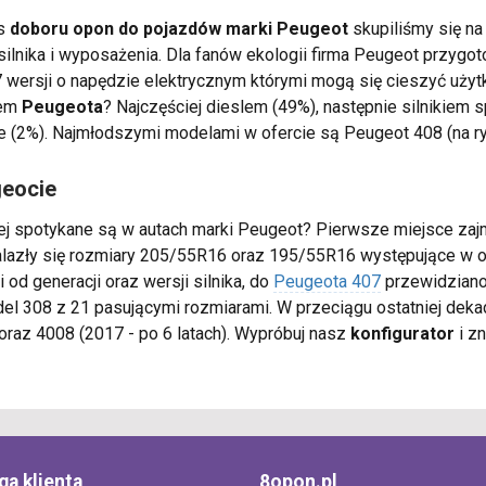
es
doboru opon do pojazdów marki Peugeot
skupiliśmy się na
silnika i wyposażenia. Dla fanów ekologii firma Peugeot przyg
 7 wersji o napędzie elektrycznym którymi mogą się cieszyć uży
pem
Peugeota
? Najczęściej dieslem (49%), następnie silnikiem 
e (2%). Najmłodszymi modelami w ofercie są Peugeot 408 (na r
geocie
ej spotykane są w autach marki Peugeot? Pierwsze miejsce za
nalazły się rozmiary 205/55R16 oraz 195/55R16 występujące w o
od generacji oraz wersji silnika, do
Peugeota 407
przewidziano
el 308 z 21 pasującymi rozmiarami. W przeciągu ostatniej dek
oraz 4008 (2017 - po 6 latach). Wypróbuj nasz
konfigurator
i z
ga klienta
8opon.pl