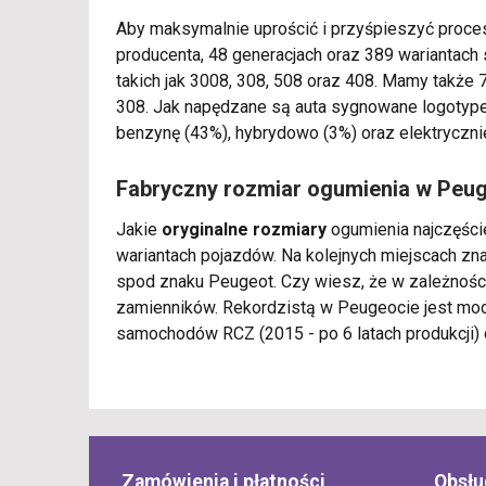
Aby maksymalnie uprościć i przyśpieszyć proc
producenta, 48 generacjach oraz 389 wariantach 
takich jak 3008, 308, 508 oraz 408. Mamy także
308. Jak napędzane są auta sygnowane logoty
benzynę (43%), hybrydowo (3%) oraz elektryczni
Fabryczny rozmiar ogumienia w Peu
Jakie
oryginalne rozmiary
ogumienia najczęści
wariantach pojazdów. Na kolejnych miejscach z
spod znaku Peugeot. Czy wiesz, że w zależności 
zamienników. Rekordzistą w Peugeocie jest mod
samochodów RCZ (2015 - po 6 latach produkcji) 
Zamówienia i płatności
Obsłu