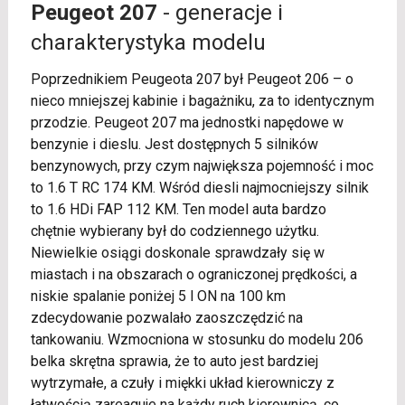
Peugeot 207
- generacje i
charakterystyka modelu
Poprzednikiem Peugeota 207 był Peugeot 206 – o
nieco mniejszej kabinie i bagażniku, za to identycznym
przodzie. Peugeot 207 ma jednostki napędowe w
benzynie i dieslu. Jest dostępnych 5 silników
benzynowych, przy czym największa pojemność i moc
to 1.6 T RC 174 KM. Wśród diesli najmocniejszy silnik
to 1.6 HDi FAP 112 KM. Ten model auta bardzo
chętnie wybierany był do codziennego użytku.
Niewielkie osiągi doskonale sprawdzały się w
miastach i na obszarach o ograniczonej prędkości, a
niskie spalanie poniżej 5 l ON na 100 km
zdecydowanie pozwalało zaoszczędzić na
tankowaniu. Wzmocniona w stosunku do modelu 206
belka skrętna sprawia, że to auto jest bardziej
wytrzymałe, a czuły i miękki układ kierowniczy z
łatwością zareaguje na każdy ruch kierownicą, co