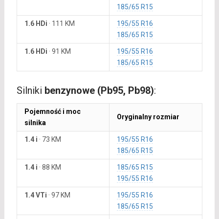
185/65 R15
1.6 HDi
·
111 KM
195/55 R16
185/65 R15
1.6 HDi
·
91 KM
195/55 R16
185/65 R15
Silniki
benzynowe (Pb95, Pb98)
:
Pojemność i moc
Oryginalny rozmiar
silnika
1.4 i
·
73 KM
195/55 R16
185/65 R15
1.4 i
·
88 KM
185/65 R15
195/55 R16
1.4 VTi
·
97 KM
195/55 R16
185/65 R15