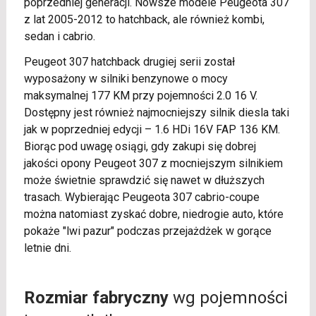
poprzedniej generacji. Nowsze modele Peugeota 307
z lat 2005-2012 to hatchback, ale również kombi,
sedan i cabrio.
Peugeot 307 hatchback drugiej serii został
wyposażony w silniki benzynowe o mocy
maksymalnej 177 KM przy pojemności 2.0 16 V.
Dostępny jest również najmocniejszy silnik diesla taki
jak w poprzedniej edycji – 1.6 HDi 16V FAP 136 KM.
Biorąc pod uwagę osiągi, gdy zakupi się dobrej
jakości opony Peugeot 307 z mocniejszym silnikiem
może świetnie sprawdzić się nawet w dłuższych
trasach. Wybierając Peugeota 307 cabrio-coupe
można natomiast zyskać dobre, niedrogie auto, które
pokaże "lwi pazur" podczas przejażdżek w gorące
letnie dni.
Rozmiar fabryczny
wg pojemności