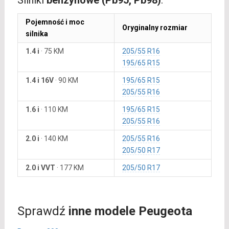
Silniki
benzynowe (Pb95, Pb98)
:
Pojemność i moc
Oryginalny rozmiar
silnika
1.4 i
·
75 KM
205/55 R16
195/65 R15
1.4 i 16V
·
90 KM
195/65 R15
205/55 R16
1.6 i
·
110 KM
195/65 R15
205/55 R16
2.0 i
·
140 KM
205/55 R16
205/50 R17
2.0 i VVT
·
177 KM
205/50 R17
Sprawdź
inne modele Peugeota