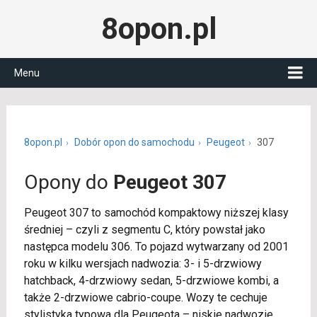
8opon.pl
Menu
8opon.pl
Dobór opon do samochodu
Peugeot
307
Opony do
Peugeot 307
Peugeot 307 to samochód kompaktowy niższej klasy
średniej – czyli z segmentu C, który powstał jako
następca modelu 306. To pojazd wytwarzany od 2001
roku w kilku wersjach nadwozia: 3- i 5-drzwiowy
hatchback, 4-drzwiowy sedan, 5-drzwiowe kombi, a
także 2-drzwiowe cabrio-coupe. Wozy te cechuje
stylistyka typowa dla Peugeota – niskie nadwozie,