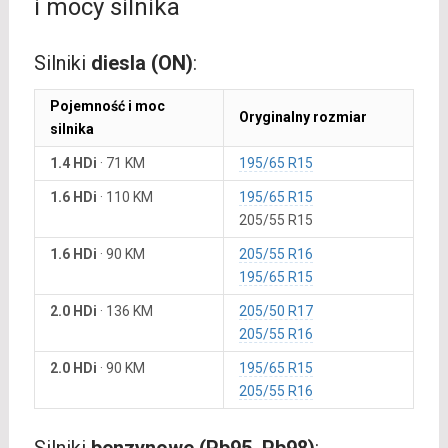
i mocy silnika
Silniki
diesla (ON)
:
Pojemność i moc
Oryginalny rozmiar
silnika
1.4 HDi
·
71 KM
195/65 R15
1.6 HDi
·
110 KM
195/65 R15
205/55 R15
1.6 HDi
·
90 KM
205/55 R16
195/65 R15
2.0 HDi
·
136 KM
205/50 R17
205/55 R16
2.0 HDi
·
90 KM
195/65 R15
205/55 R16