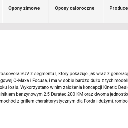
Opony zimowe
Opony całoroczne
Produce
ssovera SUV z segmentu I, który pokazuje, jak wraz z generacją
łogowej C-Maxa i Focusa, i ma w sobie bardzo dużo z tych mode
roku Iosis. Wykorzystano w nim założenia koncepcji Kinetic Des
silnikiem benzynowym 2.5 Duratec 200 KM oraz dwoma jednostka
amochód z grillem charakterystycznym dla Forda i dużymi, rombo
?