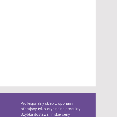
Profesjonalny sklep z oponami
oferujący tylko oryginalne produkty.
Szybka dostawa i niskie ceny.