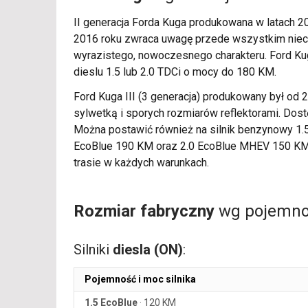
II generacja Forda Kuga produkowana w latach 2
2016 roku zwraca uwagę przede wszystkim nieco 
wyrazistego, nowoczesnego charakteru. Ford Kug
dieslu 1.5 lub 2.0 TDCi o mocy do 180 KM.
Ford Kuga III (3 generacja) produkowany był od 
sylwetką i sporych rozmiarów reflektorami. Dost
Można postawić również na silnik benzynowy 1.5
EcoBlue 190 KM oraz 2.0 EcoBlue MHEV 150 KM. 
trasie w każdych warunkach.
Rozmiar fabryczny
wg pojemnoś
Silniki
diesla (ON)
:
Pojemność i moc silnika
1.5 EcoBlue
·
120 KM