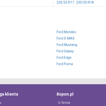
235/55 R17
235/50 R18
Ford Mondeo
Ford S-MAX
Ford Mustang
Ford Galaxy
Ford Edge
Ford Puma
ga klienta
8opon.pl
y
· O firmie