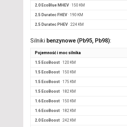
2.0 EcoBlue MHEV
·
150 KM
2.5 Duratec FHEV
·
190 KM
2.5 Duratec PHEV
·
224 KM
Silniki
benzynowe (Pb95, Pb98)
:
Pojemność i moc silnika
1.5 EcoBoost
·
120 KM
1.5 EcoBoost
·
150 KM
1.5 EcoBoost
·
175 KM
1.5 EcoBoost
·
182 KM
1.6 EcoBoost
·
150 KM
1.6 EcoBoost
·
182 KM
2.0 EcoBoost
·
242 KM