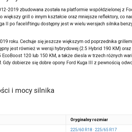
012-2019 zbudowana została na platformie współdzielonej z Foc
większy grill o innym kształcie oraz mniejsze reflektory, co n
a II po faceliftingu dostępny jest w wielu wersjach silnika b
2019 roku. Cechuje się jeszcze większym od poprzednika grillem
ępny jest również w wersji hybrydowej (2.5 Hybrid 190 KM) oraz
 EcoBoost 120 lub 150 KM, a także diesla w trzech różnych wari
Gdy dobierze się dobre opony Ford Kuga III z pewnością odwd
ci i mocy silnika
Oryginalny rozmiar
225/60 R18
225/65 R17