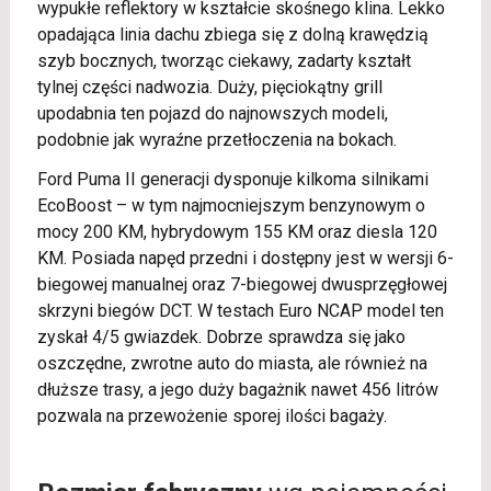
wypukłe reflektory w kształcie skośnego klina. Lekko
opadająca linia dachu zbiega się z dolną krawędzią
szyb bocznych, tworząc ciekawy, zadarty kształt
tylnej części nadwozia. Duży, pięciokątny grill
upodabnia ten pojazd do najnowszych modeli,
podobnie jak wyraźne przetłoczenia na bokach.
Ford Puma II generacji dysponuje kilkoma silnikami
EcoBoost – w tym najmocniejszym benzynowym o
mocy 200 KM, hybrydowym 155 KM oraz diesla 120
KM. Posiada napęd przedni i dostępny jest w wersji 6-
biegowej manualnej oraz 7-biegowej dwusprzęgłowej
skrzyni biegów DCT. W testach Euro NCAP model ten
zyskał 4/5 gwiazdek. Dobrze sprawdza się jako
oszczędne, zwrotne auto do miasta, ale również na
dłuższe trasy, a jego duży bagażnik nawet 456 litrów
pozwala na przewożenie sporej ilości bagaży.