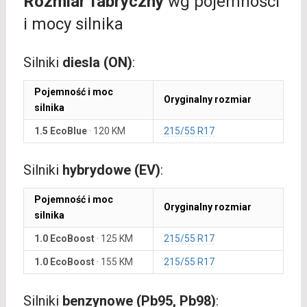
Rozmiar fabryczny
wg pojemności
i mocy silnika
Silniki
diesla (ON)
:
Pojemność i moc
Oryginalny rozmiar
silnika
1.5 EcoBlue
·
120 KM
215/55 R17
Silniki
hybrydowe (EV)
:
Pojemność i moc
Oryginalny rozmiar
silnika
1.0 EcoBoost
·
125 KM
215/55 R17
1.0 EcoBoost
·
155 KM
215/55 R17
Silniki
benzynowe (Pb95, Pb98)
: