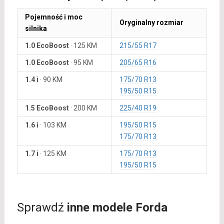
Pojemność i moc
Oryginalny rozmiar
silnika
1.0 EcoBoost
·
125 KM
215/55 R17
1.0 EcoBoost
·
95 KM
205/65 R16
1.4 i
·
90 KM
175/70 R13
195/50 R15
1.5 EcoBoost
·
200 KM
225/40 R19
1.6 i
·
103 KM
195/50 R15
175/70 R13
1.7 i
·
125 KM
175/70 R13
195/50 R15
Sprawdź
inne modele Forda