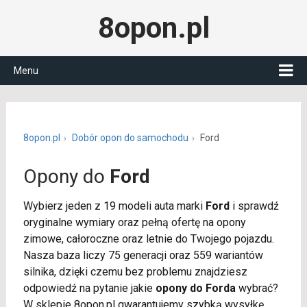
8opon.pl
Menu
8opon.pl
Dobór opon do samochodu
Ford
Opony do
Ford
Wybierz jeden z 19 modeli auta marki
Ford
i sprawdź
oryginalne wymiary oraz pełną ofertę na opony
zimowe, całoroczne oraz letnie do Twojego pojazdu.
Nasza baza liczy 75 generacji oraz 559 wariantów
silnika, dzięki czemu bez problemu znajdziesz
odpowiedź na pytanie jakie
opony do Forda
wybrać?
W sklepie 8opon.pl gwarantujemy szybką wysyłkę