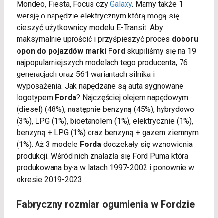
Mondeo, Fiesta, Focus czy
Galaxy
. Mamy także 1
wersję o napędzie elektrycznym którą mogą się
cieszyć użytkownicy modelu E-Transit. Aby
maksymalnie uprościć i przyśpieszyć proces
doboru
opon do pojazdów marki Ford
skupiliśmy się na 19
najpopularniejszych modelach tego producenta, 76
generacjach oraz 561 wariantach silnika i
wyposażenia. Jak napędzane są auta sygnowane
logotypem
Forda
? Najczęściej olejem napędowym
(diesel) (48%), następnie benzyną (45%), hybrydowo
(3%), LPG (1%), bioetanolem (1%), elektrycznie (1%),
benzyną + LPG (1%) oraz benzyną + gazem ziemnym
(1%). Aż 3 modele
Forda
doczekały się wznowienia
produkcji. Wśród nich znalazła się Ford Puma która
produkowana była w latach 1997-2002 i ponownie w
okresie 2019-2023.
Fabryczny rozmiar ogumienia w Fordzie