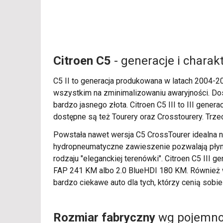
Citroen C5
- generacje i charak
C5 II to generacja produkowana w latach 2004-200
wszystkim na zminimalizowaniu awaryjności. Dos
bardzo jasnego złota. Citroen C5 III to III gen
dostępne są też Tourery oraz Crosstourery. Trz
Powstała nawet wersja C5 CrossTourer idealna n
hydropneumatyczne zawieszenie pozwalają płynni
rodzaju "eleganckiej terenówki". Citroen C5 III g
FAP 241 KM albo 2.0 BlueHDI 180 KM. Również w 
bardzo ciekawe auto dla tych, którzy cenią sobi
Rozmiar fabryczny
wg pojemnoś