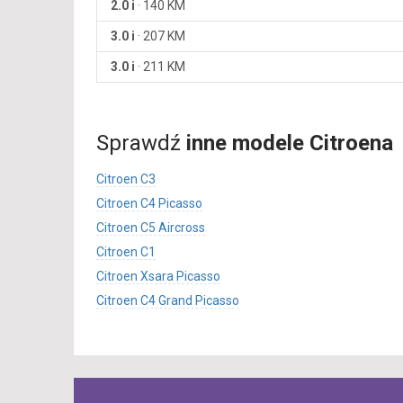
2.0 i
·
140 KM
3.0 i
·
207 KM
3.0 i
·
211 KM
Sprawdź
inne modele Citroena
Citroen C3
Citroen C4 Picasso
Citroen C5 Aircross
Citroen C1
Citroen Xsara Picasso
Citroen C4 Grand Picasso