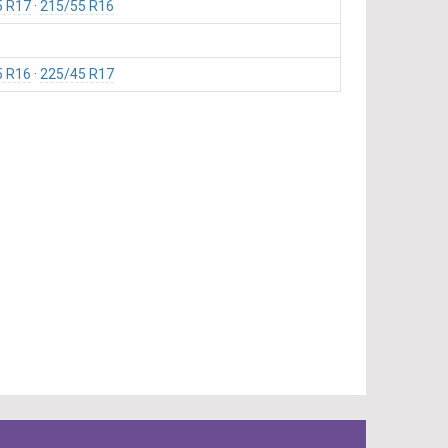
5 R17
215/55 R16
5 R16
225/45 R17