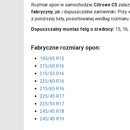
Rozmiar opon w samochodzie
Citroen C5
zależy
fabryczny
, jak i dopuszczalne zamienniki. Pr
z poniższej listy, posortowanej według rozmiaru
Dopuszczalny montaż felg o średnicy:
15, 16, 
Fabryczne rozmiary opon:
195/65 R15
215/60 R16
215/55 R16
225/60 R16
215/65 R16
225/45 R17
225/55 R17
245/45 R18
245/40 R19