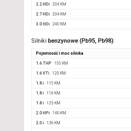
2.2 HDi
·
204 KM
2.7 HDi
·
204 KM
3.0 HDi
·
240 KM
Silniki
benzynowe (Pb95, Pb98)
:
Pojemność i moc silnika
1.6 THP
·
155 KM
1.6 VTi
·
120 KM
1.8 i
·
115 KM
1.8 i
·
116 KM
1.8 i
·
125 KM
2.0 HPi
·
140 KM
2.0 i
·
136 KM