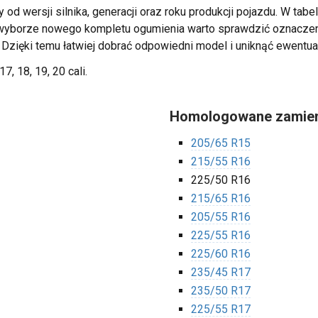
 od wersji silnika, generacji oraz roku produkcji pojazdu. W tab
zy wyborze nowego kompletu ogumienia warto sprawdzić oznacz
. Dzięki temu łatwiej dobrać odpowiedni model i uniknąć ewentua
17, 18, 19, 20 cali.
Homologowane zamien
205/65 R15
215/55 R16
225/50 R16
215/65 R16
205/55 R16
225/55 R16
225/60 R16
235/45 R17
235/50 R17
225/55 R17