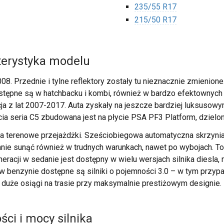
235/55 R17
215/50 R17
terystyka modelu
8. Przednie i tylne reflektory zostały tu nieznacznie zmienione
tępne są w hatchbacku i kombi, również w bardzo efektownych 
eracja z lat 2007-2017. Auta zyskały na jeszcze bardziej luksus
ecia seria C5 zbudowana jest na płycie PSA PF3 Platform, dziel
a terenowe przejażdżki. Sześciobiegowa automatyczna skrzynia 
e sunąć również w trudnych warunkach, nawet po wybojach. To a
eneracji w sedanie jest dostępny w wielu wersjach silnika diesla
benzynie dostępne są silniki o pojemności 3.0 – w tym przypa
e duże osiągi na trasie przy maksymalnie prestiżowym designie.
ci i mocy silnika