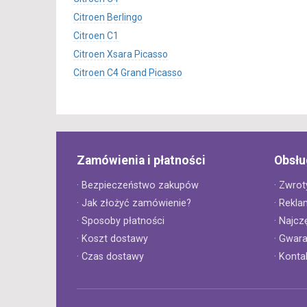
Citroen Berlingo
Citroen C1
Citroen Xsara Picasso
Citroen C4 Grand Picasso
Zamówienia i płatności
Obsłu
· Bezpieczeństwo zakupów
· Zwrot
· Jak złożyć zamówienie?
· Rekla
· Sposoby płatności
· Najcz
· Koszt dostawy
· Gwar
· Czas dostawy
· Konta