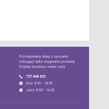
Profesjonalny sklep z oponami
oferujący tylko oryginalne produkty.
Szybka dostawa i niskie ceny.
727 668 422
Dziś: 8:00 - 18:00
Jutro: 8:00 - 16:00