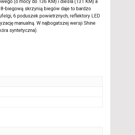
nowego (o mocy do 136 KM) i diesla (131 KM) a
 8-biegową skrzynią biegów daje to bardzo
felgi, 6 poduszek powietrznych, reflektory LED
tyzację manualną. W najbogatszej wersji Shine
kóra syntetyczna).