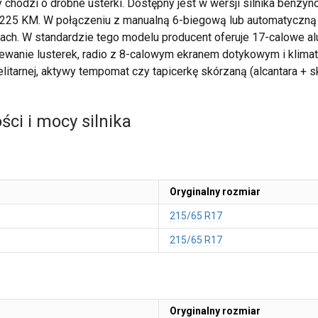
 chodzi o drobne usterki. Dostępny jest w wersji silnika benzy
 225 KM. W połączeniu z manualną 6-biegową lub automatyczną
ach. W standardzie tego modelu producent oferuje 17-calowe alu
rzewanie lusterek, radio z 8-calowym ekranem dotykowym i klima
tarnej, aktywy tempomat czy tapicerkę skórzaną (alcantara + s
ci i mocy silnika
Oryginalny rozmiar
215/65 R17
215/65 R17
Oryginalny rozmiar