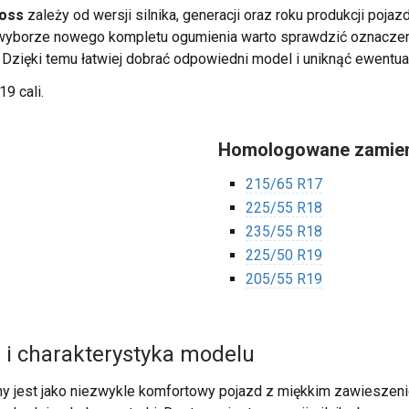
ross
zależy od wersji silnika, generacji oraz roku produkcji poja
zy wyborze nowego kompletu ogumienia warto sprawdzić oznacz
. Dzięki temu łatwiej dobrać odpowiedni model i uniknąć ewentua
19 cali.
Homologowane zamien
215/65 R17
225/55 R18
235/55 R18
225/50 R19
205/55 R19
 i charakterystyka modelu
ny jest jako niezwykle komfortowy pojazd z miękkim zawiesze