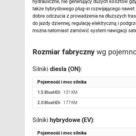
hydrauliczne, nie generujący dużych kosztów gdy
także hybrydowego plug-in rozwijającego nawet
dobre odczucia z prowadzenia na dłuższych tras
do jazdy dziennej, regulację elektryczną i podg
można natomiast zamówić system nawigacji sateli
Rozmiar fabryczny
wg pojemnoś
Silniki
diesla (ON)
:
Pojemność i moc silnika
1.5 BlueHDi
·
131 KM
2.0 BlueHDi
·
177 KM
Silniki
hybrydowe (EV)
:
Pojemność i moc silnika