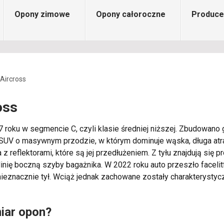
Opony zimowe
Opony całoroczne
Produce
Aircross
oss
 roku w segmencie C, czyli klasie średniej niższej. Zbudowan
SUV o masywnym przodzie, w którym dominuje wąska, długa atrap
z reflektorami, które są jej przedłużeniem. Z tyłu znajdują się
 linię boczną szyby bagażnika. W 2022 roku auto przeszło faceli
eznacznie tył. Wciąż jednak zachowane zostały charakterystycz
miar opon?