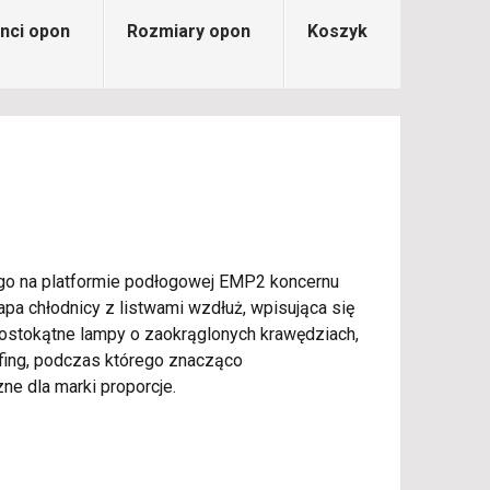
nci opon
Rozmiary opon
Koszyk
o go na platformie podłogowej EMP2 koncernu
a chłodnicy z listwami wzdłuż, wpisująca się
 prostokątne lampy o zaokrąglonych krawędziach,
tfing, podczas którego znacząco
ne dla marki proporcje.