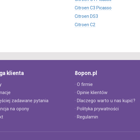
Citroen C3 Picasso
Citroen DS3
Citroen C2
ga klienta
8opon.pl
y
· O firmie
macje
· Opinie klientów
ęściej zadawane pytania
· Dlaczego warto u nas kupić?
ancja na opony
· Polityka prywatności
kt
· Regulamin