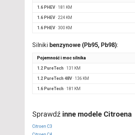
1.6 PHEV
·
181 KM
1.6 PHEV
·
224 KM
1.6 PHEV
·
300 KM
Silniki
benzynowe (Pb95, Pb98)
:
Pojemność i moc silnika
1.2 PureTech
·
131 KM
1.2 PureTech 48V
·
136 KM
1.6 PureTech
·
181 KM
Sprawdź
inne modele Citroena
Citroen C3
Citroen C4