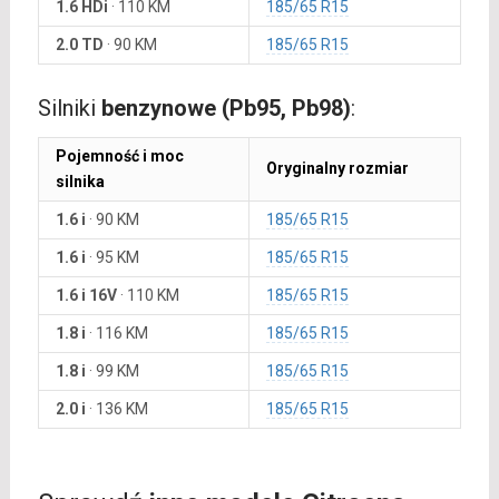
1.6 HDi
·
110 KM
185/65 R15
2.0 TD
·
90 KM
185/65 R15
Silniki
benzynowe (Pb95, Pb98)
:
Pojemność i moc
Oryginalny rozmiar
silnika
1.6 i
·
90 KM
185/65 R15
1.6 i
·
95 KM
185/65 R15
1.6 i 16V
·
110 KM
185/65 R15
1.8 i
·
116 KM
185/65 R15
1.8 i
·
99 KM
185/65 R15
2.0 i
·
136 KM
185/65 R15