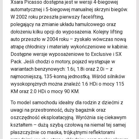
Xsara Picasso dostępna jest w wersji 4-biegowej
automatycznej i 5-biegowej manualnej skrzyni biegów.
W 2002 roku przeszła pierwszy facelifting,
polegający na zmianie układu hamulcowego oraz
dołożeniu kilku opcji do wyposażenia. Kolejny lifting
auto przeszło w 2004 roku – zyskało wówczas nową
atrapę chłodnicy i materiały wykończeniowe w kabinie.
Dostępne wersje wyposażeniowe to Exclusive i SX
Pack. Jeśli chodzi o motory, pojazd występuje w
wariantach benzynowych: 1.6i, 1.8i oraz 2.0i – z
najmocniejszą, 135-konną jednostką. Wśród silników
wysokoprężnych można znaleźć 1.6 HDi o mocy 115
KM oraz 2.0 HDi o mocy 90 KM.
To model samochodu idealny dla rodzin z dziećmi z
uwagi na przestronność, duży bagażnik oraz
oszczędność eksploatacyjną. Wyróżnia się ciekawym
kształtem – dużą szybą czołową na niemal tej samej
płaszczyźnie co maska, trójkątnymi reflektorami