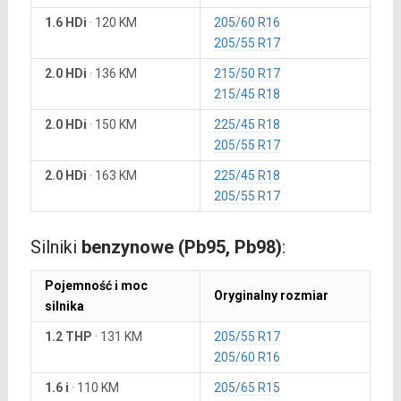
1.6 HDi
·
120 KM
205/60 R16
205/55 R17
2.0 HDi
·
136 KM
215/50 R17
215/45 R18
2.0 HDi
·
150 KM
225/45 R18
205/55 R17
2.0 HDi
·
163 KM
225/45 R18
205/55 R17
Silniki
benzynowe (Pb95, Pb98)
:
Pojemność i moc
Oryginalny rozmiar
silnika
1.2 THP
·
131 KM
205/55 R17
205/60 R16
1.6 i
·
110 KM
205/65 R15