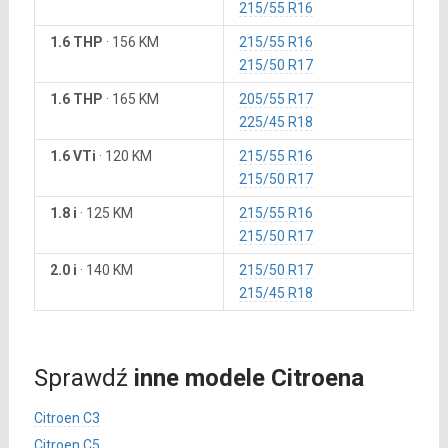
215/55 R16
1.6 THP
·
156 KM
215/55 R16
215/50 R17
1.6 THP
·
165 KM
205/55 R17
225/45 R18
1.6 VTi
·
120 KM
215/55 R16
215/50 R17
1.8 i
·
125 KM
215/55 R16
215/50 R17
2.0 i
·
140 KM
215/50 R17
215/45 R18
Sprawdź
inne modele Citroena
Citroen C3
Citroen C5