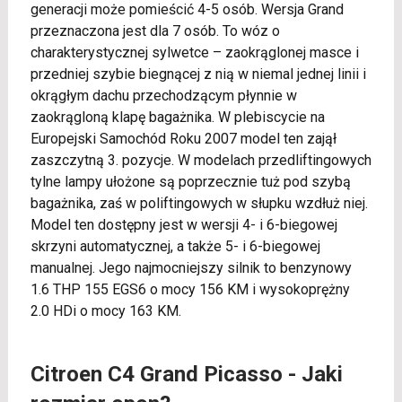
generacji może pomieścić 4-5 osób. Wersja Grand
przeznaczona jest dla 7 osób. To wóz o
charakterystycznej sylwetce – zaokrąglonej masce i
przedniej szybie biegnącej z nią w niemal jednej linii i
okrągłym dachu przechodzącym płynnie w
zaokrągloną klapę bagażnika. W plebiscycie na
Europejski Samochód Roku 2007 model ten zajął
zaszczytną 3. pozycje. W modelach przedliftingowych
tylne lampy ułożone są poprzecznie tuż pod szybą
bagażnika, zaś w poliftingowych w słupku wzdłuż niej.
Model ten dostępny jest w wersji 4- i 6-biegowej
skrzyni automatycznej, a także 5- i 6-biegowej
manualnej. Jego najmocniejszy silnik to benzynowy
1.6 THP 155 EGS6 o mocy 156 KM i wysokoprężny
2.0 HDi o mocy 163 KM.
Citroen C4 Grand Picasso - Jaki