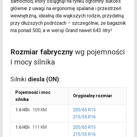
samochód, który osiągnął na rynku ogromny sukces
głównie z uwagi na ergonomię spalania i przestrzeń
wewnętrzną, idealną dla większych rodzin, przydatną
przy dłuższych podróżach – szczególnie, że bagażnik
ma ponad 500, a w wersji Grand nawet 643 litry!
Rozmiar fabryczny
wg pojemności
i mocy silnika
Silniki
diesla (ON)
:
Pojemność i moc
Oryginalny rozmiar
silnika
1.6 HDi
·
109 KM
205/65 R15
215/55 R16
1.6 HDi
·
111 KM
205/65 R15
215/55 R16