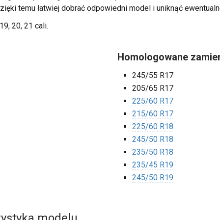
Dzięki temu łatwiej dobrać odpowiedni model i uniknąć ewentualn
19, 20, 21 cali.
Homologowane zamien
245/55 R17
205/65 R17
225/60 R17
215/60 R17
225/60 R18
245/50 R18
235/50 R18
235/45 R19
245/50 R19
erystyka modelu