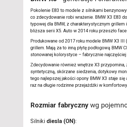
Pokolenie E83 to modele z silnikami benzynowymi 
co zdecydowanie robi wrażenie. BMW X3 E83 dostę
typowej dla BMW, z charakterystycznym grillem 
bliższa serii X5. Auto w 2014 roku przeszło face
Produkowane od 2017 roku modele BMW X3 III (G
grillem. Mają za to inną płytę podłogową BMW 
stonowanej kolorystyce – fabrycznie najczęściej 
Zdecydowanie również wnętrze X3 przypomina, ż
syntetyczną, skórzane siedzenia, dotykowy monit
tego najlepszej jakości opony BMW X3 staje si
raz na długie rodzinne przejażdżki w komfortow
Rozmiar fabryczny
wg pojemnoś
Silniki
diesla (ON)
: