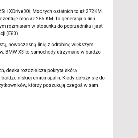
5i i XDrive30i. Moc tych ostatnich to aż 272KM,
zentuje moc aż 286 KM. To generacja o linii
zym rozmiarem w stosunku do poprzednika i jest
ji (E83).
stą, nowoczesną linię z odrobinę większym
ików. BMW X3 to samochody utrzymane w bardzo
h, deska rozdzielcza pokryta skórą
ardzo niskiej emisji spalin. Kiedy dołoży się do
użytkowników, którzy poszukują czegoś w sam