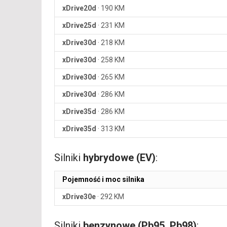
xDrive20d
·
190 KM
xDrive25d
·
231 KM
xDrive30d
·
218 KM
xDrive30d
·
258 KM
xDrive30d
·
265 KM
xDrive30d
·
286 KM
xDrive35d
·
286 KM
xDrive35d
·
313 KM
Silniki
hybrydowe (EV)
:
Pojemność i moc silnika
xDrive30e
·
292 KM
Silniki
benzynowe (Pb95, Pb98)
: