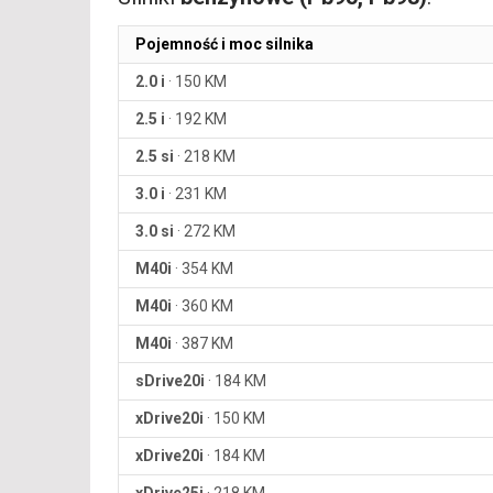
Pojemność i moc silnika
2.0 i
·
150 KM
2.5 i
·
192 KM
2.5 si
·
218 KM
3.0 i
·
231 KM
3.0 si
·
272 KM
M40i
·
354 KM
M40i
·
360 KM
M40i
·
387 KM
sDrive20i
·
184 KM
xDrive20i
·
150 KM
xDrive20i
·
184 KM