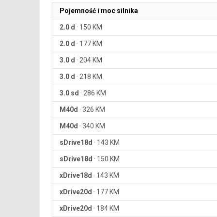
Pojemność i moc silnika
2.0 d
·
150 KM
2.0 d
·
177 KM
3.0 d
·
204 KM
3.0 d
·
218 KM
3.0 sd
·
286 KM
M40d
·
326 KM
M40d
·
340 KM
sDrive18d
·
143 KM
sDrive18d
·
150 KM
xDrive18d
·
143 KM
xDrive20d
·
177 KM
xDrive20d
·
184 KM