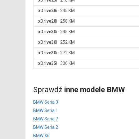
xDrive25i
·
218 KM
xDrive28i
·
245 KM
xDrive28i
·
258 KM
xDrive30i
·
245 KM
xDrive30i
·
252 KM
xDrive30i
·
272 KM
xDrive35i
·
306 KM
Sprawdź
inne modele BMW
BMW Seria 3
BMW Seria 1
BMW Seria 7
BMW Seria 2
BMW X6