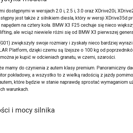
dostępnymi w wersjach 2.0 i, 2.5 i, 3.0 oraz XDrive20i, XDrive2
pny jest także z silnikiem diesla, który w wersji XDrive35d pre
i napędem na cztery koła. BMW X3 F25 cechuje się nieco więks
lifting, ale wciąż niewiele różni się od BMW X3 pierwszej generac
01) zwiększyły swoje rozmiary i zyskały nieco bardziej wyrazi
CLAR Platform, dzięki czemu są lżejsze o 100 kg od poprzedn
można je kupić w odcieniach granatu, w czerni, szarości.
e mamy do czynienia z autem klasy premium. Panoramiczny dac
or pokładowy, a wszystko to z wielką radością z jazdy pomimo b
ę autem, które będzie w stanie naprawdę sprostać wymaganiom 
ych warunkach.
ci i mocy silnika