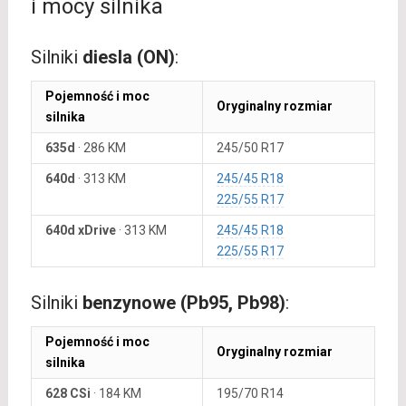
i mocy silnika
Silniki
diesla (ON)
:
Pojemność i moc
Oryginalny rozmiar
silnika
635d
·
286 KM
245/50 R17
640d
·
313 KM
245/45 R18
225/55 R17
640d xDrive
·
313 KM
245/45 R18
225/55 R17
Silniki
benzynowe (Pb95, Pb98)
:
Pojemność i moc
Oryginalny rozmiar
silnika
628 CSi
·
184 KM
195/70 R14