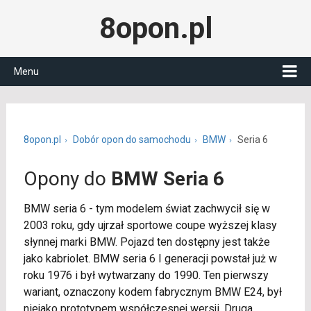
8opon.pl
Menu
8opon.pl
Dobór opon do samochodu
BMW
Seria 6
Opony do
BMW Seria 6
BMW seria 6 - tym modelem świat zachwycił się w
2003 roku, gdy ujrzał sportowe coupe wyższej klasy
słynnej marki BMW. Pojazd ten dostępny jest także
jako kabriolet. BMW seria 6 I generacji powstał już w
roku 1976 i był wytwarzany do 1990. Ten pierwszy
wariant, oznaczony kodem fabrycznym BMW E24, był
niejako prototypem współczesnej wersji. Druga