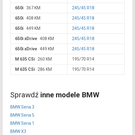
650i
·
367 KM
245/45 R18
650i
·
408 KM
245/45 R18
650i
·
449 KM
245/45 R18
650i xDrive
·
408 KM
245/45 R18
650i xDrive
·
449 KM
245/45 R18
M 635 CSi
·
260 KM
195/70 R14
M 635 CSi
·
286 KM
195/70 R14
Sprawdź
inne modele BMW
BMW Seria 3
BMW Seria 5
BMW Seria 1
BMW X3