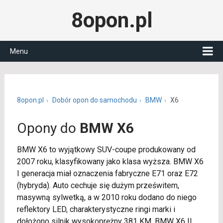
8opon.pl
Menu
8opon.pl
Dobór opon do samochodu
BMW
X6
Opony do
BMW X6
BMW X6 to wyjątkowy SUV-coupe produkowany od
2007 roku, klasyfikowany jako klasa wyższa. BMW X6
I generacja miał oznaczenia fabryczne E71 oraz E72
(hybryda). Auto cechuje się dużym prześwitem,
masywną sylwetką, a w 2010 roku dodano do niego
reflektory LED, charakterystyczne ringi marki i
dołożono silnik wysokoprężny 381 KM. BMW X6 II