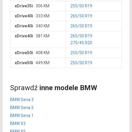
xDrive35i
·
306 KM
255/50 R19
xDrive40i
·
333 KM
265/50 R19
xDrive40i
·
340 KM
265/50 R19
xDrive40i
·
381 KM
265/50 R19
275/45 R20
xDrive50i
·
408 KM
255/50 R19
xDrive50i
·
449 KM
255/50 R19
Sprawdź
inne modele BMW
BMW Seria 3
BMW Seria 5
BMW Seria 1
BMW X3
BMW X5