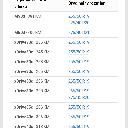
Pojemność i moc
Oryginalny rozmiar
silnika
M50d
·
381 KM
255/50 R19
275/40 R20
M50d
·
400 KM
275/40 R21
xDrive30d
·
235 KM
255/50 R19
xDrive30d
·
245 KM
255/50 R19
xDrive30d
·
258 KM
255/50 R19
xDrive30d
·
265 KM
265/50 R19
xDrive30d
·
286 KM
265/50 R19
xDrive30d
·
298 KM
265/50 R19
275/45 R20
xDrive35d
·
286 KM
255/50 R19
xDrive40d
·
306 KM
255/50 R19
xDrive40d
·
313 KM
255/50 R19