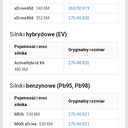
xDrive40d
·
340 KM
265/50 R19
xDrive40d
·
352 KM
275/45 R20
Silniki
hybrydowe (EV)
:
Pojemność i moc
Oryginalny rozmiar
silnika
ActiveHybrid X6
·
275/40 R20
485 KM
Silniki
benzynowe (Pb95, Pb98)
:
Pojemność i moc
Oryginalny rozmiar
silnika
M50i
·
530 KM
275/40 R21
M60i xDrive
·
530 KM
275/40 R21