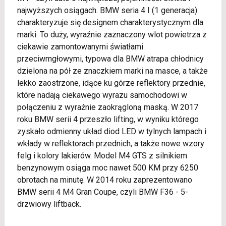
najwyższych osiągach. BMW seria 4 I (1 generacja)
charakteryzuje się designem charakterystycznym dla
marki. To duży, wyraźnie zaznaczony wlot powietrza z
ciekawie zamontowanymi światłami
przeciwmgłowymi, typowa dla BMW atrapa chłodnicy
dzielona na pół ze znaczkiem marki na masce, a także
lekko zaostrzone, idące ku górze reflektory przednie,
które nadają ciekawego wyrazu samochodowi w
połączeniu z wyraźnie zaokrągloną maską. W 2017
roku BMW serii 4 przeszło lifting, w wyniku którego
zyskało odmienny układ diod LED w tylnych lampach i
wkłady w reflektorach przednich, a także nowe wzory
felg i kolory lakierów. Model M4 GTS z silnikiem
benzynowym osiąga moc nawet 500 KM przy 6250
obrotach na minutę. W 2014 roku zaprezentowano
BMW serii 4 M4 Gran Coupe, czyli BMW F36 - 5-
drzwiowy liftback.