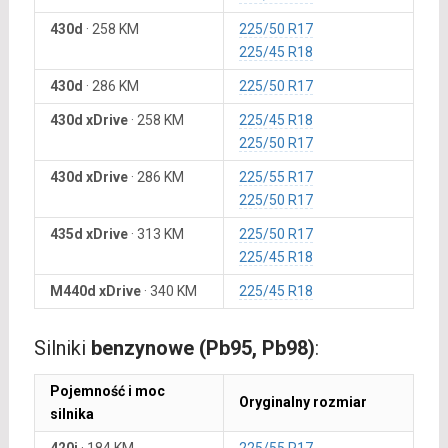
430d
·
258 KM
225/50 R17
225/45 R18
430d
·
286 KM
225/50 R17
430d xDrive
·
258 KM
225/45 R18
225/50 R17
430d xDrive
·
286 KM
225/55 R17
225/50 R17
435d xDrive
·
313 KM
225/50 R17
225/45 R18
M440d xDrive
·
340 KM
225/45 R18
Silniki
benzynowe (Pb95, Pb98)
:
Pojemność i moc
Oryginalny rozmiar
silnika