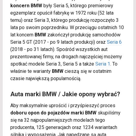
koncern BMW
były Seria 5, którego premierowy
egzemplarz opuścił fabrykę w 1972 roku (52 lata
temu) oraz Seria 3, którego produkcję rozpoczęto 3
lata po swoim poprzedniku. W przeciągu ostatnich 10
lat koncern
BMW
zakończył produkcję samochodów
Seria 5 GT (2017 - po 9 latach produkcji) oraz
Seria 6
(2018 - po 31 latach). Spośród wszystkich aut
prezentowanej firmy, na drogach najczęściej możemy
spotkać modele Seria 3, Seria 5 a także
Seria 1
. To
właśnie te warianty
BMW
cieszą się w ostatnim
czasie największą popularnością.
Auta marki BMW / Jakie opony wybrać?
Aby maksymalnie uprościć i przyśpieszyć proces
doboru opon do pojazdów marki BMW
skupiliśmy
się na 32 najpopularniejszych modelach tego
producenta, 125 generacjach oraz 1234 wariantach
silnika i wyposażenia. Jak napędzane są auta