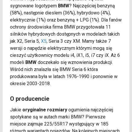
sygnowane logotypem
BMW
? Najczęściej benzyną
(58%), następnie dieslem (36%), hybrydowo (4%),
elektrycznie (1%) oraz benzyną + LPG (1%). Dla fanów
ochrony środowiska firma BMW przygotowała 11
silników hybrydowych dostępnych w modelach takich
jak X2, Seria 5,
X5
, Seria 3 czy XM. Mamy także 7
wersji o napędzie elektrycznym którymi mogą się
cieszyć użytkownicy modelu i4, iX1, i5, i7 czy iX. Aż 6
modeli
BMW
doczekało się wznowienia produkcji.
Wśród nich znalazła się BMW Seria 6 która
produkowana była w latach 1976-1990 i ponownie w
okresie 2003-2018.
O producencie
Jakie
oryginalne rozmiary
ogumienia najczęściej
spotykane są w autach marki BMW? Pierwsze
miejsce zajmuje 225/55R17 występujący w 185
różnych wariantach pojazdów. Na kolejnych miejscach