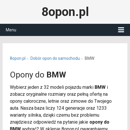
8opon.pl
Menu
8opon.pl
Dobór opon do samochodu
BMW
Opony do
BMW
Wybierz jeden z 32 modeli pojazdu marki
BMW
i
zobacz oryginalne rozmiary oraz pełną ofertę na
opony całoroczne, letnie oraz zimowe do Twojego
auta. Nasza baza liczy 124 generacje oraz 1233
warianty silnika, dzięki czemu bez problemu
znajdziesz odpowiedź na pytanie jakie
opony do
BMW
wybrać? W sklepie 8opon.pl gwarantujemy