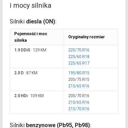
i mocy silnika
Silniki
diesla (ON)
:
Pojemność i moc
Oryginalny rozmiar
silnika
1.9 DDiS
·
129 KM
225/70 R16
225/60 R18
225/65 R17
2.0 D
·
87 KM
195/80 R15
205/75 R15
215/65 R16
2.0 HDi
·
109 KM
205/70 R16
215/65 R16
215/70 R16
Silniki
benzynowe (Pb95, Pb98)
: