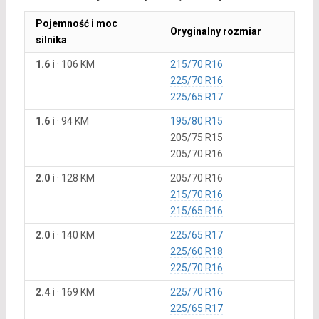
Pojemność i moc
Oryginalny rozmiar
silnika
1.6 i
·
106 KM
215/70 R16
225/70 R16
225/65 R17
1.6 i
·
94 KM
195/80 R15
205/75 R15
205/70 R16
2.0 i
·
128 KM
205/70 R16
215/70 R16
215/65 R16
2.0 i
·
140 KM
225/65 R17
225/60 R18
225/70 R16
2.4 i
·
169 KM
225/70 R16
225/65 R17