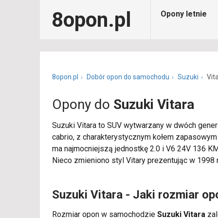
8opon.pl
Opony letnie
8opon.pl
Dobór opon do samochodu
Suzuki
Vit
Opony do
Suzuki Vitara
Suzuki Vitara to SUV wytwarzany w dwóch generac
cabrio, z charakterystycznym kołem zapasowym n
ma najmocniejszą jednostkę 2.0 i V6 24V 136 KM,
Nieco zmieniono styl Vitary prezentując w 1998 
Suzuki Vitara - Jaki rozmiar op
Rozmiar opon w samochodzie
Suzuki Vitara
zal