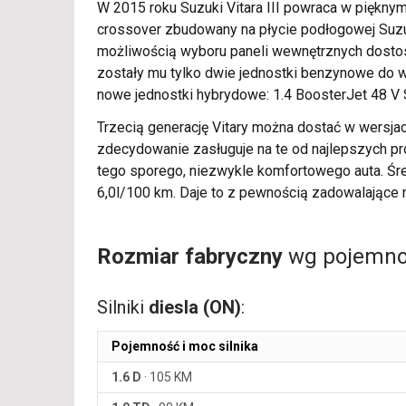
W 2015 roku Suzuki Vitara III powraca w piękny
crossover zbudowany na płycie podłogowej Suzu
możliwością wyboru paneli wewnętrznych dostoso
zostały mu tylko dwie jednostki benzynowe do 
nowe jednostki hybrydowe: 1.4 BoosterJet 48 V
Trzecią generację Vitary można dostać w wersjac
zdecydowanie zasługuje na te od najlepszych p
tego sporego, niezwykle komfortowego auta. Śr
6,0l/100 km. Daje to z pewnością zadowalające 
Rozmiar fabryczny
wg pojemnoś
Silniki
diesla (ON)
:
Pojemność i moc silnika
1.6 D
·
105 KM