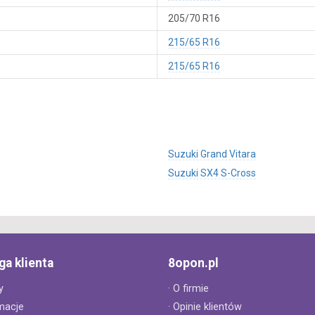
205/70 R16
215/65 R16
215/65 R16
Suzuki Grand Vitara
Suzuki SX4 S-Cross
ga klienta
8opon.pl
y
· O firmie
macje
· Opinie klientów