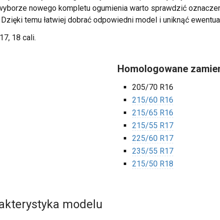
zy wyborze nowego kompletu ogumienia warto sprawdzić oznacz
. Dzięki temu łatwiej dobrać odpowiedni model i uniknąć ewentua
17, 18 cali.
Homologowane zamien
205/70 R16
215/60 R16
215/65 R16
215/55 R17
225/60 R17
235/55 R17
215/50 R18
rakterystyka modelu