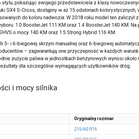
m stylu, pokazując swojego przedstawiciela z klasy nowoczesn
ki SX4 S-Cross, dostępny w aż 15 odsłonach kolorystycznych, 
wanych do koloru nadwozia. W 2018 roku model ten zaliczył za
wyboru: 1.0 BoosterJet 111 KM oraz 1.4 BoosterJet 140 KM. Na 
 SHVS o mocy 140 KM oraz 1.5 Strong Hybrid 116 KM.
h 5- i 6-biegowej skrzyni manualnej oraz 6-biegowej automatyczn
roducentów – zagwarantują one przyczepność w każdych warunk
ednie zużycie paliwa w jednostkach benzynowych wynosi około 6
rezultaty dla szczególnie wymagających użytkowników dróg.
ci i mocy silnika
Oryginalny rozmiar
215/60 R16