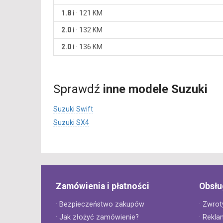
1.8 i
·
121 KM
2.0 i
·
132 KM
2.0 i
·
136 KM
Sprawdź
inne modele Suzuki
Suzuki Swift
Suzuki SX4
Zamówienia i płatności
Obsłu
· Bezpieczeństwo zakupów
· Zwrot
· Jak złożyć zamówienie?
· Rekla