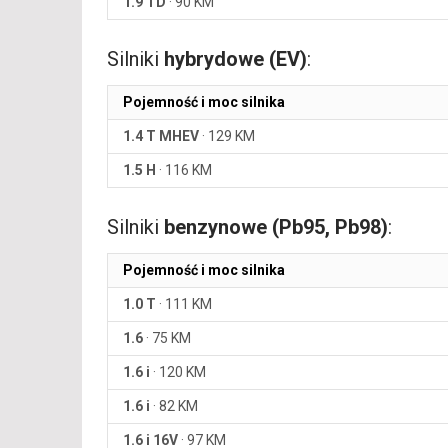
1.9 TD
·
90 KM
Silniki
hybrydowe (EV)
:
Pojemność i moc silnika
1.4 T MHEV
·
129 KM
1.5 H
·
116 KM
Silniki
benzynowe (Pb95, Pb98)
:
Pojemność i moc silnika
1.0 T
·
111 KM
1.6
·
75 KM
1.6 i
·
120 KM
1.6 i
·
82 KM
1.6 i 16V
·
97 KM