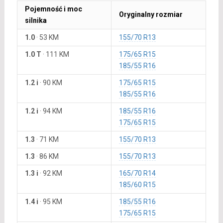
Pojemność i moc
Oryginalny rozmiar
silnika
1.0
·
53 KM
155/70 R13
1.0 T
·
111 KM
175/65 R15
185/55 R16
1.2 i
·
90 KM
175/65 R15
185/55 R16
1.2 i
·
94 KM
185/55 R16
175/65 R15
1.3
·
71 KM
155/70 R13
1.3
·
86 KM
155/70 R13
1.3 i
·
92 KM
165/70 R14
185/60 R15
1.4 i
·
95 KM
185/55 R16
175/65 R15