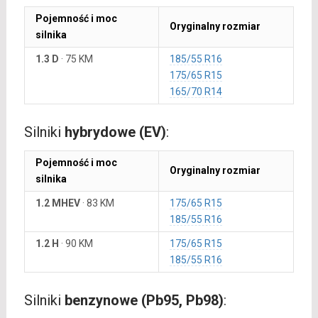
Pojemność i moc
Oryginalny rozmiar
silnika
1.3 D
·
75 KM
185/55 R16
175/65 R15
165/70 R14
Silniki
hybrydowe (EV)
:
Pojemność i moc
Oryginalny rozmiar
silnika
1.2 MHEV
·
83 KM
175/65 R15
185/55 R16
1.2 H
·
90 KM
175/65 R15
185/55 R16
Silniki
benzynowe (Pb95, Pb98)
: