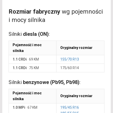
Rozmiar fabryczny
wg pojemności
i mocy silnika
Silniki
diesla (ON)
:
Pojemność i moc
Oryginalny rozmiar
silnika
1.1 CRDi
·
69 KM
155/70 R13
1.1 CRDi
·
75 KM
175/60 R14
Silniki
benzynowe (Pb95, Pb98)
:
Pojemność i moc
Oryginalny rozmiar
silnika
1.0 MPi
·
67 KM
195/45 R16