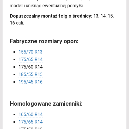
model i uniknąć ewentualnej pomyłki.
Dopuszczalny montaż felg o średnicy:
13, 14, 15,
16 cali.
Fabryczne rozmiary opon:
155/70 R13
175/65 R14
175/60 R14
185/55 R15
195/45 R16
Homologowane zamienniki:
165/60 R14
175/65 R14