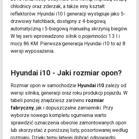
chłodnicy oraz zderzak, a także inny kształt
reflektorów. Hyundai i10 I generacji występuje jako 5-
drzwiowy hatchback, dostępny z 4-biegową
automatyczną i 5-biegową manualną skrzynią biegów.
W tej serii wprowadzono silnik o pojemności 1.3 l i
mocy 86 KM. Pierwsza generacja Hyundai i10 to aż 8
wersji wyposażenia.
Hyundai i10 - Jaki rozmiar opon?
Rozmiar opon w samochodzie
Hyundai i10
zależy od
wersji silnika, generacji oraz roku produkcji pojazdu. W
tabeli poniżej znajdziesz zarówno
rozmiar
fabryczny
, jak i dopuszczalne zamienniki. Przy
wyborze nowego kompletu ogumienia warto
sprawdzić oznaczenia obecnie zamontowanych opon
lub skorzystać z poniższej listy, posortowanej według
rozmiaru. Dzięki temu łatwiej dobrać odpowiedni