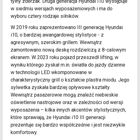
tylny zderzak. Druga generacja Hyundai i10 występuje
w siedmiu wersjach wyposażeniowych i ma do
wyboru cztery rodzaje silników.
W 2019 roku zaprezentowano III generację Hyundai
i10, o bardziej awangardowej stylistyce - z
agresywnym, szerokim grillem. Wewnątrz
zamontowano nową deskę rozdzielczą z 8-calowym
ekranem. W 2023 roku pojazd przeszedł lifting, w
wyniku którego zyskał m.in. światła do jazdy dzienne
w technologii LED wkomponowane w
charakterystyczny grill o kształcie plastra miodu. Jego
sylwetka zyskała bardziej opływowe kształty.
Wewnątrz pasażerowie mogą znaleźć niebieskie
oświetlenie nastrojowe oraz w zależności od wersji
wyposażenia – kilka innych akcentów stylistycznych,
które sprawiają, że Hyundai i10 III generacji
prezentuje się bardzo współcześnie i jest niezwykle
komfortowy.