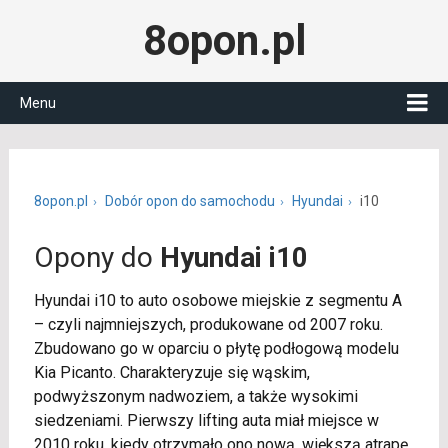
8opon.pl
Menu
8opon.pl
Dobór opon do samochodu
Hyundai
i10
Opony do
Hyundai i10
Hyundai i10 to auto osobowe miejskie z segmentu A
– czyli najmniejszych, produkowane od 2007 roku.
Zbudowano go w oparciu o płytę podłogową modelu
Kia Picanto. Charakteryzuje się wąskim,
podwyższonym nadwoziem, a także wysokimi
siedzeniami. Pierwszy lifting auta miał miejsce w
2010 roku, kiedy otrzymało ono nową, większą atrapę