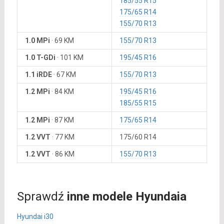
185/55 R15
175/65 R14
155/70 R13
1.0 MPi
·
69 KM
155/70 R13
1.0 T-GDi
·
101 KM
195/45 R16
1.1 iRDE
·
67 KM
155/70 R13
1.2 MPi
·
84 KM
195/45 R16
185/55 R15
1.2 MPi
·
87 KM
175/65 R14
1.2 VVT
·
77 KM
175/60 R14
1.2 VVT
·
86 KM
155/70 R13
Sprawdź
inne modele Hyundaia
Hyundai i30