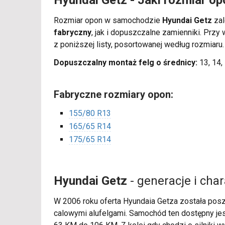
Hyundai Getz - Jaki rozmiar op
Rozmiar opon w samochodzie
Hyundai Getz
zal
fabryczny
, jak i dopuszczalne zamienniki. Pr
z poniższej listy, posortowanej według rozmiaru
Dopuszczalny montaż felg o średnicy:
13, 14, 
Fabryczne rozmiary opon:
155/80 R13
165/65 R14
175/65 R14
Hyundai Getz
- generacje i cha
W 2006 roku oferta Hyundaia Getza została posz
calowymi alufelgami. Samochód ten dostępny jes