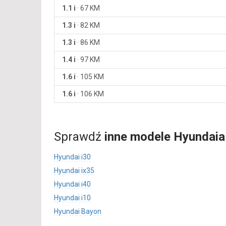
1.1 i
·
67 KM
1.3 i
·
82 KM
1.3 i
·
86 KM
1.4 i
·
97 KM
1.6 i
·
105 KM
1.6 i
·
106 KM
Sprawdź
inne modele Hyundaia
Hyundai i30
Hyundai ix35
Hyundai i40
Hyundai i10
Hyundai Bayon