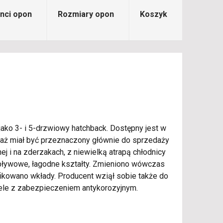
nci opon
Rozmiary opon
Koszyk
ko 3- i 5-drzwiowy hatchback. Dostępny jest w
waż miał być przeznaczony głównie do sprzedaży
ej i na zderzakach, z niewielką atrapą chłodnicy
 opływowe, łagodne kształty. Zmieniono wówczas
yfikowano wkłady. Producent wziął sobie także do
dele z zabezpieczeniem antykorozyjnym.