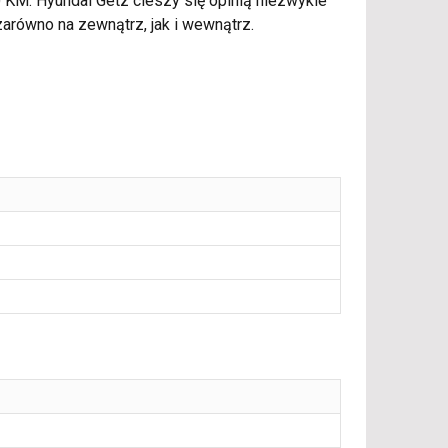
 KM. Hyundai Getz cieszy się opinią niezwykle
zarówno na zewnątrz, jak i wewnątrz.