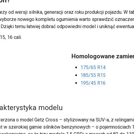
on?
eży od wersji silnika, generacji oraz roku produkcji pojazdu. W 
zy wyborze nowego kompletu ogumienia warto sprawdzić oznacz
. Dzięki temu łatwiej dobrać odpowiedni model i uniknąć ewentua
15, 16 cali.
Homologowane zamien
175/65 R14
185/55 R15
195/45 R16
rakterystyka modelu
erzona o model Getz Cross – stylizowany na SUV-a, z relingami,
t w szerokiej gamie silników benzynowych – o pojemnościach 1.