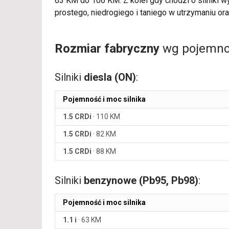
63 KM do 106 KM. Z kolei gdy chodzi o silniki 
prostego, niedrogiego i taniego w utrzymaniu or
Rozmiar fabryczny
wg pojemnoś
Silniki
diesla (ON)
:
Pojemność i moc silnika
1.5 CRDi
·
110 KM
1.5 CRDi
·
82 KM
1.5 CRDi
·
88 KM
Silniki
benzynowe (Pb95, Pb98)
:
Pojemność i moc silnika
1.1 i
·
63 KM