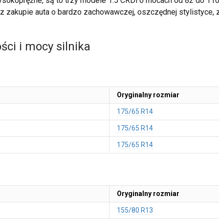
wysokoprężne, są to trzy modele 1.5 CRDi o mocach od 82 do 110
az zakupie auta o bardzo zachowawczej, oszczędnej stylistyce, 
ci i mocy silnika
Oryginalny rozmiar
175/65 R14
175/65 R14
175/65 R14
Oryginalny rozmiar
155/80 R13