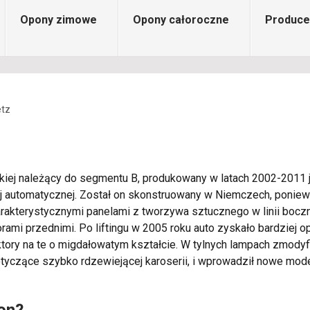
Opony zimowe
Opony całoroczne
Produce
tz
iej należący do segmentu B, produkowany w latach 2002-2011 ja
wej automatycznej. Został on skonstruowany w Niemczech, ponie
harakterystycznymi panelami z tworzywa sztucznego w linii boczn
orami przednimi. Po liftingu w 2005 roku auto zyskało bardziej
lektory na te o migdałowatym kształcie. W tylnych lampach zmod
otyczące szybko rdzewiejącej karoserii, i wprowadził nowe mo