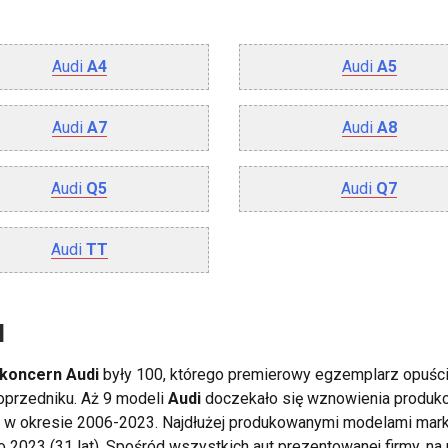
Audi
A4
Audi
A5
Audi
A7
Audi
A8
Audi
Q5
Audi
Q7
Audi
TT
l
koncern Audi
były 100, którego premierowy egzemplarz opuścił 
oprzedniku. Aż 9 modeli
Audi
doczekało się wznowienia produkcj
 w okresie 2006-2023. Najdłużej produkowanymi modelami mark
 2023 (31 lat). Spośród wszystkich aut prezentowanej firmy, na