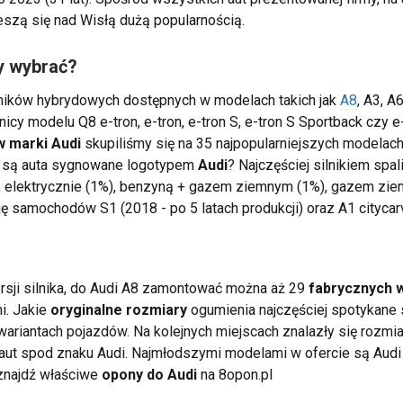
eszą się nad Wisłą dużą popularnością.
y wybrać?
ilników hybrydowych dostępnych w modelach takich jak
A8
, A3, A
cy modelu Q8 e-tron, e-tron, e-tron S, e-tron S Sportback czy e
 marki Audi
skupiliśmy się na 35 najpopularniejszych modelach
ne są auta sygnowane logotypem
Audi
? Najczęściej silnikiem spa
), elektrycznie (1%), benzyną + gazem ziemnym (1%), gazem zie
 samochodów S1 (2018 - po 5 latach produkcji) oraz A1 citycarve
ersji silnika, do Audi A8 zamontować można aż 29
fabrycznych 
i. Jakie
oryginalne rozmiary
ogumienia najczęściej spotykane 
ariantach pojazdów. Na kolejnych miejscach znalazły się roz
ut spod znaku Audi. Najmłodszymi modelami w ofercie są Audi 
znajdź właściwe
opony do Audi
na 8opon.pl