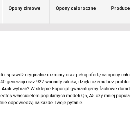
Opony zimowe
Opony całoroczne
Produce
di
i sprawdź oryginalne rozmiary oraz pełną ofertę na opony cało
0 generacji oraz 922 warianty silnika, dzięki czemu bez probl
 Audi
wybrać? W sklepie 8opon.pl gwarantujemy fachowe dora
jesteś właścicielem popularnych modeli Q5, A5 czy mniej popul
tnie odpowiedzą na każde Twoje pytanie.