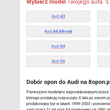
Wybierz model
Twojego
auta ↴
Audi
A3
Audi
A6 Allroad
Audi
Q4
Audi
S3
Dobór opon do Audi na 8opon.p
Pierwszymi modelami wyprodukowanymi przez
którego produkcję rozpoczęto 4 lata po swoim p
produkowany był w latach 1999-2003 i ponownie
czyli przez 31 lat oraz S4 montowany od 1991 do