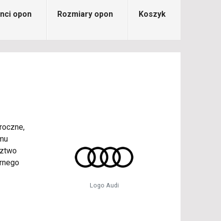
nci opon
Rozmiary opon
Koszyk
roczne,
emu
dztwo
arnego
Logo Audi