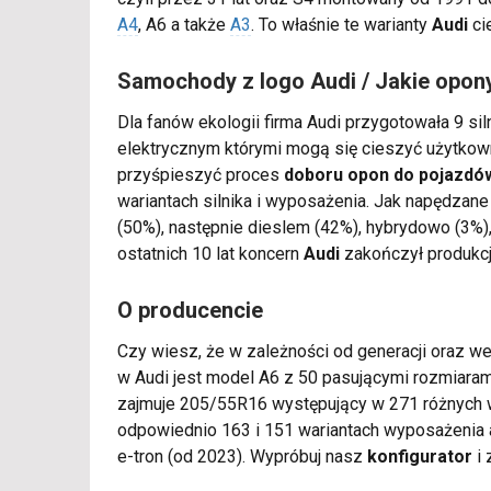
A4
, A6 a także
A3
. To właśnie te warianty
Audi
ci
Samochody z logo Audi / Jakie opon
Dla fanów ekologii firma Audi przygotowała 9 s
elektrycznym którymi mogą się cieszyć użytkowni
przyśpieszyć proces
doboru opon do pojazdów
wariantach silnika i wyposażenia. Jak napędza
(50%), następnie dieslem (42%), hybrydowo (3%
ostatnich 10 lat koncern
Audi
zakończył produkcję
O producencie
Czy wiesz, że w zależności od generacji oraz w
w Audi jest model A6 z 50 pasującymi rozmiaram
zajmuje 205/55R16 występujący w 271 różnych w
odpowiednio 163 i 151 wariantach wyposażenia a
e-tron (od 2023). Wypróbuj nasz
konfigurator
i 