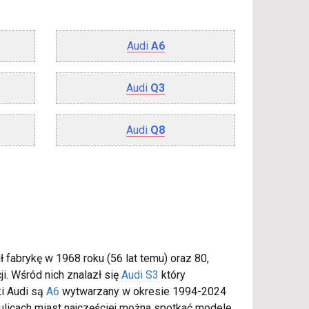
Audi
A6
Audi
Q3
Audi
Q8
fabrykę w 1968 roku (56 lat temu) oraz 80,
i. Wśród nich znalazł się
Audi S3
który
i Audi są
A6
wytwarzany w okresie 1994-2024
 ulicach miast najczęściej można spotkać modele