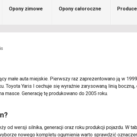
Opony zimowe
Opony całoroczne
Produce
is
jący małe auta miejskie. Pierwszy raz zaprezentowano ją w 1999
 Toyota Yaris I cechuje się wyraźnie zarysowaną linią boczną, 
 na masce. Generację tę produkowano do 2005 roku.
on?
ży od wersji silnika, generacji oraz roku produkcji pojazdu. W t
zy wyborze nowego kompletu ogumienia warto sprawdzić oznacz