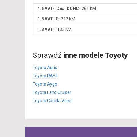
1.6 VVT-i Dual DOHC
·
261 KM
1.8 VVT-iE
·
212 KM
1.8 VVTi
·
133 KM
Sprawdź
inne modele Toyoty
Toyota Auris
Toyota RAV4
Toyota Aygo
Toyota Land Cruiser
Toyota Corolla Verso