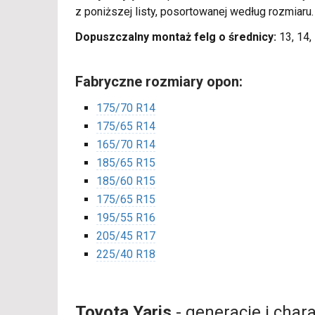
z poniższej listy, posortowanej według rozmiaru
Dopuszczalny montaż felg o średnicy:
13, 14, 
Fabryczne rozmiary opon:
175/70 R14
175/65 R14
165/70 R14
185/65 R15
185/60 R15
175/65 R15
195/55 R16
205/45 R17
225/40 R18
Toyota Yaris
- generacje i char