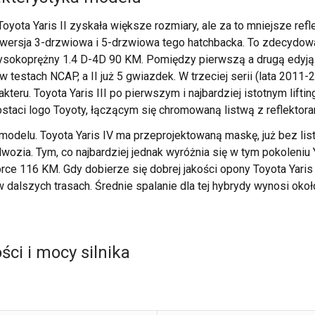
ota Yaris II zyskała większe rozmiary, ale za to mniejsze reflek
 wersja 3-drzwiowa i 5-drzwiowa tego hatchbacka. To zdecydowan
ysokoprężny 1.4 D-4D 90 KM. Pomiędzy pierwszą a drugą edyją j
 testach NCAP, a II już 5 gwiazdek. W trzeciej serii (lata 201
eru. Toyota Yaris III po pierwszym i najbardziej istotnym liftin
ostaci logo Toyoty, łączącym się chromowaną listwą z reflektor
delu. Toyota Yaris IV ma przeprojektowaną maskę, już bez listw
wozia. Tym, co najbardziej jednak wyróżnia się w tym pokoleniu Y
orce 116 KM. Gdy dobierze się dobrej jakości opony Toyota Yari
w dalszych trasach. Średnie spalanie dla tej hybrydy wynosi oko
ci i mocy silnika