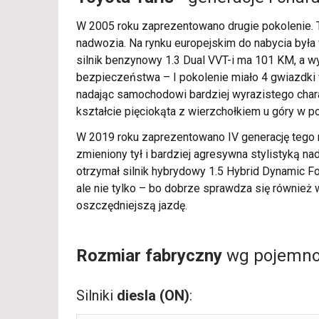
W 2005 roku zaprezentowano drugie pokolenie. Toy
nadwozia. Na rynku europejskim do nabycia była
silnik benzynowy 1.3 Dual VVT-i ma 101 KM, a w
bezpieczeństwa – I pokolenie miało 4 gwiazdki w
nadając samochodowi bardziej wyrazistego charakt
kształcie pięciokąta z wierzchołkiem u góry w p
W 2019 roku zaprezentowano IV generację tego mo
zmieniony tył i bardziej agresywna stylistyką nad
otrzymał silnik hybrydowy 1.5 Hybrid Dynamic F
ale nie tylko – bo dobrze sprawdza się również 
oszczędniejszą jazdę.
Rozmiar fabryczny
wg pojemnoś
Silniki
diesla (ON)
: