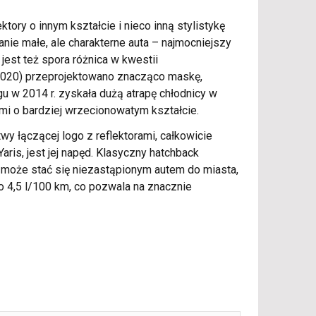
tory o innym kształcie i nieco inną stylistykę
ie małe, ale charakterne auta – najmocniejszy
est też spora różnica w kwestii
1-2020) przeprojektowano znacząco maskę,
gu w 2014 r. zyskała dużą atrapę chłodnicy w
ami o bardziej wrzecionowatym kształcie.
y łączącej logo z reflektorami, całkowicie
aris, jest jej napęd. Klasyczny hatchback
s może stać się niezastąpionym autem do miasta,
ło 4,5 l/100 km, co pozwala na znacznie