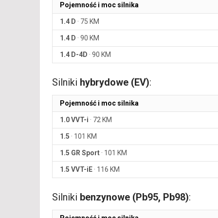
Pojemność i moc silnika
1.4 D
·
75 KM
1.4 D
·
90 KM
1.4 D-4D
·
90 KM
Silniki
hybrydowe (EV)
:
Pojemność i moc silnika
1.0 VVT-i
·
72 KM
1.5
·
101 KM
1.5 GR Sport
·
101 KM
1.5 VVT-iE
·
116 KM
Silniki
benzynowe (Pb95, Pb98)
: