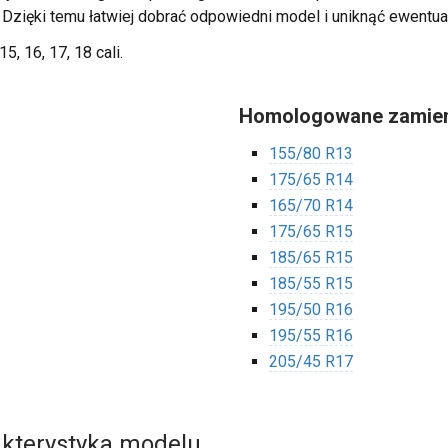
. Dzięki temu łatwiej dobrać odpowiedni model i uniknąć ewentua
15, 16, 17, 18 cali.
Homologowane zamien
155/80 R13
175/65 R14
165/70 R14
175/65 R15
185/65 R15
185/55 R15
195/50 R16
195/55 R16
205/45 R17
akterystyka modelu