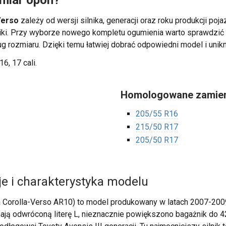
zmiar opon?
Verso
zależy od wersji silnika, generacji oraz roku produkcji poj
nniki. Przy wyborze nowego kompletu ogumienia warto sprawdzi
ug rozmiaru. Dzięki temu łatwiej dobrać odpowiedni model i unik
16, 17 cali.
Homologowane zamien
205/55 R16
215/50 R17
205/50 R17
je i charakterystyka modelu
ota Corolla-Verso AR10) to model produkowany w latach 2007-2009
inają odwróconą literę L, nieznacznie powiększono bagażnik do 