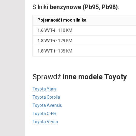
Silniki
benzynowe (Pb95, Pb98)
:
Pojemność i moc silnika
1.6 VVT-i
·
110 KM
1.8 VVT-i
·
129 KM
1.8 VVT-i
·
135 KM
Sprawdź
inne modele Toyoty
Toyota Yaris
Toyota Corolla
Toyota Avensis
Toyota C-HR
Toyota Verso