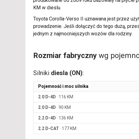
produkowane od 2009 roku bazowały na płycie pod
KM w dieslu.
Toyota Corolla-Verso II uznawana jest przez uży
prowadzenie. Jeśli dołączyć do tego dużą, przes
jednym z najmocniejszych wozów dla rodziny.
Rozmiar fabryczny
wg pojemnoś
Silniki
diesla (ON)
:
Pojemność i moc silnika
2.0 D-4D
·
116 KM
2.0 D-4D
·
90 KM
2.2 D-4D
·
136 KM
2.2 D-CAT
·
177 KM