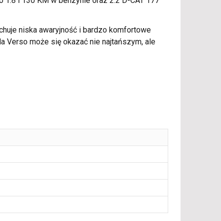
to 1.8 i 130 KM w benzynie oraz 2.2 D-CAT 177
echuje niska awaryjność i bardzo komfortowe
la Verso może się okazać nie najtańszym, ale