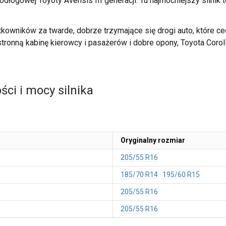
łogowej Toyoty Avensis III generacji. Tu najmocniejszy silnik 
tkowników za twarde, dobrze trzymające się drogi auto, które c
tronną kabinę kierowcy i pasażerów i dobre opony, Toyota Corol
ci i mocy silnika
Oryginalny rozmiar
205/55 R16
185/70 R14
195/60 R15
205/55 R16
205/55 R16