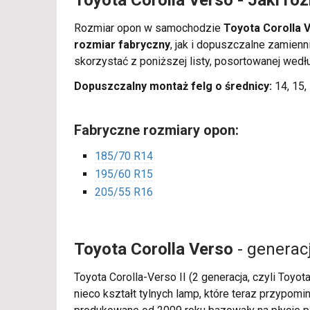
Toyota Corolla Verso - Jaki ro
Rozmiar opon w samochodzie
Toyota Corolla 
rozmiar fabryczny
, jak i dopuszczalne zamie
skorzystać z poniższej listy, posortowanej wedł
Dopuszczalny montaż felg o średnicy:
14, 15, 
Fabryczne rozmiary opon:
185/70 R14
195/60 R15
205/55 R16
Toyota Corolla Verso
- generac
Toyota Corolla-Verso II (2 generacja, czyli Toy
nieco kształt tylnych lamp, które teraz przypom