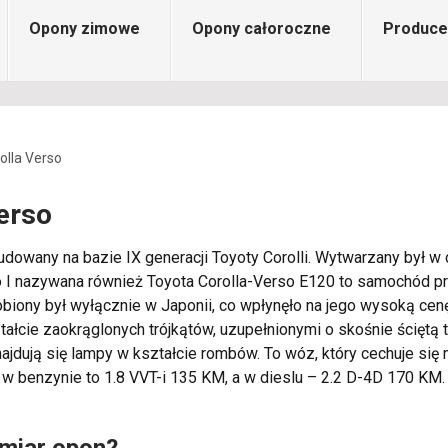
Opony zimowe
Opony całoroczne
Produce
olla Verso
erso
dowany na bazie IX generacji Toyoty Corolli. Wytwarzany był 
o I nazywana również Toyota Corolla-Verso E120 to samochód p
biony był wyłącznie w Japonii, co wpłynęło na jego wysoką cenę.
łcie zaokrąglonych trójkątów, uzupełnionymi o skośnie ściętą t
znajdują się lampy w kształcie rombów. To wóz, który cechuje 
 w benzynie to 1.8 VVT-i 135 KM, a w dieslu – 2.2 D-4D 170 KM.