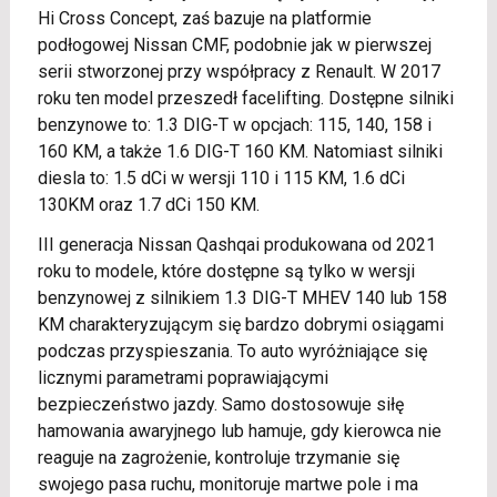
Hi Cross Concept, zaś bazuje na platformie
podłogowej Nissan CMF, podobnie jak w pierwszej
serii stworzonej przy współpracy z Renault. W 2017
roku ten model przeszedł facelifting. Dostępne silniki
benzynowe to: 1.3 DIG-T w opcjach: 115, 140, 158 i
160 KM, a także 1.6 DIG-T 160 KM. Natomiast silniki
diesla to: 1.5 dCi w wersji 110 i 115 KM, 1.6 dCi
130KM oraz 1.7 dCi 150 KM.
III generacja Nissan Qashqai produkowana od 2021
roku to modele, które dostępne są tylko w wersji
benzynowej z silnikiem 1.3 DIG-T MHEV 140 lub 158
KM charakteryzującym się bardzo dobrymi osiągami
podczas przyspieszania. To auto wyróżniające się
licznymi parametrami poprawiającymi
bezpieczeństwo jazdy. Samo dostosowuje siłę
hamowania awaryjnego lub hamuje, gdy kierowca nie
reaguje na zagrożenie, kontroluje trzymanie się
swojego pasa ruchu, monitoruje martwe pole i ma