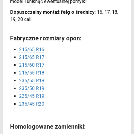
model i uniknąć ewentualnej pomyłki.
Dopuszczalny montaż felg o średnicy:
16, 17, 18,
19, 20 cali.
Fabryczne rozmiary opon:
215/65 R16
215/65 R17
215/60 R17
215/55 R18
235/55 R18
235/50 R19
225/45 R19
235/45 R20
Homologowane zamienniki: