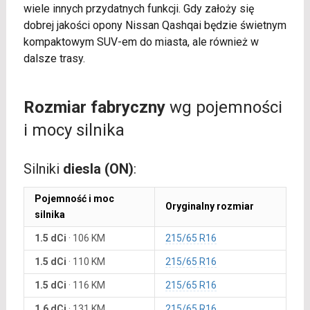
wiele innych przydatnych funkcji. Gdy założy się
dobrej jakości opony Nissan Qashqai będzie świetnym
kompaktowym SUV-em do miasta, ale również w
dalsze trasy.
Rozmiar fabryczny
wg pojemności
i mocy silnika
Silniki
diesla (ON)
:
Pojemność i moc
Oryginalny rozmiar
silnika
1.5 dCi
·
106 KM
215/65 R16
1.5 dCi
·
110 KM
215/65 R16
1.5 dCi
·
116 KM
215/65 R16
1.6 dCi
·
131 KM
215/65 R16