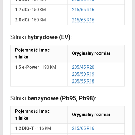
1.7 dCi
·
150 KM
215/65 R16
2.0 dCi
·
150 KM
215/65 R16
Silniki
hybrydowe (EV)
:
Pojemność i moc
Oryginalny rozmiar
silnika
1.5 e-Power
·
190 KM
235/45 R20
235/50 R19
235/55 R18
Silniki
benzynowe (Pb95, Pb98)
:
Pojemność i moc
Oryginalny rozmiar
silnika
1.2 DIG-T
·
116 KM
215/65 R16