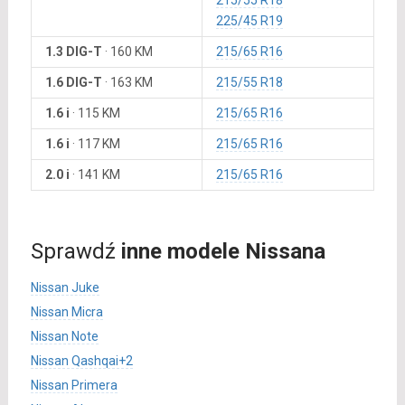
215/55 R18
225/45 R19
1.3 DIG-T
·
160 KM
215/65 R16
1.6 DIG-T
·
163 KM
215/55 R18
1.6 i
·
115 KM
215/65 R16
1.6 i
·
117 KM
215/65 R16
2.0 i
·
141 KM
215/65 R16
Sprawdź
inne modele Nissana
Nissan Juke
Nissan Micra
Nissan Note
Nissan Qashqai+2
Nissan Primera