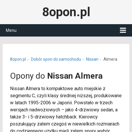
8opon.pl
Menu
8opon.pl
Dobór opon do samochodu
Nissan
Almera
Opony do
Nissan Almera
Nissan Almera to kompaktowe auto miejskie z
segmentu C, czyli klasy średniej niższej, produkowane
w latach 1995-2006 w Japonii. Powstało w trzech
wersjach nadwoziowych – jako 4-drzwiowy sedan, a
także 3- i 5-drzwiowy hatchback. Kierowcy
poszukujący zatem czegoś w niewielkich rozmiarach
do codziennego użytku mieli zatem spory wybór