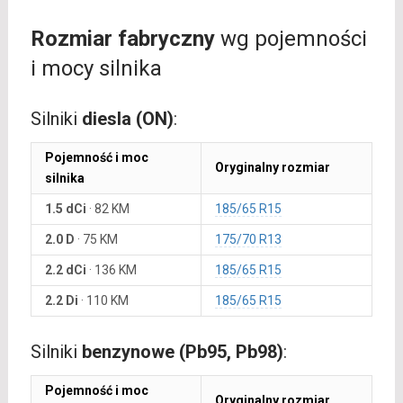
Rozmiar fabryczny
wg pojemności
i mocy silnika
Silniki
diesla (ON)
:
Pojemność i moc
Oryginalny rozmiar
silnika
1.5 dCi
·
82 KM
185/65 R15
2.0 D
·
75 KM
175/70 R13
2.2 dCi
·
136 KM
185/65 R15
2.2 Di
·
110 KM
185/65 R15
Silniki
benzynowe (Pb95, Pb98)
:
Pojemność i moc
Oryginalny rozmiar