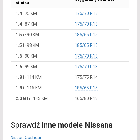
silnika
1.4
·
75 KM
175/70 R13
1.4
·
87 KM
175/70 R13
1.5 i
·
90 KM
185/65 R15
1.5 i
·
98 KM
185/65 R15
1.6
·
90 KM
175/70 R13
1.6
·
99 KM
175/70 R13
1.8 i
·
114 KM
175/75 R14
1.8 i
·
116 KM
185/65 R15
2.0 GTi
·
143 KM
165/80 R13
Sprawdź
inne modele Nissana
Nissan Qashqai