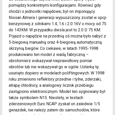
pomiędzy konkretnymi konfiguracjami. Również gdy
chodzi o jednostki napędowe, był on imponujący.
Nissan Almera I generacji wypuszczony został w opcji
benzynowej z silnikami 1.4, 1.6 i 2.0 16V o mocy od 75
do 143KM. W przypadku diesla jest to 2.0 D 75 KM.
Pojazd o napędzie na przednią oś można było nabyć z
5-biegową manualną oraz 4-biegową automatyczną
skrzynią biegów. Co ciekawe, w latach 1995-1998
produkowano ten model z wadą fabryczną –
obrotomierz wskazywał nieprawidłowy pomiar
obrotów lub nie wskazywał go w ogóle. Usterkę tę
usunięto dopiero w modelach poliftingowych. W 1998
roku zmieniono reflektory przednie i tylne, zderzaki,
atrapę chłodnicy, a analogowy licznik przebiegu
zastąpiono elektronicznym. Model ten sygnowany był
także symbolem N15. Niestety, w testach
zderzeniowych Euro NCAP zyskał on zaledwie 1/5
gwiazdek, nie należy zatem do samochodów, które