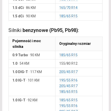
1.5 dCi
·
86 KM
165/70 R14
1.5 dCi
·
90 KM
185/65 R15
Silniki
benzynowe (Pb95, Pb98)
:
Pojemność i moc
Oryginalny rozmiar
silnika
0.9 Turbo
·
90 KM
185/65 R15
1.0
·
54 KM
155/80 R12
1.0 DIG-T
·
117 KM
205/45 R17
1.0 IG-T
·
101 KM
195/55 R16
205/45 R17
185/65 R15
1.0 IG-T
·
92 KM
185/65 R15
195/55 R16