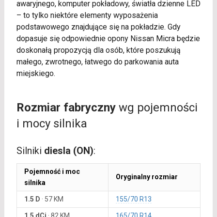
awaryjnego, komputer pokładowy, światła dzienne LED
– to tylko niektóre elementy wyposażenia
podstawowego znajdujące się na pokładzie. Gdy
dopasuje się odpowiednie opony Nissan Micra będzie
doskonałą propozycją dla osób, które poszukują
małego, zwrotnego, łatwego do parkowania auta
miejskiego.
Rozmiar fabryczny
wg pojemności
i mocy silnika
Silniki
diesla (ON)
:
Pojemność i moc
Oryginalny rozmiar
silnika
1.5 D
·
57 KM
155/70 R13
1.5 dCi
·
82 KM
165/70 R14