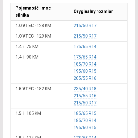
Pojemność i moc
Oryginalny rozmiar
silnika
1.0 VTEC
·
128 KM
215/50 R17
1.0 VTEC
·
129 KM
215/50 R17
1.4 i
·
75 KM
175/65 R14
1.4 i
·
90 KM
175/65 R14
185/70 R14
195/60 R15
205/55 R16
1.5 VTEC
·
182 KM
235/40 R18
215/55 R16
215/50 R17
1.5 i
·
105 KM
185/65 R15
185/70 R14
195/60 R15