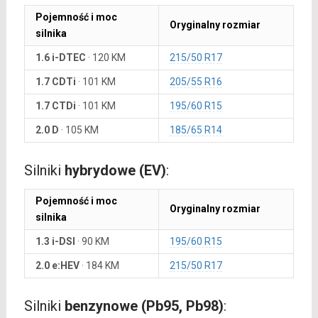
Pojemność i moc
Oryginalny rozmiar
silnika
1.6 i-DTEC
·
120 KM
215/50 R17
1.7 CDTi
·
101 KM
205/55 R16
1.7 CTDi
·
101 KM
195/60 R15
2.0 D
·
105 KM
185/65 R14
Silniki
hybrydowe (EV)
:
Pojemność i moc
Oryginalny rozmiar
silnika
1.3 i-DSI
·
90 KM
195/60 R15
2.0 e:HEV
·
184 KM
215/50 R17
Silniki
benzynowe (Pb95, Pb98)
: