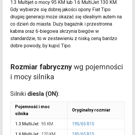
1.3 Multijet o mocy 95 KM lub 1.6 MultiJet 130 KM.
Gdy wybierze się dobrej jakości opony Fiat Tipo
drugiej generacji może okazać się idealnym autem na
co dzień do miasta. Duży bagażnik i przestronna
kabina oraz 6-biegowa skrzynia biegów w
standardzie, to w zestawieniu z niską ceną bardzo
dobre powody, by kupić Tipo.
Rozmiar fabryczny
wg pojemności
i mocy silnika
Silniki
diesla (ON)
:
Pojemność i moc
Oryginalny rozmiar
silnika
1.3 MultiJet
·
95 KM
195/65 R15
1.6 MultiJet
·
120 KM
195/65 R15