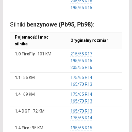
205/55 R16
195/65 R15
Silniki
benzynowe (Pb95, Pb98)
:
Pojemność i moc
Oryginalny rozmiar
silnika
1.0 FireFly
·
101 KM
215/55 R17
195/65 R15
205/55 R16
1.1
·
56 KM
175/65 R14
165/70 R13
1.4
·
69 KM
175/65 R14
165/70 R13
1.4 DGT
·
72 KM
165/70 R13
175/65 R14
1.4 Fire
·
95 KM
195/65 R15