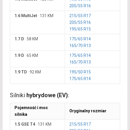
205/55 R16
1.6 MultiJet
·
131 KM
215/55 R17
205/55 R16
195/65 R15
1.7 D
·
58 KM
175/65 R14
165/70 R13
1.9 D
·
65 KM
175/65 R14
165/70 R13
1.9 TD
·
92 KM
195/50 R15
175/65 R14
Silniki
hybrydowe (EV)
:
Pojemność i moc
Oryginalny rozmiar
silnika
1.5 GSE T4
·
131 KM
215/55 R17