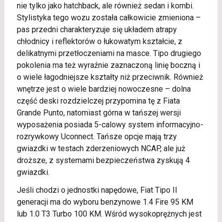
nie tylko jako hatchback, ale również sedan i kombi.
Stylistyka tego wozu została całkowicie zmieniona –
pas przedni charakteryzuje się układem atrapy
chłodnicy i reflektorów o łukowatym kształcie, z
delikatnymi przetłoczeniami na masce. Tipo drugiego
pokolenia ma też wyraźnie zaznaczoną linię boczną i
o wiele łagodniejsze kształty niż przeciwnik. Również
wnętrze jest o wiele bardziej nowoczesne – dolna
część deski rozdzielczej przypomina tę z Fiata
Grande Punto, natomiast górna w tańszej wersji
wyposażenia posiada 5-calowy system informacyjno-
rozrywkowy Uconnect. Tańsze opcje mają trzy
gwiazdki w testach zderzeniowych NCAP, ale już
droższe, z systemami bezpieczeństwa zyskują 4
gwiazdki.
Jeśli chodzi o jednostki napędowe, Fiat Tipo II
generacji ma do wyboru benzynowe 1.4 Fire 95 KM
lub 1.0 T3 Turbo 100 KM. Wśród wysokoprężnych jest