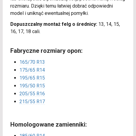
rozmiaru. Dzięki temu łatwiej dobrać odpowiedni
model i uniknąć ewentualnej pomyłki.
Dopuszczalny montaż felg o średnicy:
13, 14, 15,
16, 17, 18 cali.
Fabryczne rozmiary opon:
165/70 R13
175/65 R14
195/65 R15
195/50 R15
205/55 R16
215/55 R17
Homologowane zamienniki:
185/60 R14