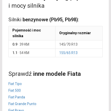
i mocy silnika
Silniki
benzynowe (Pb95, Pb98)
:
Pojemność i moc
Oryginalny rozmiar
silnika
0.9
·
39 KM
145/70 R13
1.1
·
54 KM
155/65 R13
Sprawdź
inne modele Fiata
Fiat Tipo
Fiat 500
Fiat Panda
Fiat Grande Punto
Fiat Bravo