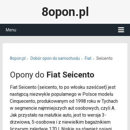
8opon.pl
Menu
8opon.pl
Dobór opon do samochodu
Fiat
Seicento
Opony do
Fiat Seicento
Fiat Seicento (seicento, to po włosku sześćset) jest
następcą niezwykle popularnego w Polsce modelu
Cinquecento, produkowanym od 1998 roku w Tychach
w segmencie najmniejszych aut osobowych, czyli A.
Jak przystało na malutkie auto, jest to wersja 3-
drzwiowa, 5-osobowa i z niewielkim bagażnikiem
liczącym zaledwie 170 l. Niskie są również osiągi