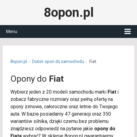
8opon.pl
Menu
8opon.pl
Dobór opon do samochodu
Fiat
Opony do
Fiat
Wybierz jeden z 20 modeli samochodu marki
Fiat
i
zobacz fabryczne rozmiary oraz pełną ofertę na
opony zimowe, całoroczne oraz letnie do Twojego
auta. W bazie posiadamy 47 generacji oraz 350
wariantów silnika, dzięki czemu bez problemu
znajdziesz odpowiedź na pytanie jakie
opony do
Fiata
wybrać? W sklepie 8opon.pl gwarantujemy