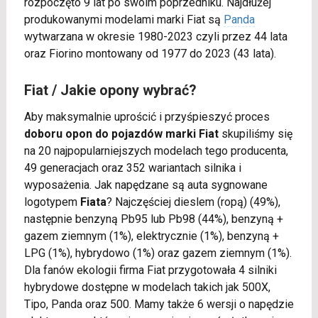
rozpoczęto 9 lat po swoim poprzedniku. Najdłużej
produkowanymi modelami marki Fiat są
Panda
wytwarzana w okresie 1980-2023 czyli przez 44 lata
oraz Fiorino montowany od 1977 do 2023 (43 lata).
Fiat / Jakie opony wybrać?
Aby maksymalnie uprościć i przyśpieszyć proces
doboru opon do pojazdów marki Fiat
skupiliśmy się
na 20 najpopularniejszych modelach tego producenta,
49 generacjach oraz 352 wariantach silnika i
wyposażenia. Jak napędzane są auta sygnowane
logotypem
Fiata
? Najczęściej dieslem (ropą) (49%),
następnie benzyną Pb95 lub Pb98 (44%), benzyną +
gazem ziemnym (1%), elektrycznie (1%), benzyną +
LPG (1%), hybrydowo (1%) oraz gazem ziemnym (1%).
Dla fanów ekologii firma Fiat przygotowała 4 silniki
hybrydowe dostępne w modelach takich jak 500X,
Tipo, Panda oraz 500. Mamy także 6 wersji o napędzie