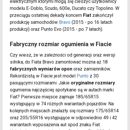
elektrycznym którymi mogą się cieszyć użytkownicy
modelu E-Doblo, Scudo, 600e, Ducato czy Topolino. W
przeciągu ostatniej dekady koncern
Fiat
zakończył
produkcję samochodów
Bravo
(2015 - po 16 latach
produkcji) oraz Punto Evo (2015 - po 7 latach).
Fabryczny rozmiar ogumienia w Fiacie
Czy wiesz, że w zależności od generacji oraz wersji
silnika, do Fiata Bravo zamontować można aż 18
fabrycznych wymiarów opon
oraz zamienników.
Rekordzistą w Fiacie jest model
Punto
z 30
pasującymi rozmiarami. Jakie
oryginalne rozmiary
ogumienia najczęściej spotykane są w autach marki
Fiat? Pierwsze miejsce zajmuje 185/65R15
występujący w 74 różnych wariantach pojazdów. Na
kolejnych miejscach znalazły się rozmiary 175/65R14
oraz 205/55R16 występujące w odpowiednio 49 i 42
wariantach wyposażenia aut spod znaku Fiat.