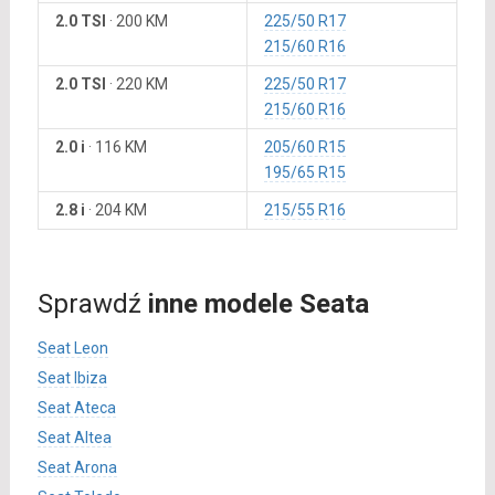
2.0 TSI
·
200 KM
225/50 R17
215/60 R16
2.0 TSI
·
220 KM
225/50 R17
215/60 R16
2.0 i
·
116 KM
205/60 R15
195/65 R15
2.8 i
·
204 KM
215/55 R16
Sprawdź
inne modele Seata
Seat Leon
Seat Ibiza
Seat Ateca
Seat Altea
Seat Arona