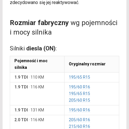
zdecydowano się jej reaktywować.
Rozmiar fabryczny
wg pojemności
i mocy silnika
Silniki
diesla (ON)
:
Pojemność i moc
Oryginalny rozmiar
silnika
1.9 TDI
·
110 KM
195/65 R15
1.9 TDI
·
116 KM
195/60 R16
195/65 R15
205/60 R15
1.9 TDI
·
131 KM
195/60 R16
2.0 TDI
·
116 KM
205/60 R16
215/60 R16