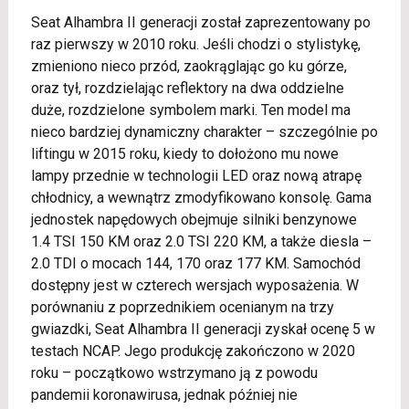
Seat Alhambra II generacji został zaprezentowany po
raz pierwszy w 2010 roku. Jeśli chodzi o stylistykę,
zmieniono nieco przód, zaokrąglając go ku górze,
oraz tył, rozdzielając reflektory na dwa oddzielne
duże, rozdzielone symbolem marki. Ten model ma
nieco bardziej dynamiczny charakter – szczególnie po
liftingu w 2015 roku, kiedy to dołożono mu nowe
lampy przednie w technologii LED oraz nową atrapę
chłodnicy, a wewnątrz zmodyfikowano konsolę. Gama
jednostek napędowych obejmuje silniki benzynowe
1.4 TSI 150 KM oraz 2.0 TSI 220 KM, a także diesla –
2.0 TDI o mocach 144, 170 oraz 177 KM. Samochód
dostępny jest w czterech wersjach wyposażenia. W
porównaniu z poprzednikiem ocenianym na trzy
gwiazdki, Seat Alhambra II generacji zyskał ocenę 5 w
testach NCAP. Jego produkcję zakończono w 2020
roku – początkowo wstrzymano ją z powodu
pandemii koronawirusa, jednak później nie