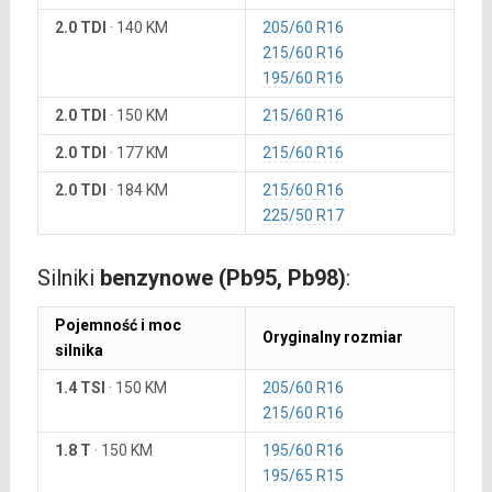
2.0 TDI
·
140 KM
205/60 R16
215/60 R16
195/60 R16
2.0 TDI
·
150 KM
215/60 R16
2.0 TDI
·
177 KM
215/60 R16
2.0 TDI
·
184 KM
215/60 R16
225/50 R17
Silniki
benzynowe (Pb95, Pb98)
:
Pojemność i moc
Oryginalny rozmiar
silnika
1.4 TSI
·
150 KM
205/60 R16
215/60 R16
1.8 T
·
150 KM
195/60 R16
195/65 R15