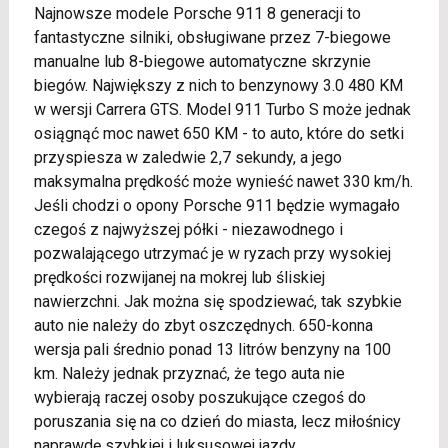
Najnowsze modele Porsche 911 8 generacji to
fantastyczne silniki, obsługiwane przez 7-biegowe
manualne lub 8-biegowe automatyczne skrzynie
biegów. Największy z nich to benzynowy 3.0 480 KM
w wersji Carrera GTS. Model 911 Turbo S może jednak
osiągnąć moc nawet 650 KM - to auto, które do setki
przyspiesza w zaledwie 2,7 sekundy, a jego
maksymalna prędkość może wynieść nawet 330 km/h.
Jeśli chodzi o opony Porsche 911 będzie wymagało
czegoś z najwyższej półki - niezawodnego i
pozwalającego utrzymać je w ryzach przy wysokiej
prędkości rozwijanej na mokrej lub śliskiej
nawierzchni. Jak można się spodziewać, tak szybkie
auto nie należy do zbyt oszczędnych. 650-konna
wersja pali średnio ponad 13 litrów benzyny na 100
km. Należy jednak przyznać, że tego auta nie
wybierają raczej osoby poszukujące czegoś do
poruszania się na co dzień do miasta, lecz miłośnicy
naprawdę szybkiej i luksusowej jazdy.