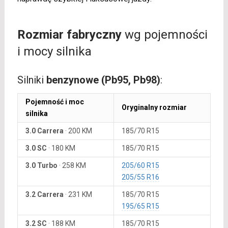
Rozmiar fabryczny
wg pojemności
i mocy silnika
Silniki
benzynowe (Pb95, Pb98)
:
Pojemność i moc
Oryginalny rozmiar
silnika
3.0 Carrera
·
200 KM
185/70 R15
3.0 SC
·
180 KM
185/70 R15
3.0 Turbo
·
258 KM
205/60 R15
205/55 R16
3.2 Carrera
·
231 KM
185/70 R15
195/65 R15
3.2 SC
·
188 KM
185/70 R15