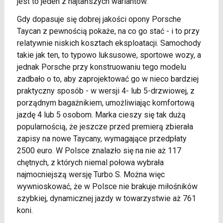
jest to jeden z najtańszych wariantów.
Gdy dopasuje się dobrej jakości opony Porsche
Taycan z pewnością pokaże, na co go stać - i to przy
relatywnie niskich kosztach eksploatacji. Samochody
takie jak ten, to typowo luksusowe, sportowe wozy, a
jednak Porsche przy konstruowaniu tego modelu
zadbało o to, aby zaprojektować go w nieco bardziej
praktyczny sposób - w wersji 4- lub 5-drzwiowej, z
porządnym bagażnikiem, umożliwiając komfortową
jazdę 4 lub 5 osobom. Marka cieszy się tak dużą
popularnością, że jeszcze przed premierą zbierała
zapisy na nowe Taycany, wymagające przedpłaty
2500 euro. W Polsce znalazło się na nie aż 117
chętnych, z których niemal połowa wybrała
najmocniejszą wersję Turbo S. Można więc
wywnioskować, że w Polsce nie brakuje miłośników
szybkiej, dynamicznej jazdy w towarzystwie aż 761
koni.