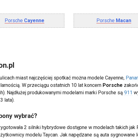
Porsche
Cayenne
Porsche
Macan
n.pl
 ulicach miast najczęściej spotkać można modele Cayenne,
Pana
arnością. W przeciągu ostatnich 10 lat koncern
Porsche
zakońc
tach). Najdłużej produkowanymi modelami marki Porsche są
911
wy
 lata).
opony wybrać?
zygotowała 2 silniki hybrydowe dostępne w modelach takich jak
 użytkownicy modelu Taycan. Jak napędzane są auta sygnowane