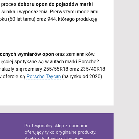
ć proces
doboru opon do pojazdów marki
h silnika i wyposażenia. Pierwszymi modelami
ku (60 lat temu) oraz 944, którego produkcję
ycznych wymiarów opon
oraz zamienników.
ęściej spotykane są w autach marki Porsche?
znalazły się rozmiary 255/55R18 oraz 235/40R18
w ofercie są
Porsche Taycan
(na rynku od 2020)
Profesjonalny sklep z oponami
oferujący tylko oryginalne produkty.
Szybka dostawa i niskie ceny.