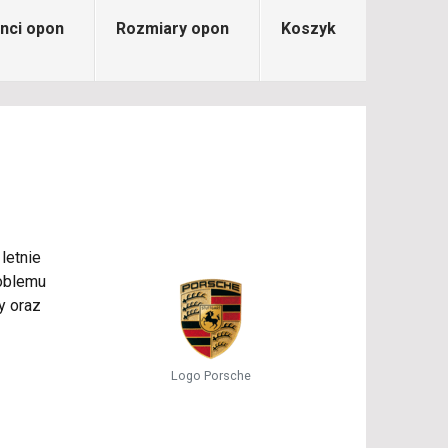
nci opon
Rozmiary opon
Koszyk
letnie
roblemu
y oraz
Logo Porsche