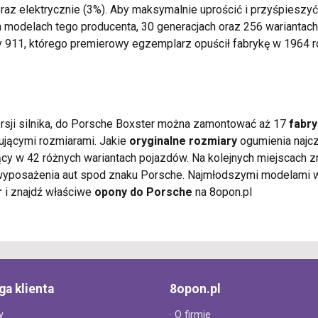
oraz elektrycznie (3%). Aby maksymalnie uprościć i przyśpieszy
ch modelach tego producenta, 30 generacjach oraz 256 wariantac
 911, którego premierowy egzemplarz opuścił fabrykę w 1964 ro
ersji silnika, do Porsche Boxster można zamontować aż 17
fabr
ującymi rozmiarami. Jakie
oryginalne rozmiary
ogumienia najcz
y w 42 różnych wariantach pojazdów. Na kolejnych miejscach 
 wyposażenia aut spod znaku Porsche. Najmłodszymi modelami 
r
i znajdź właściwe
opony do Porsche
na 8opon.pl
ga klienta
8opon.pl
y
· O firmie