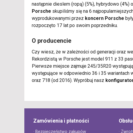
następnie dieslem (ropą) (5%), hybrydowo (4%) 
Porsche
skupiliśmy się na 6 najpopularniejszy
wyprodukowanymi przez
koncern Porsche
były
rozpoczęto 17 lat po swoim poprzedniku.
O producencie
Czy wiesz, że w zależności od generacji oraz w
Rekordzistą w Porsche jest model 911 z 33 pas
Pierwsze miejsce zajmuje 245/35R20 występując
występujące w odpowiednio 36 i 35 wariantach
oraz 718 (od 2016). Wypróbuj nasz
konfigurato
Zamówienia i płatności
Obsłu
· Bezpieczeństwo zakupów
· Zwrot