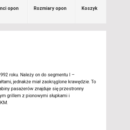
nci opon
Rozmiary opon
Koszyk
992 roku. Należy on do segmentu I –
tami, jednakże miał zaokrąglone krawędzie. To
kabiny pasażerów znajduje się przestronny
nym grillem z pionowymi słupkami i
 KM.