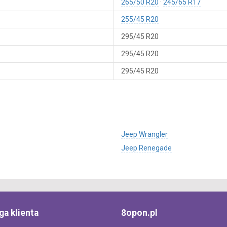
265/50 R20
245/65 R17
255/45 R20
295/45 R20
295/45 R20
295/45 R20
Jeep Wrangler
Jeep Renegade
ga klienta
8opon.pl