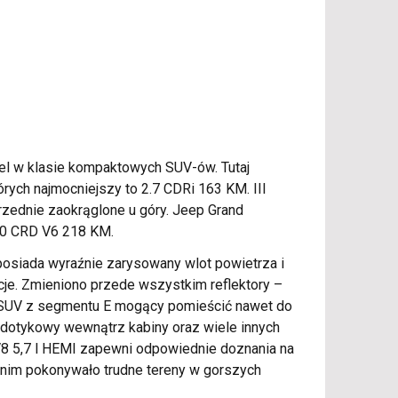
del w klasie kompaktowych SUV-ów. Tutaj
rych najmocniejszy to 2.7 CDRi 163 KM. III
przednie zaokrąglone u góry. Jeep Grand
3.0 CRD V6 218 KM.
osiada wyraźnie zarysowany wlot powietrza i
acje. Zmieniono przede wszystkim reflektory –
ko SUV z segmentu E mogący pomieścić nawet do
 dotykowy wewnątrz kabiny oraz wiele innych
8 5,7 l HEMI zapewni odpowiednie doznania na
 nim pokonywało trudne tereny w gorszych