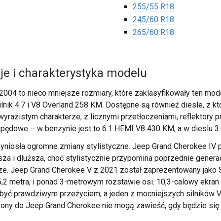
255/55 R18
245/60 R18
265/60 R18
je i charakterystyka modelu
-2004 to nieco mniejsze rozmiary, które zaklasyfikowały ten mo
ik 4.7 i V8 Overland 258 KM. Dostępne są również diesle, z któ
wyrazistym charakterze, z licznymi przetłoczeniami, reflektory 
apędowe – w benzynie jest to 6.1 HEMI V8 430 KM, a w dieslu 
yniosła ogromne zmiany stylistyczne. Jeep Grand Cherokee IV p
ęższa i dłuższa, choć stylistycznie przypomina poprzednie gener
ęższe. Jeep Grand Cherokee V z 2021 został zaprezentowany ja
,2 metra, i ponad 3-metrowym rozstawie osi. 10,3-calowy ekran
yć prawdziwym przeżyciem, a jeden z mocniejszych silników V
pony do Jeep Grand Cherokee nie mogą zawieść, gdy będzie się