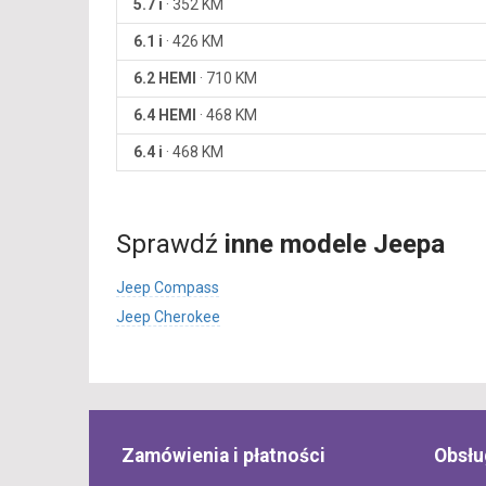
5.7 i
·
352 KM
6.1 i
·
426 KM
6.2 HEMI
·
710 KM
6.4 HEMI
·
468 KM
6.4 i
·
468 KM
Sprawdź
inne modele Jeepa
Jeep Compass
Jeep Cherokee
Zamówienia i płatności
Obsłu