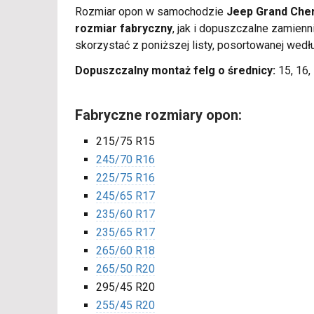
Rozmiar opon w samochodzie
Jeep Grand Che
rozmiar fabryczny
, jak i dopuszczalne zamie
skorzystać z poniższej listy, posortowanej wedł
Dopuszczalny montaż felg o średnicy:
15, 16, 
Fabryczne rozmiary opon:
215/75 R15
245/70 R16
225/75 R16
245/65 R17
235/60 R17
235/65 R17
265/60 R18
265/50 R20
295/45 R20
255/45 R20