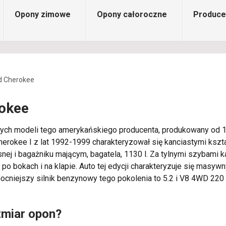
Opony zimowe
Opony całoroczne
Produce
d Cherokee
okee
szych modeli tego amerykańskiego producenta, produkowany od 1
okee I z lat 1992-1999 charakteryzował się kanciastymi kształ
snej i bagażniku mającym, bagatela, 1130 l. Za tylnymi szybami 
po bokach i na klapie. Auto tej edycji charakteryzuje się masyw
ocniejszy silnik benzynowy tego pokolenia to 5.2 i V8 4WD 220
zmiar opon?