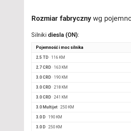
Rozmiar fabryczny
wg pojemnoś
Silniki
diesla (ON)
:
Pojemność i moc silnika
2.5 TD
·
116 KM
2.7 CRD
·
163 KM
3.0 CRD
·
190 KM
3.0 CRD
·
218 KM
3.0 CRD
·
241 KM
3.0 Multijet
·
250 KM
3.0 D
·
190 KM
3.0 D
·
250 KM