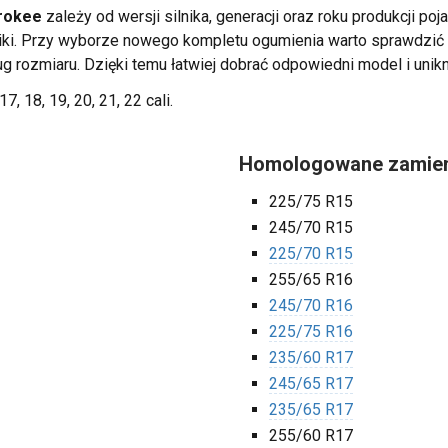
rokee
zależy od wersji silnika, generacji oraz roku produkcji po
nniki. Przy wyborze nowego kompletu ogumienia warto sprawdzi
ug rozmiaru. Dzięki temu łatwiej dobrać odpowiedni model i unik
17, 18, 19, 20, 21, 22 cali.
Homologowane zamien
225/75 R15
245/70 R15
225/70 R15
255/65 R16
245/70 R16
225/75 R16
235/60 R17
245/65 R17
235/65 R17
255/60 R17