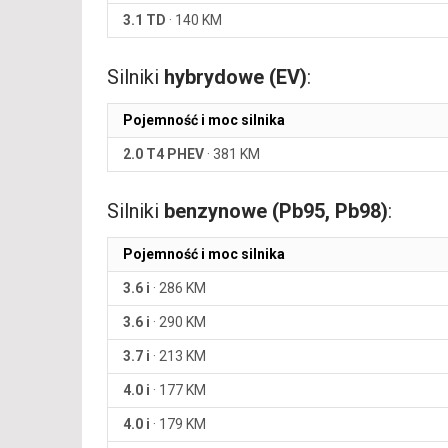
3.1 TD
·
140 KM
Silniki
hybrydowe (EV)
:
Pojemność i moc silnika
2.0 T4 PHEV
·
381 KM
Silniki
benzynowe (Pb95, Pb98)
:
Pojemność i moc silnika
3.6 i
·
286 KM
3.6 i
·
290 KM
3.7 i
·
213 KM
4.0 i
·
177 KM
4.0 i
·
179 KM