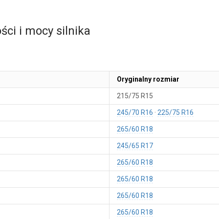
ci i mocy silnika
Oryginalny rozmiar
215/75 R15
245/70 R16
225/75 R16
265/60 R18
245/65 R17
265/60 R18
265/60 R18
265/60 R18
265/60 R18