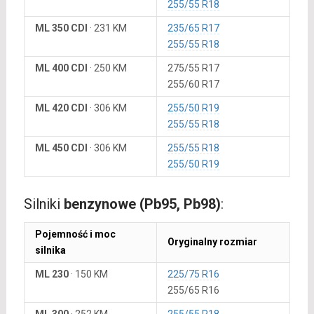
255/55 R18
ML 350 CDI
·
231 KM
235/65 R17
255/55 R18
ML 400 CDI
·
250 KM
275/55 R17
255/60 R17
ML 420 CDI
·
306 KM
255/50 R19
255/55 R18
ML 450 CDI
·
306 KM
255/55 R18
255/50 R19
Silniki
benzynowe (Pb95, Pb98)
:
Pojemność i moc
Oryginalny rozmiar
silnika
ML 230
·
150 KM
225/75 R16
255/65 R16