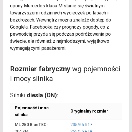
opony Mercedes klasa M stanie się świetnym
towarzyszem rodzinnych wycieczek po lasach i
bezdrożach. Wewnątrz można znaleźć dostęp do
Google’a, Facebooka czy prognozy pogody, co z
pewnością przyda się podczas podróżowania po
świecie, ale również z najmłodszymi, wyjątkowo
wymagającymi pasażerami.
Rozmiar fabryczny
wg pojemności
i mocy silnika
Silniki
diesla (ON)
:
Pojemność i moc
Oryginalny rozmiar
silnika
ML 250 BlueTEC
·
235/65 R17
204 KM
255/55 R18