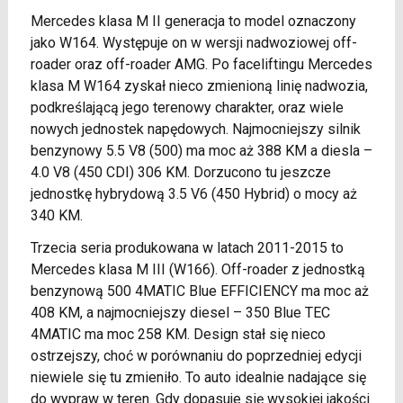
Mercedes klasa M II generacja to model oznaczony
jako W164. Występuje on w wersji nadwoziowej off-
roader oraz off-roader AMG. Po faceliftingu Mercedes
klasa M W164 zyskał nieco zmienioną linię nadwozia,
podkreślającą jego terenowy charakter, oraz wiele
nowych jednostek napędowych. Najmocniejszy silnik
benzynowy 5.5 V8 (500) ma moc aż 388 KM a diesla –
4.0 V8 (450 CDI) 306 KM. Dorzucono tu jeszcze
jednostkę hybrydową 3.5 V6 (450 Hybrid) o mocy aż
340 KM.
Trzecia seria produkowana w latach 2011-2015 to
Mercedes klasa M III (W166). Off-roader z jednostką
benzynową 500 4MATIC Blue EFFICIENCY ma moc aż
408 KM, a najmocniejszy diesel – 350 Blue TEC
4MATIC ma moc 258 KM. Design stał się nieco
ostrzejszy, choć w porównaniu do poprzedniej edycji
niewiele się tu zmieniło. To auto idealnie nadające się
do wypraw w teren. Gdy dopasuje się wysokiej jakości