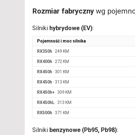
Rozmiar fabryczny
wg pojemnoś
Silniki
hybrydowe (EV)
:
Pojemność i moc silnika
RX350h
·
249 KM
RX400h
·
272 KM
RX450h
·
301 KM
RX450h
·
313 KM
RX450h+
·
309 KM
RX450hL
·
313 KM
RX500h
·
371 KM
Silniki
benzynowe (Pb95, Pb98)
: