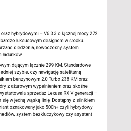
, oraz hybrydowymi – V6 3.3 o łącznej mocy 272
kże bardzo luksusowym designem w środku.
skórzane siedzenia, nowoczesny system
h ładunków.
dowym dającym łącznie 299 KM. Standardowe
niej szybie, czy nawigację satelitarną
silnikiem benzynowym 2.0 Turbo 238 KM oraz
sydry z ażurowym wypełnieniem oraz skośne
3 wystartowała sprzedaż Lexusa RX V generacji –
się w jedną wąską linię. Dostępny z silnikiem
riant oznakowany jako 500h+ czyli hybrydowy
imediów, system bezkluczykowy czy asystent