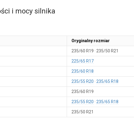
ci i mocy silnika
Oryginalny rozmiar
235/60 R19
235/50 R21
225/65 R17
235/60 R18
235/55 R20
235/65 R18
235/60 R19
235/55 R20
235/65 R18
235/50 R21