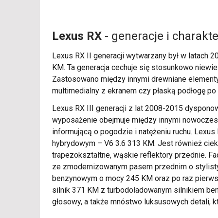
Lexus RX
- generacje i charakt
Lexus RX II generacji wytwarzany był w latach 
KM. Ta generacja cechuje się stosunkowo niewiel
Zastosowano między innymi drewniane elementy 
multimedialny z ekranem czy płaską podłogę po 
Lexus RX III generacji z lat 2008-2015 dyspo
wyposażenie obejmuje między innymi nowoczesny 
informującą o pogodzie i natężeniu ruchu. Lexu
hybrydowym – V6 3.6 313 KM. Jest również cieka
trapezokształtne, wąskie reflektory przednie. F
ze zmodernizowanym pasem przednim o stylistyce
benzynowym o mocy 245 KM oraz po raz pierwszy 
silnik 371 KM z turbodoładowanym silnikiem be
głosowy, a także mnóstwo luksusowych detali, 