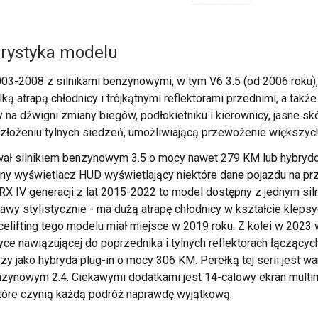
erystyka modelu
2003-2008 z silnikami benzynowymi, w tym V6 3.5 (od 2006 roku)
ką atrapą chłodnicy i trójkątnymi reflektorami przednimi, a ta
na dźwigni zmiany biegów, podłokietniku i kierownicy, jasne 
złożeniu tylnych siedzeń, umożliwiającą przewożenie większyc
nował silnikiem benzynowym 3.5 o mocy nawet 279 KM lub hybry
wyświetlacz HUD wyświetlający niektóre dane pojazdu na przed
s RX IV generacji z lat 2015-2022 to model dostępny z jednym 
wy stylistycznie - ma dużą atrapę chłodnicy w kształcie klep
acelifting tego modelu miał miejsce w 2019 roku. Z kolei w 202
 nawiązującej do poprzednika i tylnych reflektorach łączących 
jako hybryda plug-in o mocy 306 KM. Perełką tej serii jest wa
nzynowym 2.4. Ciekawymi dodatkami jest 14-calowy ekran mult
które czynią każdą podróż naprawdę wyjątkową.