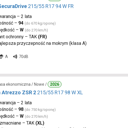
SecuraDrive
215/55 R17 94 W FR
arancja – 2 lata
ośność –
94
(do 670 kg/oponę)
rędkość –
W
(do 270 km/h)
ant ochronny – TAK
(FR)
ajlepsza przyczepność na mokrym (klasa A)
A
70dB
lasa ekonomiczna / Nowe /
2026
n Atrezzo ZSR 2
215/55 R17 98 W XL
arancja – 2 lata
ośność –
98
(do 750 kg/oponę)
rędkość –
W
(do 270 km/h)
zmacniane – TAK
(XL)