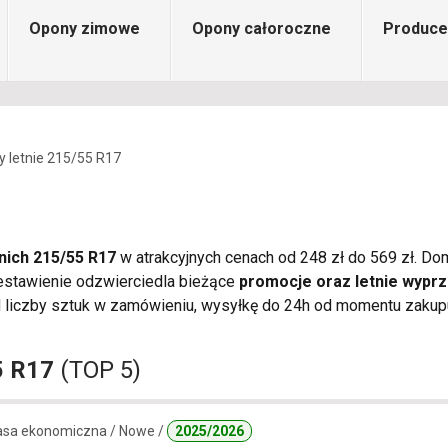
Opony zimowe
Opony całoroczne
Produce
 letnie 215/55 R17
nich 215/55 R17
w atrakcyjnych cenach od 248 zł do 569 zł. Dom
Zestawienie odzwierciedla bieżące
promocje oraz letnie wypr
iczby sztuk w zamówieniu, wysyłkę do 24h od momentu zakupu, 
5 R17
(TOP 5)
lasa ekonomiczna / Nowe /
2025/2026