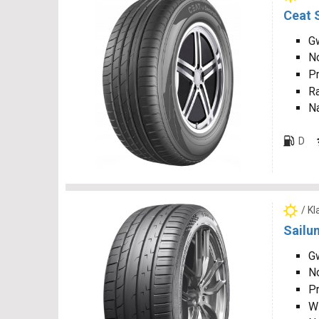
Ceat 
Gw
N
P
R
N
D
/ K
Sailu
Gw
N
P
W