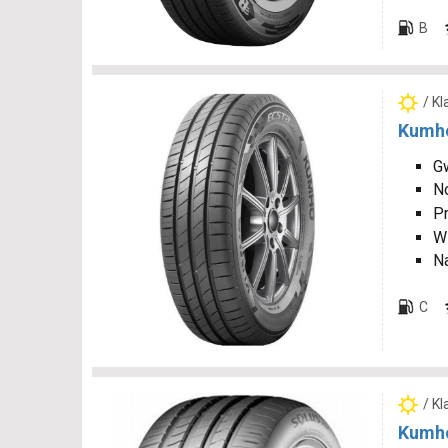
B
/ K
Kumho
Gw
N
P
W
N
C
/ K
Kumho