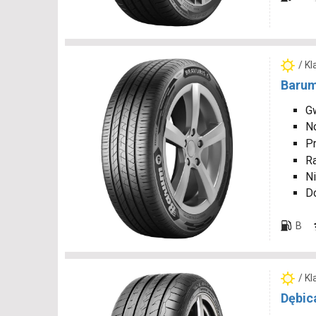
/ K
Barum
Gw
N
P
R
Ni
D
B
/ K
Dębic