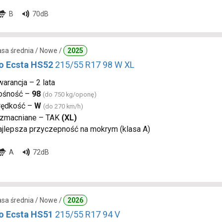
B
70dB
lasa średnia / Nowe /
2025
 Ecsta HS52
215/55 R17 98 W XL
arancja – 2 lata
ośność –
98
(do 750 kg/oponę)
rędkość –
W
(do 270 km/h)
zmacniane – TAK
(XL)
ajlepsza przyczepność na mokrym (klasa A)
A
72dB
lasa średnia / Nowe /
2026
 Ecsta HS51
215/55 R17 94 V