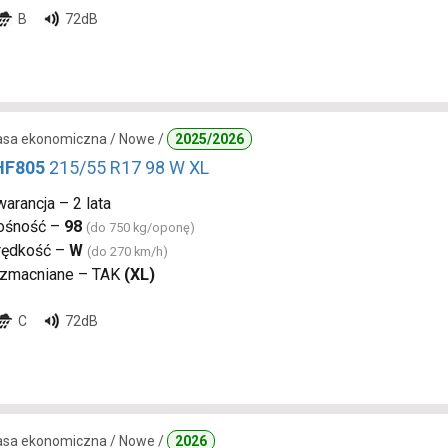
B
72dB
lasa ekonomiczna / Nowe /
2025/2026
 HF805
215/55 R17 98 W XL
arancja – 2 lata
ośność –
98
(do 750 kg/oponę)
rędkość –
W
(do 270 km/h)
zmacniane – TAK
(XL)
C
72dB
lasa ekonomiczna / Nowe /
2026