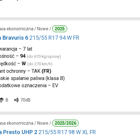
lasa ekonomiczna / Nowe /
2025
 Bravuris 6
215/55 R17 94 W FR
arancja – 7 lat
ośność –
94
(do 670 kg/oponę)
rędkość –
W
(do 270 km/h)
ant ochronny – TAK
(FR)
skie spalanie paliwa (klasa B)
odatkowe oznaczenia – EV
B
70dB
lasa ekonomiczna / Nowe /
2025/2026
a Presto UHP 2
215/55 R17 98 W XL FR