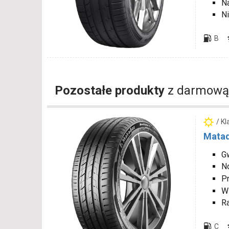
N
Ni
B
Pozostałe produkty
z darmową
/ K
Matad
Gw
N
P
W
R
C