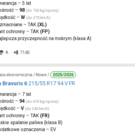
arancja – 5 lat
ośność –
98
(do 750 kg/oponę)
rędkość –
W
(do 270 km/h)
zmacniane – TAK
(XL)
ant ochronny – TAK
(FP)
ajlepsza przyczepność na mokrym (klasa A)
A
71dB
lasa ekonomiczna / Nowe /
2025/2026
 Bravuris 6
215/55 R17 94 V FR
arancja – 7 lat
ośność –
94
(do 670 kg/oponę)
rędkość –
V
(do 240 km/h)
ant ochronny – TAK
(FR)
skie spalanie paliwa (klasa B)
odatkowe oznaczenia – EV