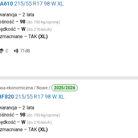
 A610
215/55 R17 98 W XL
arancja – 2 lata
ośność –
98
(do 750 kg/oponę)
rędkość –
W
(do 270 km/h)
zmacniane – TAK
(XL)
C
71dB
lasa ekonomiczna / Nowe /
2025/2026
 HF820
215/55 R17 98 W XL
arancja – 2 lata
ośność –
98
(do 750 kg/oponę)
rędkość –
W
(do 270 km/h)
zmacniane – TAK
(XL)