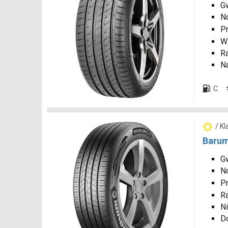
Gw
N
P
W
R
N
C
/ K
Barum
Gw
N
P
R
Ni
D