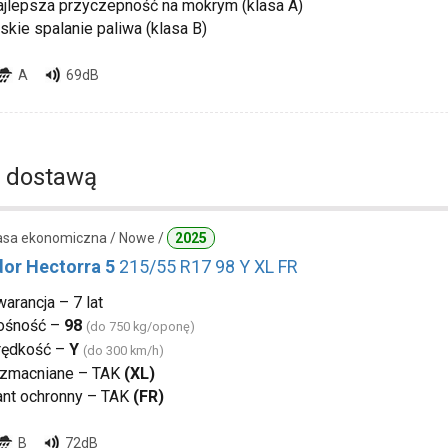
ajlepsza przyczepność na mokrym (klasa A)
skie spalanie paliwa (klasa B)
A
69dB
 dostawą
lasa ekonomiczna / Nowe /
2025
or Hectorra 5
215/55 R17 98 Y XL FR
arancja – 7 lat
ośność –
98
(do 750 kg/oponę)
rędkość –
Y
(do 300 km/h)
zmacniane – TAK
(XL)
ant ochronny – TAK
(FR)
B
72dB