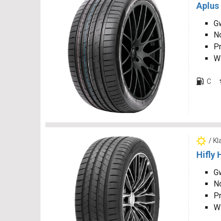
Aplus
Gw
N
P
W
C
/ K
Hifly
Gw
N
P
W