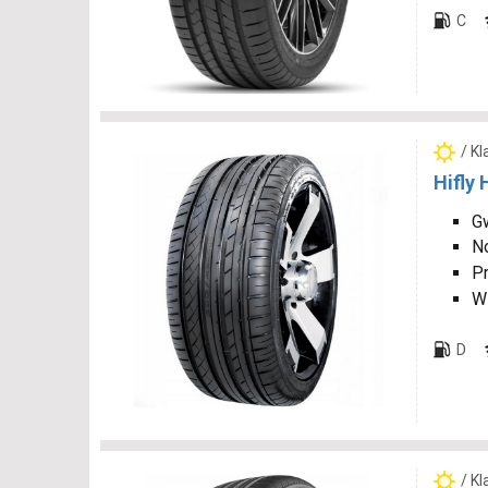
C
/ K
Hifly
Gw
N
P
W
D
/ K