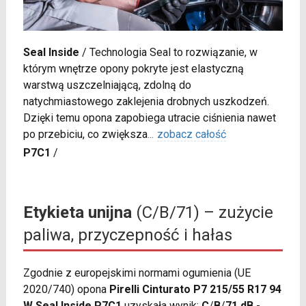
Seal Inside
/
Technologia Seal to rozwiązanie, w
którym wnętrze opony pokryte jest elastyczną
warstwą uszczelniającą, zdolną do
natychmiastowego zaklejenia drobnych uszkodzeń.
Dzięki temu opona zapobiega utracie ciśnienia nawet
po przebiciu, co zwiększa
...
zobacz całość
P7C1
/
Etykieta unijna
(C/B/71) – zużycie
paliwa, przyczepność i hałas
Zgodnie z europejskimi normami ogumienia (UE
2020/740) opona
Pirelli Cinturato P7 215/55 R17 94
W Seal Inside P7C1
uzyskała wynik:
C
/
B
/
71 dB
-