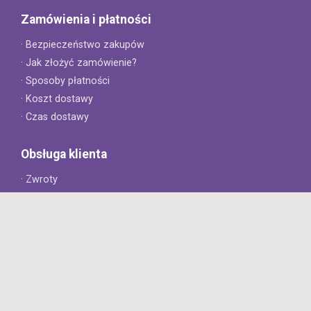
Zamówienia i płatności
· Bezpieczeństwo zakupów
· Jak złożyć zamówienie?
· Sposoby płatności
· Koszt dostawy
· Czas dostawy
Obsługa klienta
· Zwroty
· Reklamacje
· Najczęściej zadawane pytania
· Gwarancja na opony
· Kontakt
8opon.pl