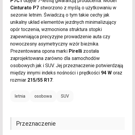
P7C1
objęte 7-letnią gwarancją producenta. Model
Cinturato P7
stworzono z myślą o użytkowaniu w
sezonie letnim. Świadczą o tym takie cechy jak
unikalny układ elementów jezdnych minimalizujący
opór toczenia, wzmocniona struktura stopki
zapewniająca precyzyjne prowadzenie auta czy
nowoczesny asymetryczny wzór bieżnika.
Prezentowana opona marki
Pirelli
została
zaprojektowana zarówno dla samochodów
osobowych jak i SUV. Jej przeznaczenie potwierdzają
między innymi indeks nośności i prędkości
94 W
oraz
rozmiar
215/55 R17
.
letnia
osobowa
SUV
Przeznaczenie