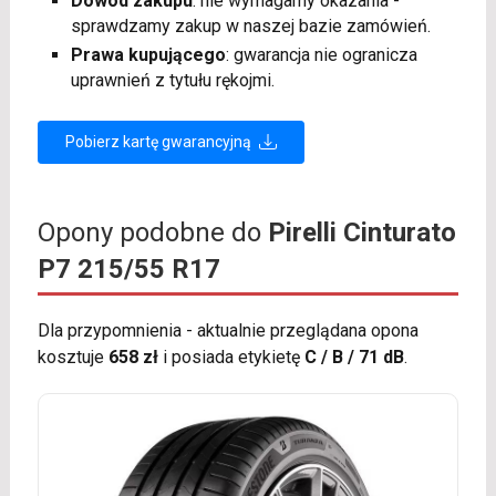
Dowód zakupu
: nie wymagamy okazania -
sprawdzamy zakup w naszej bazie zamówień.
Prawa kupującego
: gwarancja nie ogranicza
uprawnień z tytułu rękojmi.
Pobierz kartę gwarancyjną
Opony podobne do
Pirelli Cinturato
P7 215/55 R17
Dla przypomnienia - aktualnie przeglądana opona
kosztuje
658 zł
i posiada etykietę
C / B / 71 dB
.