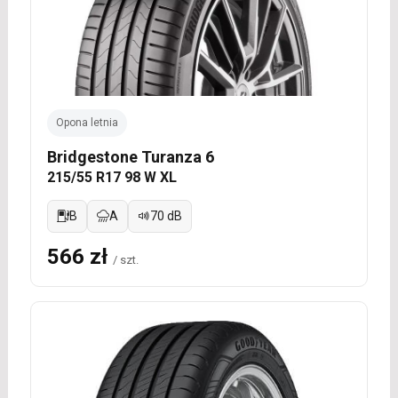
Opona letnia
Bridgestone Turanza 6
215/55 R17 98 W XL
B
A
70 dB
566 zł
/ szt.