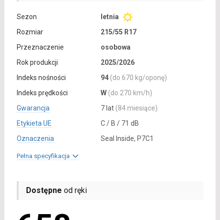
Sezon
letnia
Rozmiar
215/55 R17
Przeznaczenie
osobowa
Rok produkcji
2025/2026
Indeks nośności
94
(do 670 kg/oponę)
Indeks prędkości
W
(do 270 km/h)
Gwarancja
7 lat
(84 miesiące)
Etykieta UE
C / B / 71 dB
Oznaczenia
Seal Inside, P7C1
Pełna specyfikacja
Dostępne
od ręki