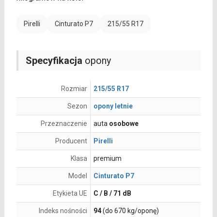
Pirelli
Cinturato P7
215/55 R17
Specyfikacja
opony
Rozmiar
215/55 R17
Sezon
opony letnie
Przeznaczenie
auta
osobowe
Producent
Pirelli
Klasa
premium
Model
Cinturato P7
Etykieta UE
C / B / 71 dB
Indeks nośności
94
(do 670 kg/oponę)