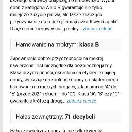
każdego kierowcy dbającego o środowisko. Wybór
opon z kategorią A lub B gwarantuje nie tylko
mniejsze zużycie paliwa, ale także znacząco
przyczynia się do redukcji emisji szkodliwych spalin.
Dzięki temu kierowcy mają realny
...
zobacz całość
Hamowanie na mokrym:
klasa B
Zapewnienie dobrej przyczepności na mokrej
nawierzchni jest niezbędne dla bezpiecznej jazdy.
Klasa przyczepności, określona na etykiecie unijnej
opony, wskazuje na zdolność opony do skutecznego
hamowania na mokrych drogach, z klasami od "A" do
"E" (przed 2021 rokiem - do "G"). Klasa "A", "B" czy "C" -
gwarantuje krótszą drogę
...
zobacz całość
Hałas zewnętrzny:
71 decybeli
Hałas zewnętrzny opony, to nie tylko kwestia