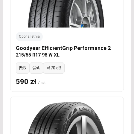
Opona letnia
Goodyear EfficientGrip Performance 2
215/55 R17 98 W XL
B
A
70 dB
590 zł
/ szt.