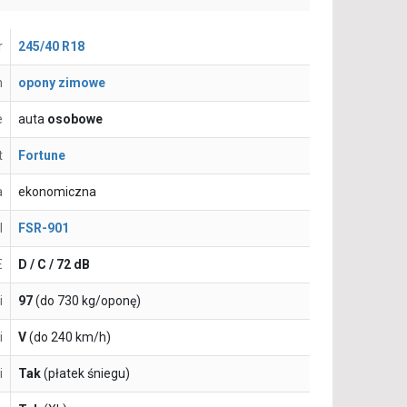
r
245/40 R18
n
opony zimowe
e
auta
osobowe
t
Fortune
a
ekonomiczna
l
FSR-901
E
D / C / 72 dB
i
97
(do 730 kg/oponę)
i
V
(do 240 km/h)
i
Tak
(płatek śniegu)