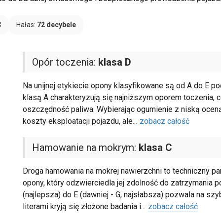
C
Hałas:
72 decybele
Opór toczenia:
klasa D
Na unijnej etykiecie opony klasyfikowane są od A do E 
klasą A charakteryzują się najniższym oporem toczenia
oszczędność paliwa. Wybierając ogumienie z niską oceną
koszty eksploatacji pojazdu, ale
...
zobacz całość
Hamowanie na mokrym:
klasa C
Droga hamowania na mokrej nawierzchni to techniczny pa
opony, który odzwierciedla jej zdolność do zatrzymania 
(najlepsza) do E (dawniej - G, najsłabsza) pozwala na sz
literami kryją się złożone badania i
...
zobacz całość