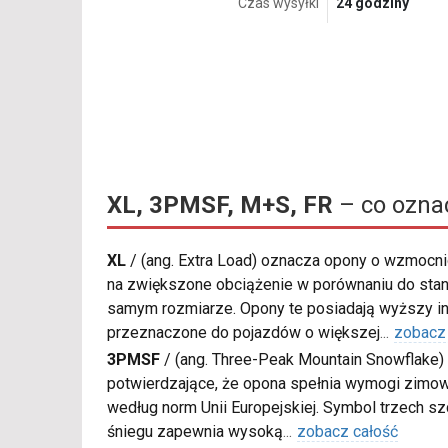
Czas wysyłki
24 godziny
XL, 3PMSF, M+S, FR
– co ozna
XL
/
(ang. Extra Load) oznacza opony o wzmocnio
na zwiększone obciążenie w porównaniu do sta
samym rozmiarze. Opony te posiadają wyższy in
przeznaczone do pojazdów o większej
...
zobacz
3PMSF
/
(ang. Three-Peak Mountain Snowflake) 
potwierdzające, że opona spełnia wymogi zimow
według norm Unii Europejskiej. Symbol trzech s
śniegu zapewnia wysoką
...
zobacz całość