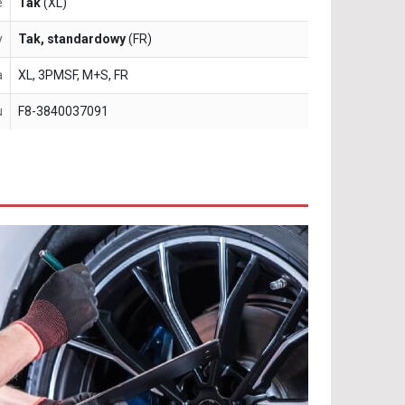
e
Tak
(XL)
y
Tak, standardowy
(FR)
a
XL, 3PMSF, M+S, FR
u
F8-3840037091