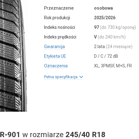
Przeznaczenie
osobowa
Rok produkcji
2025/2026
Indeks nośności
97
(do 730 kg/oponę)
Indeks prędkości
V
(do 240 km/h)
Gwarancja
2 lata
(24 miesiące)
Etykieta UE
D / C / 72 dB
Oznaczenia
XL, 3PMSF, M+S, FR
Pełna specyfikacja
R-901
w rozmiarze
245/40 R18