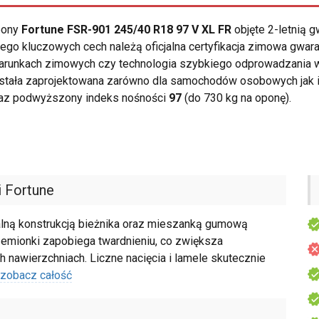
opony
Fortune FSR-901 245/40 R18 97 V XL FR
objęte 2-letnią 
ego kluczowych cech należą oficjalna certyfikacja zimowa gw
warunkach zimowych czy technologia szybkiego odprowadzania 
tała zaprojektowana zarówno dla samochodów osobowych jak i 
raz podwyższony indeks nośności
97
(do 730 kg na oponę).
 Fortune
alną konstrukcją bieżnika oraz mieszanką gumową
zemionki zapobiega twardnieniu, co zwiększa
h nawierzchniach. Liczne nacięcia i lamele skutecznie
zobacz całość