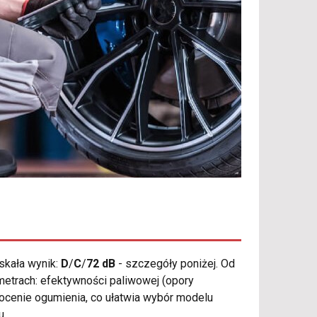
skała wynik:
D
/
C
/
72 dB
- szczegóły poniżej. Od
ametrach: efektywności paliwowej (opory
ocenie ogumienia, co ułatwia wybór modelu
u.