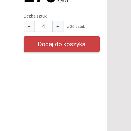
zł/szt.
Liczba sztuk:
−
+
z 26 sztuk