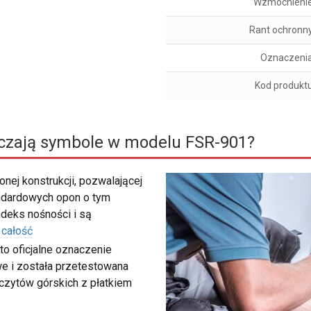
Wzmocnieni
Rant ochronn
Oznaczeni
Kod produkt
czają symbole w modelu FSR-901?
nej konstrukcji, pozwalającej
ndardowych opon o tym
deks nośności i są
 całość
to oficjalne oznaczenie
e i została przetestowana
zczytów górskich z płatkiem