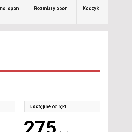
nci opon
Rozmiary opon
Koszyk
Dostępne
od ręki
275