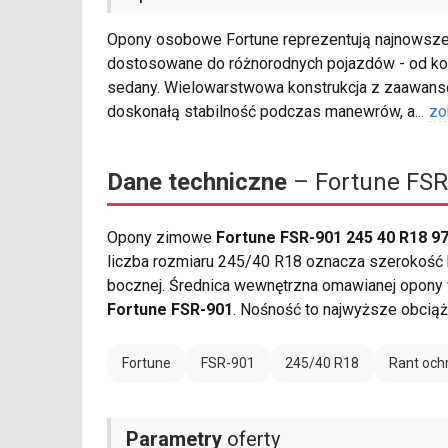
Opony osobowe Fortune reprezentują najnowsze os
dostosowane do różnorodnych pojazdów - od ko
sedany. Wielowarstwowa konstrukcja z zaawan
doskonałą stabilność podczas manewrów, a
...
zo
Dane techniczne
– Fortune FSR
Opony zimowe
Fortune FSR-901 245 40 R18 9
liczba rozmiaru 245/40 R18 oznacza szerokość b
bocznej. Średnica wewnętrzna omawianej opony w
Fortune FSR-901
. Nośność to najwyższe obciąż
Fortune
FSR-901
245/40 R18
Rant och
Parametry
oferty