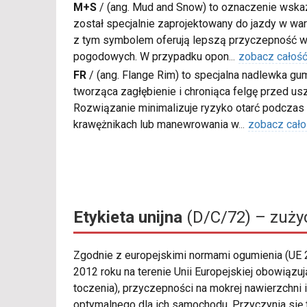
M+S
/
(ang. Mud and Snow) to oznaczenie wskaz
został specjalnie zaprojektowany do jazdy w war
z tym symbolem oferują lepszą przyczepność w
pogodowych. W przypadku opon
...
zobacz całoś
FR
/
(ang. Flange Rim) to specjalna nadlewka gu
tworząca zagłębienie i chroniąca felgę przed u
Rozwiązanie minimalizuje ryzyko otarć podczas
krawężnikach lub manewrowania w
...
zobacz cało
Etykieta unijna
(D/C/72) – zużyc
Zgodnie z europejskimi normami ogumienia (UE
2012 roku na terenie Unii Europejskiej obowiązu
toczenia), przyczepności na mokrej nawierzchn
optymalnego dla ich samochodu. Przyczynia się