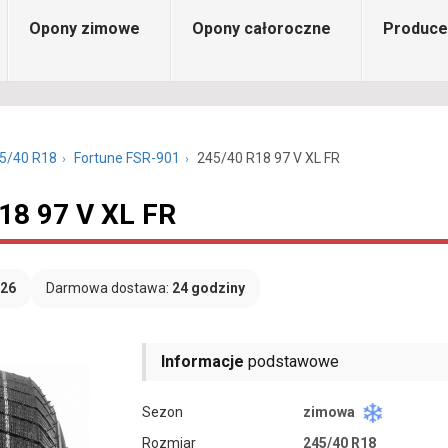
Opony zimowe
Opony całoroczne
Produce
5/40 R18
Fortune FSR-901
245/40 R18 97 V XL FR
18 97 V XL FR
026
Darmowa dostawa:
24 godziny
Informacje
podstawowe
Sezon
zimowa
Rozmiar
245/40 R18