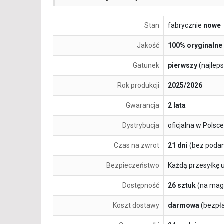
Stan
fabrycznie
nowe
Jakość
100% oryginalne
Gatunek
pierwszy
(najlep
Rok produkcji
2025/2026
Gwarancja
2 lata
Dystrybucja
oficjalna w Polsce
Czas na zwrot
21 dni
(bez podan
Bezpieczeństwo
Każdą przesyłkę 
Dostępność
26 sztuk
(na mag
Koszt dostawy
darmowa
(bezpł