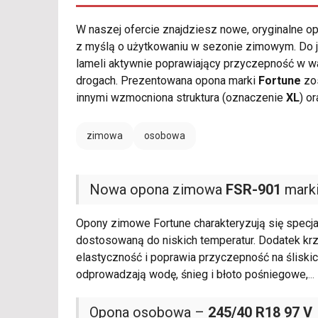
W naszej ofercie znajdziesz nowe, oryginalne 
z myślą o użytkowaniu w sezonie zimowym. Do j
lameli aktywnie poprawiający przyczepność w 
drogach. Prezentowana opona marki
Fortune
zos
innymi wzmocniona struktura (oznaczenie
XL
) o
zimowa
osobowa
Nowa opona zimowa
FSR-901
marki
Opony zimowe Fortune charakteryzują się specj
dostosowaną do niskich temperatur. Dodatek kr
elastyczność i poprawia przyczepność na śliskic
odprowadzają wodę, śnieg i błoto pośniegowe,
...
Opona osobowa –
245/40 R18 97 V