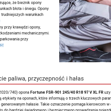
ujące, że bieżnik opony
unkach błota i śniegu. Opony
 trudniejszych warunkach
ć
my przy krawędzi opony,
szkodzeniami mechanicznymi.
 parkowania przy
ść
ie paliwa, przyczepność i hałas
 2020/740) opona
Fortune FSR-901 245/40 R18 97 V XL FR
uzy
ją etykiety na oponach, które informują o trzech kluczowych par
i i generowanym hałasie. Takie oznaczenie pomaga kierowcom w 
 to do bardziej świadomego i bezpiecznego prowadzenia pojazd