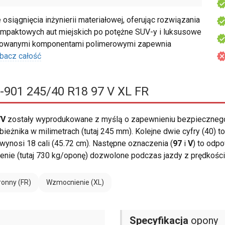
iągnięcia inżynierii materiałowej, oferując rozwiązania
mpaktowych aut miejskich po potężne SUV-y i luksusowe
sowanymi komponentami polimerowymi zapewnia
bacz całość
-901 245/40 R18 97 V XL FR
7V
zostały wyprodukowane z myślą o zapewnieniu bezpieczneg
ieżnika w milimetrach (tutaj 245 mm). Kolejne dwie cyfry (40) 
ynosi 18 cali (45.72 cm). Następne oznaczenia (
97
i
V
) to odp
enie (tutaj 730 kg/oponę) dozwolone podczas jazdy z prędkośc
ronny (FR)
Wzmocnienie (XL)
Specyfikacja
opony