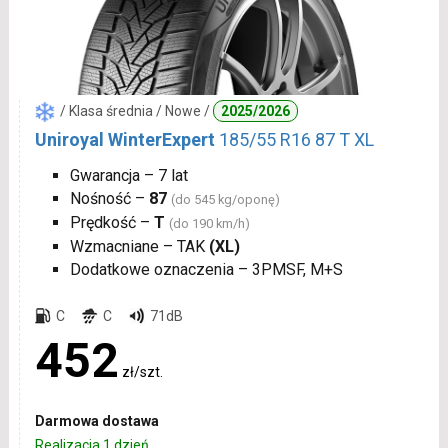
/ Klasa średnia / Nowe /
2025/2026
Uniroyal WinterExpert
185/55 R16 87 T XL
Gwarancja – 7 lat
Nośność –
87
(do 545 kg/oponę)
Prędkość –
T
(do 190 km/h)
Wzmacniane – TAK
(XL)
Dodatkowe oznaczenia – 3PMSF, M+S
C
C
71dB
452
zł/szt.
Darmowa dostawa
Realizacja 1 dzień