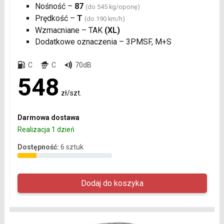
Nośność –
87
(do 545 kg/oponę)
Prędkość –
T
(do 190 km/h)
Wzmacniane – TAK
(XL)
Dodatkowe oznaczenia – 3PMSF, M+S
C
C
70dB
548
zł/szt.
Darmowa dostawa
Realizacja 1 dzień
Dostępność:
6 sztuk