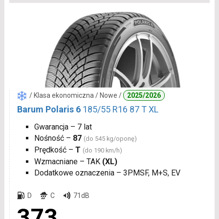
/ Klasa ekonomiczna / Nowe /
2025/2026
Barum Polaris 6
185/55 R16 87 T XL
Gwarancja – 7 lat
Nośność –
87
(do 545 kg/oponę)
Prędkość –
T
(do 190 km/h)
Wzmacniane – TAK
(XL)
Dodatkowe oznaczenia – 3PMSF, M+S, EV
D
C
71dB
373