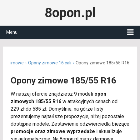
8opon.pl
Menu
ony zimowe
Opony zimowe 16 cali
Opony zimowe 185/55 R16
Opony zimowe 185/55 R16
W naszej ofercie znajdziesz 9 modeli
opon
zimowych 185/55 R16
w atrakcyjnych cenach od
229 zł do 585 zł. Domyślnie, na górze listy
prezentujemy najtańsze propozycje, niżej pozostałe
dostępne modele. Zestawienie odzwierciedla bieżące
promocje oraz zimowe wyprzedaże
i aktualizuje
się automatycznie. Na 8opon.pl masz darmową