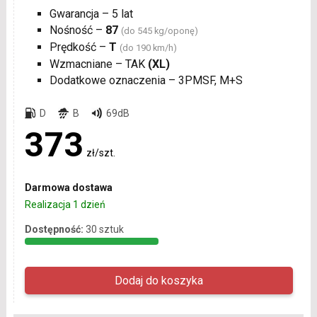
Gwarancja – 5 lat
Nośność –
87
(do 545 kg/oponę)
Prędkość –
T
(do 190 km/h)
Wzmacniane – TAK
(XL)
Dodatkowe oznaczenia – 3PMSF, M+S
D
B
69dB
373
zł/szt.
Darmowa dostawa
Realizacja 1 dzień
Dostępność:
30 sztuk