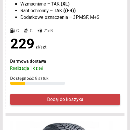
Wzmacniane – TAK
(XL)
Rant ochronny – TAK
((FR))
Dodatkowe oznaczenia – 3PMSF, M+S
C
C
71dB
229
zł/szt.
Darmowa dostawa
Realizacja 1 dzień
Dostępność:
8 sztuk