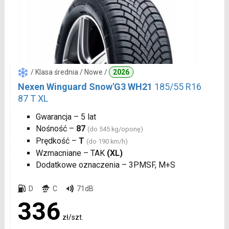
/ Klasa średnia / Nowe /
2026
Nexen Winguard Snow'G3 WH21
185/55 R16
87 T XL
Gwarancja – 5 lat
Nośność –
87
(do 545 kg/oponę)
Prędkość –
T
(do 190 km/h)
Wzmacniane – TAK
(XL)
Dodatkowe oznaczenia – 3PMSF, M+S
D
C
71dB
336
zł/szt.