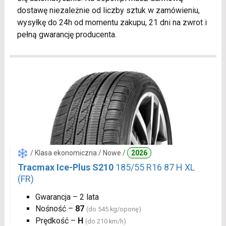
dostawę niezależnie od liczby sztuk w zamówieniu,
wysyłkę do 24h od momentu zakupu, 21 dni na zwrot i
pełną gwarancję producenta.
/ Klasa ekonomiczna / Nowe /
2026
Tracmax Ice-Plus S210
185/55 R16 87 H XL
(FR)
Gwarancja – 2 lata
Nośność –
87
(do 545 kg/oponę)
Prędkość –
H
(do 210 km/h)