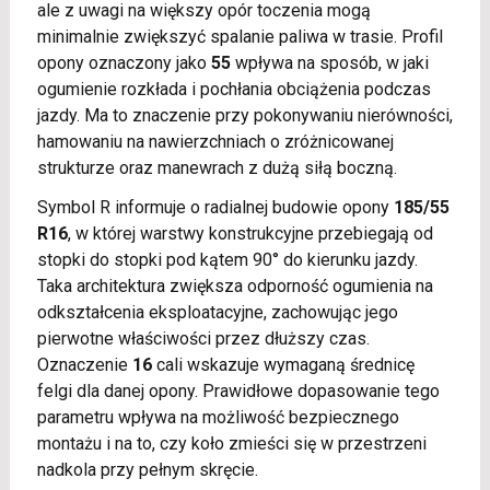
ale z uwagi na większy opór toczenia mogą
minimalnie zwiększyć spalanie paliwa w trasie. Profil
opony oznaczony jako
55
wpływa na sposób, w jaki
ogumienie rozkłada i pochłania obciążenia podczas
jazdy. Ma to znaczenie przy pokonywaniu nierówności,
hamowaniu na nawierzchniach o zróżnicowanej
strukturze oraz manewrach z dużą siłą boczną.
Symbol R informuje o radialnej budowie opony
185/55
R16
, w której warstwy konstrukcyjne przebiegają od
stopki do stopki pod kątem 90° do kierunku jazdy.
Taka architektura zwiększa odporność ogumienia na
odkształcenia eksploatacyjne, zachowując jego
pierwotne właściwości przez dłuższy czas.
Oznaczenie
16
cali wskazuje wymaganą średnicę
felgi dla danej opony. Prawidłowe dopasowanie tego
parametru wpływa na możliwość bezpiecznego
montażu i na to, czy koło zmieści się w przestrzeni
nadkola przy pełnym skręcie.