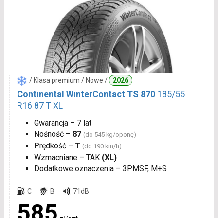
/ Klasa premium / Nowe /
2026
Continental WinterContact TS 870
185/55
R16 87 T XL
Gwarancja – 7 lat
Nośność –
87
(do 545 kg/oponę)
Prędkość –
T
(do 190 km/h)
Wzmacniane – TAK
(XL)
Dodatkowe oznaczenia – 3PMSF, M+S
C
B
71dB
585