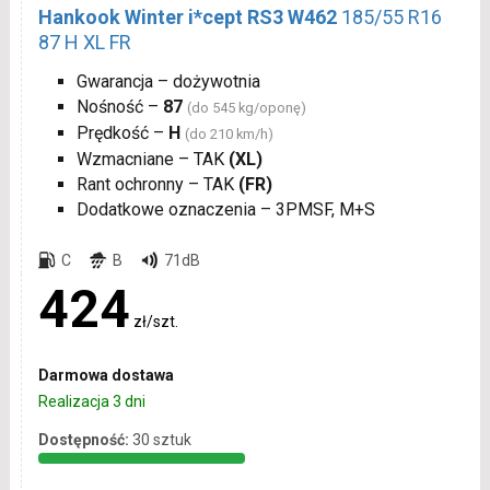
Hankook Winter i*cept RS3 W462
185/55 R16
87 H XL FR
Gwarancja – dożywotnia
Nośność –
87
(do 545 kg/oponę)
Prędkość –
H
(do 210 km/h)
Wzmacniane – TAK
(XL)
Rant ochronny – TAK
(FR)
Dodatkowe oznaczenia – 3PMSF, M+S
C
B
71dB
424
zł/szt.
Darmowa dostawa
Realizacja 3 dni
Dostępność:
30 sztuk