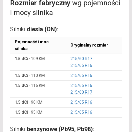
Rozmiar fabryczny
wg pojemności
i mocy silnika
Silniki
diesla (ON)
:
Pojemność i moc
Oryginalny rozmiar
silnika
1.5 dCi
·
109 KM
215/60 R17
215/65 R16
1.5 dCi
·
110 KM
215/65 R16
1.5 dCi
·
116 KM
215/65 R16
215/60 R17
1.5 dCi
·
90 KM
215/65 R16
1.5 dCi
·
95 KM
215/65 R16
Silniki
benzynowe (Pb95, Pb98)
: