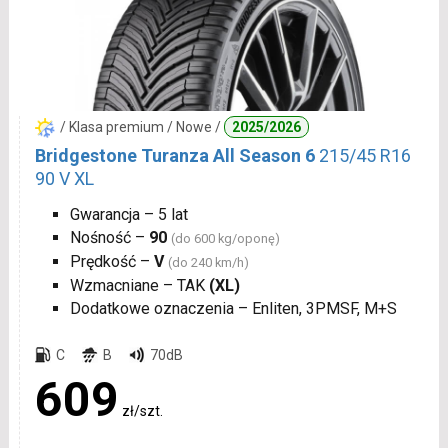
/ Klasa premium / Nowe /
2025/2026
Bridgestone Turanza All Season 6
215/45 R16
90 V XL
Gwarancja – 5 lat
Nośność –
90
(do 600 kg/oponę)
Prędkość –
V
(do 240 km/h)
Wzmacniane – TAK
(XL)
Dodatkowe oznaczenia – Enliten, 3PMSF, M+S
C
B
70dB
609
zł/szt.