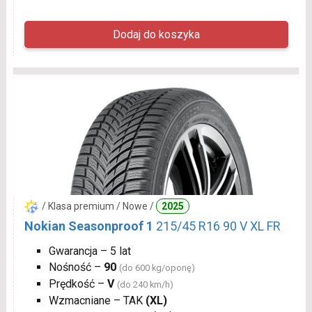
/ Klasa premium / Nowe /
2025
Nokian Seasonproof 1
215/45 R16 90 V XL FR
Gwarancja – 5 lat
Nośność –
90
(do 600 kg/oponę)
Prędkość –
V
(do 240 km/h)
Wzmacniane – TAK
(XL)