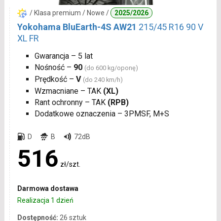
/ Klasa premium / Nowe /
2025/2026
Yokohama BluEarth-4S AW21
215/45 R16 90 V
XL FR
Gwarancja – 5 lat
Nośność –
90
(do 600 kg/oponę)
Prędkość –
V
(do 240 km/h)
Wzmacniane – TAK
(XL)
Rant ochronny – TAK
(RPB)
Dodatkowe oznaczenia – 3PMSF, M+S
D
B
72dB
516
zł/szt.
Darmowa dostawa
Realizacja 1 dzień
Dostępność:
26 sztuk