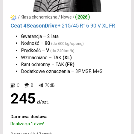
/ Klasa ekonomiczna / Nowe /
2026
Ceat 4SeasonDrive+
215/45 R16 90 V XL FR
Gwarancja – 2 lata
Nośność –
90
(do 600 kg/oponę)
Prędkość –
V
(do 240 km/h)
Wzmacniane – TAK
(XL)
Rant ochronny – TAK
(FR)
Dodatkowe oznaczenia – 3PMSF, M+S
C
B
70dB
245
zł/szt.
Darmowa dostawa
Realizacja 1 dzień