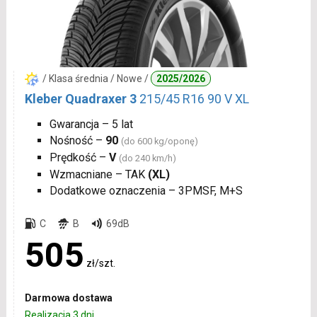
/ Klasa średnia / Nowe /
2025/2026
Kleber Quadraxer 3
215/45 R16 90 V XL
Gwarancja – 5 lat
Nośność –
90
(do 600 kg/oponę)
Prędkość –
V
(do 240 km/h)
Wzmacniane – TAK
(XL)
Dodatkowe oznaczenia – 3PMSF, M+S
C
B
69dB
505
zł/szt.
Darmowa dostawa
Realizacja 3 dni