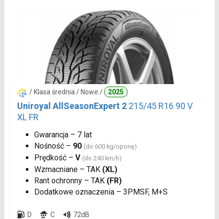
/ Klasa średnia / Nowe /
2025
Uniroyal AllSeasonExpert 2
215/45 R16 90 V
XL FR
Gwarancja – 7 lat
Nośność –
90
(do 600 kg/oponę)
Prędkość –
V
(do 240 km/h)
Wzmacniane – TAK
(XL)
Rant ochronny – TAK
(FR)
Dodatkowe oznaczenia – 3PMSF, M+S
D
C
72dB