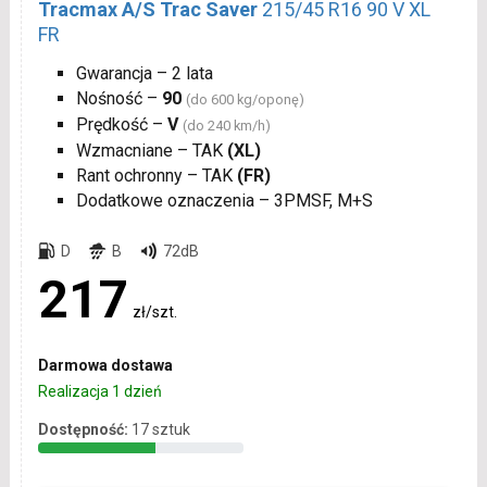
Tracmax A/S Trac Saver
215/45 R16 90 V XL
FR
Gwarancja – 2 lata
Nośność –
90
(do 600 kg/oponę)
Prędkość –
V
(do 240 km/h)
Wzmacniane – TAK
(XL)
Rant ochronny – TAK
(FR)
Dodatkowe oznaczenia – 3PMSF, M+S
D
B
72dB
217
zł/szt.
Darmowa dostawa
Realizacja 1 dzień
Dostępność:
17 sztuk