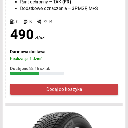
Rant ochronny – TAK
(FR)
Dodatkowe oznaczenia – 3PMSF, M+S
C
B
72dB
490
zł/szt.
Darmowa dostawa
Realizacja 1 dzień
Dostępność:
16 sztuk