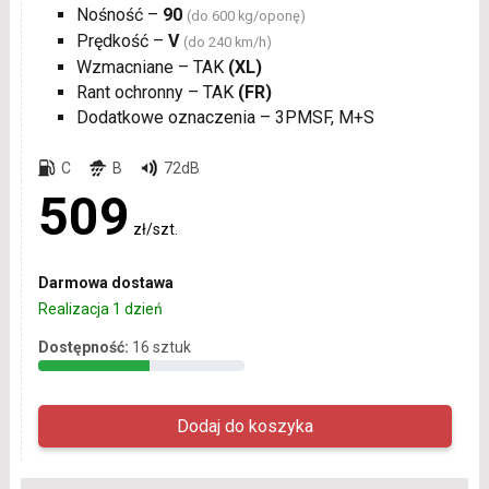
Nośność –
90
(do 600 kg/oponę)
Prędkość –
V
(do 240 km/h)
Wzmacniane – TAK
(XL)
Rant ochronny – TAK
(FR)
Dodatkowe oznaczenia – 3PMSF, M+S
C
B
72dB
509
zł/szt.
Darmowa dostawa
Realizacja 1 dzień
Dostępność:
16 sztuk