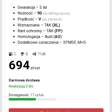
Gwarancja – 5 lat
Nośność –
90
(do 600 kg/oponę)
Prędkość –
V
(do 240 km/h)
Wzmacniane – TAK
(XL)
Rant ochronny – TAK
(FP)
Homologacja – Audi (
AO
)
Dodatkowe oznaczenia – 3PMSF, M+S
C
B
71dB
694
zł/szt.
Darmowa dostawa
Realizacja 3 dni
Dostępność:
17 sztuk