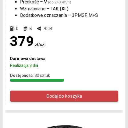
Prędkość –
V
(do 240 km/h)
Wzmacniane – TAK
(XL)
Dodatkowe oznaczenia – 3PMSF, M+S
D
B
70dB
379
zł/szt.
Darmowa dostawa
Realizacja 3 dni
Dostępność:
30 sztuk