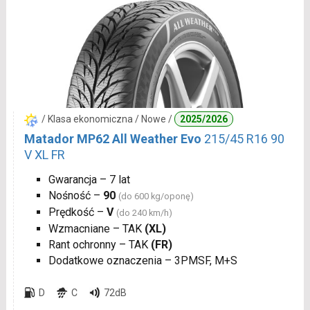
/ Klasa ekonomiczna / Nowe /
2025/2026
Matador MP62 All Weather Evo
215/45 R16 90
V XL FR
Gwarancja – 7 lat
Nośność –
90
(do 600 kg/oponę)
Prędkość –
V
(do 240 km/h)
Wzmacniane – TAK
(XL)
Rant ochronny – TAK
(FR)
Dodatkowe oznaczenia – 3PMSF, M+S
D
C
72dB