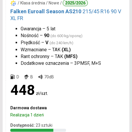
/ Klasa średnia / Nowe /
2025/2026
Falken Euroall Season AS210
215/45 R16 90 V
XL FR
Gwarancja – 5 lat
Nośność –
90
(do 600 kg/oponę)
Prędkość –
V
(do 240 km/h)
Wzmacniane – TAK
(XL)
Rant ochronny – TAK
(MFS)
Dodatkowe oznaczenia – 3PMSF, M+S
D
B
70dB
448
zł/szt.
Darmowa dostawa
Realizacja 1 dzień
Dostępność:
23 sztuki