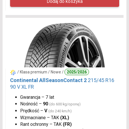
/ Klasa premium / Nowe /
2025/2026
Continental AllSeasonContact 2
215/45 R16
90 V XL FR
Gwarancja – 7 lat
Nośność –
90
(do 600 kg/oponę)
Prędkość –
V
(do 240 km/h)
Wzmacniane – TAK
(XL)
Rant ochronny – TAK
(FR)