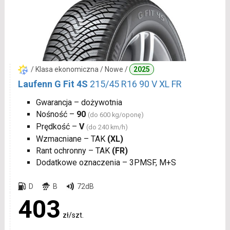
/ Klasa ekonomiczna / Nowe /
2025
Laufenn G Fit 4S
215/45 R16 90 V XL FR
Gwarancja – dożywotnia
Nośność –
90
(do 600 kg/oponę)
Prędkość –
V
(do 240 km/h)
Wzmacniane – TAK
(XL)
Rant ochronny – TAK
(FR)
Dodatkowe oznaczenia – 3PMSF, M+S
D
B
72dB
403
zł/szt.