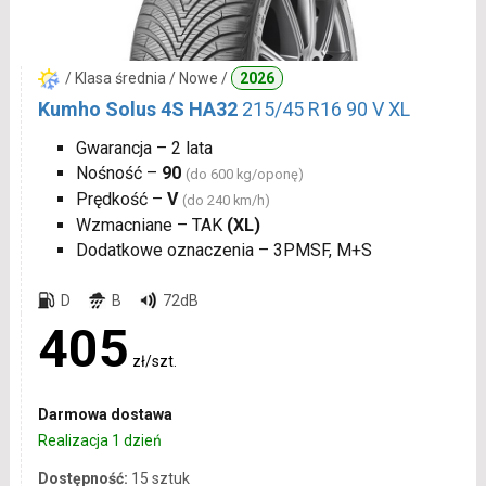
/ Klasa średnia / Nowe /
2026
Kumho Solus 4S HA32
215/45 R16 90 V XL
Gwarancja – 2 lata
Nośność –
90
(do 600 kg/oponę)
Prędkość –
V
(do 240 km/h)
Wzmacniane – TAK
(XL)
Dodatkowe oznaczenia – 3PMSF, M+S
D
B
72dB
405
zł/szt.
Darmowa dostawa
Realizacja 1 dzień
Dostępność:
15 sztuk