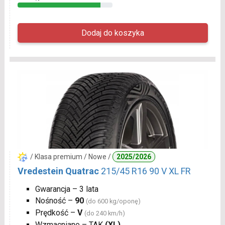
/ Klasa premium / Nowe /
2025/2026
Vredestein Quatrac
215/45 R16 90 V XL FR
Gwarancja – 3 lata
Nośność –
90
(do 600 kg/oponę)
Prędkość –
V
(do 240 km/h)
Wzmacniane – TAK
(XL)