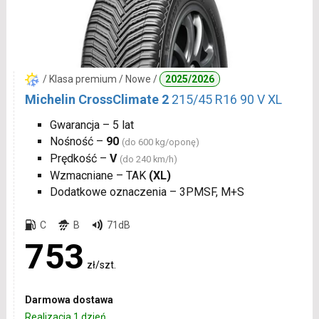
/ Klasa premium / Nowe /
2025/2026
Michelin CrossClimate 2
215/45 R16 90 V XL
Gwarancja – 5 lat
Nośność –
90
(do 600 kg/oponę)
Prędkość –
V
(do 240 km/h)
Wzmacniane – TAK
(XL)
Dodatkowe oznaczenia – 3PMSF, M+S
C
B
71dB
753
zł/szt.
Darmowa dostawa
Realizacja 1 dzień