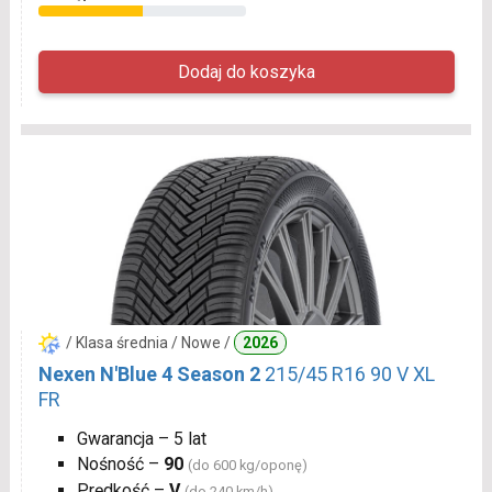
/ Klasa średnia / Nowe /
2026
Nexen N'Blue 4 Season 2
215/45 R16 90 V XL
FR
Gwarancja – 5 lat
Nośność –
90
(do 600 kg/oponę)
Prędkość –
V
(do 240 km/h)