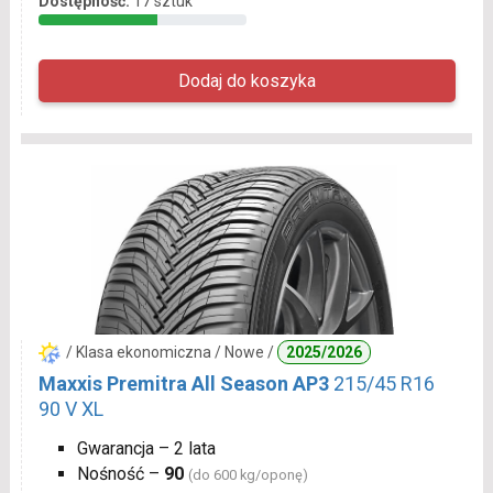
Dostępność:
17 sztuk
/ Klasa ekonomiczna / Nowe /
2025/2026
Maxxis Premitra All Season AP3
215/45 R16
90 V XL
Gwarancja – 2 lata
Nośność –
90
(do 600 kg/oponę)