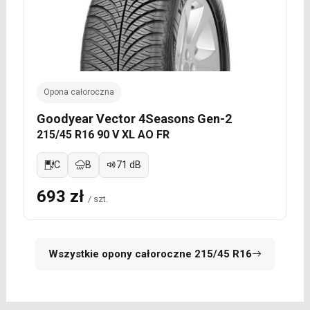
Opona całoroczna
Goodyear Vector 4Seasons Gen-2
215/45 R16 90 V XL AO FR
C
B
71 dB
693 zł
/ szt.
Wszystkie opony całoroczne 215/45 R16