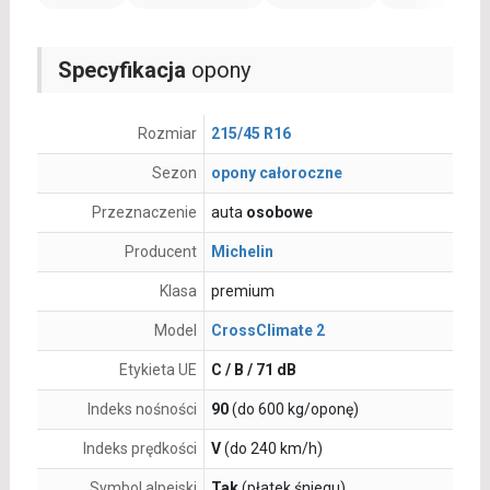
Specyfikacja
opony
Rozmiar
215/45 R16
Sezon
opony całoroczne
Przeznaczenie
auta
osobowe
Producent
Michelin
Klasa
premium
Model
CrossClimate 2
Etykieta UE
C / B / 71 dB
Indeks nośności
90
(do 600 kg/oponę)
Indeks prędkości
V
(do 240 km/h)
Symbol alpejski
Tak
(płatek śniegu)