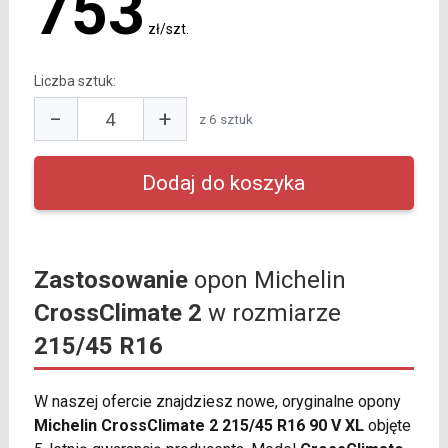
753
zł/szt.
Liczba sztuk:
−
+
z 6 sztuk
Zastosowanie
opon Michelin
CrossClimate 2
w rozmiarze
215/45 R16
W naszej ofercie znajdziesz nowe, oryginalne opony
Michelin CrossClimate 2 215/45 R16 90 V XL
objęte