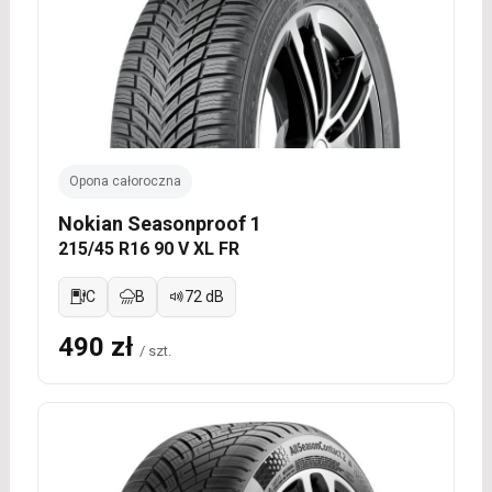
Opona całoroczna
Nokian Seasonproof 1
215/45 R16 90 V XL FR
C
B
72 dB
490 zł
/ szt.