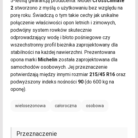
5-letnią gwarancją producenta. Model
CrossClimate
2
stworzono z myślą o użytkowaniu bez względu na
porę roku. Świadczą o tym takie cechy jak unikalne
połączenie właściwości opon letnich i zimowych,
podwójny system rowków skutecznie
odprowadzający wodę i błoto pośniegowe czy
wszechstronny profil bieżnika zaprojektowany dla
stabilności na każdej nawierzchni. Prezentowana
opona marki
Michelin
została zaprojektowana dla
samochodów osobowych. Jej przeznaczenie
potwierdzają między innymi rozmiar
215/45 R16
oraz
podwyższony indeks nośności
90
(do 600 kg na
oponę).
wielosezonowa
całoroczna
osobowa
Przeznaczenie