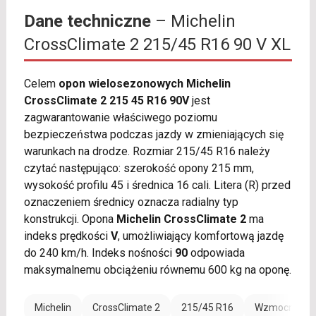
Dane techniczne
– Michelin
CrossClimate 2 215/45 R16 90 V XL
Celem
opon wielosezonowych Michelin
CrossClimate 2 215 45 R16 90V
jest
zagwarantowanie właściwego poziomu
bezpieczeństwa podczas jazdy w zmieniających się
warunkach na drodze. Rozmiar 215/45 R16 należy
czytać następująco: szerokość opony 215 mm,
wysokość profilu 45 i średnica 16 cali. Litera (R) przed
oznaczeniem średnicy oznacza radialny typ
konstrukcji. Opona
Michelin CrossClimate 2
ma
indeks prędkości
V
, umożliwiający komfortową jazdę
do 240 km/h. Indeks nośności
90
odpowiada
maksymalnemu obciążeniu równemu 600 kg na oponę.
Michelin
CrossClimate 2
215/45 R16
Wzmocnienie 