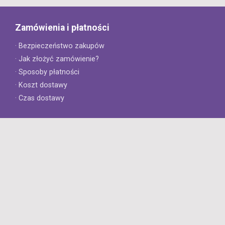
Zamówienia i płatności
· Bezpieczeństwo zakupów
· Jak złożyć zamówienie?
· Sposoby płatności
· Koszt dostawy
· Czas dostawy
Obsługa klienta
· Zwroty
· Reklamacje
· Najczęściej zadawane pytania
· Gwarancja na opony
· Kontakt
8opon.pl