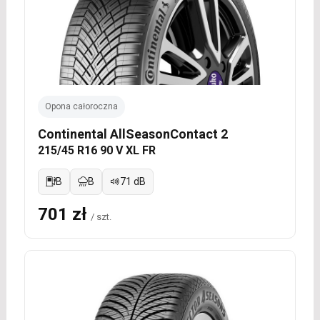
Opona całoroczna
Continental AllSeasonContact 2
215/45 R16 90 V XL FR
B
B
71 dB
701 zł
/ szt.