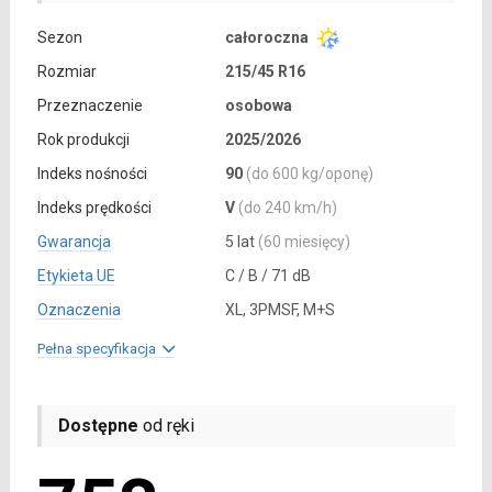
Sezon
całoroczna
Rozmiar
215/45 R16
Przeznaczenie
osobowa
Rok produkcji
2025/2026
Indeks nośności
90
(do 600 kg/oponę)
Indeks prędkości
V
(do 240 km/h)
Gwarancja
5 lat
(60 miesięcy)
Etykieta UE
C / B / 71 dB
Oznaczenia
XL, 3PMSF, M+S
Pełna specyfikacja
Dostępne
od ręki