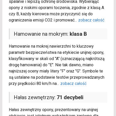
spalanie i lepszą ochronę środowiska. Wybierając
opony z niskimi oporami toczenia, zgodnie z klasą A
czy B, każdy kierowca może przyczynić się do
ograniczenia emisji CO2 i promować
...
zobacz całość
Hamowanie na mokrym:
klasa B
Hamowanie na mokrej nawierzchni to kluczowy
parametr bezpieczeństwa na etykiecie unijnej opony,
klasyfikowany w skali od "A" (oznaczającą najkrótszą
drogę hamowania) do "E". Nie tak dawno, miano
najniższej oceny miały litery "F" oraz "G". Symbole te
są ustalane na podstawie testów przeprowadzanych
przy prędkości 80 km/h na
...
zobacz całość
Hałas zewnętrzny:
71 decybeli
Hałas zewnętrzny opony, prezentowany na unijnej
etykiecie, jest istotnym wskaźnikiem zarówno dla