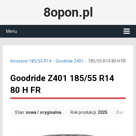
8opon.pl
Menu
ny całoroczne 185/55 R14
Goodride Z401
185/55 R14 80 H FR
Goodride Z401 185/55 R14
80 H FR
Stan:
nowa / oryginalna
Rok produkcji:
2025
Darmowa 