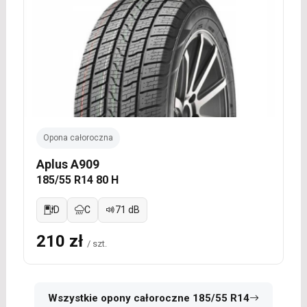
Opona całoroczna
Aplus A909
185/55 R14 80 H
D
C
71 dB
210 zł
/ szt.
Wszystkie opony całoroczne 185/55 R14