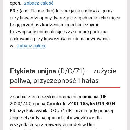
opon
...
zobacz całość
FR
/
(ang. Flange Rim) to specjalna nadlewka gumy
przy krawędzi opony, tworząca zagłębienie i chroniąca
felgę przed uszkodzeniami mechanicznymi.
Rozwiązanie minimalizuje ryzyko otarć podczas
parkowania przy krawężnikach lub manewrowania
w
...
zobacz całość
Etykieta unijna
(D/C/71) – zużycie
paliwa, przyczepność i hałas
Zgodnie z europejskimi normami ogumienia (UE
2020/740) opona
Goodride Z401 185/55 R14 80 H
FR
uzyskała wynik:
D
/
C
/
71 dB
- szczegóły poniżej.
Unijne etykiety na oponach, obowiązkowe dla
wszystkich sprzedawanych modeli w Unii