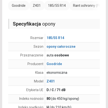
Goodride
Z401
185/55 R14
Rant ochronny (FR)
Specyfikacja
opony
Rozmiar
185/55 R14
Sezon
opony całoroczne
Przeznaczenie
auta
osobowe
Producent
Goodride
Klasa
ekonomiczna
Model
Z401
Etykieta UE
D / C / 71 dB
Indeks nośności
80
(do 450 kg/oponę)
Indeks prędkości
H
(do 210 km/h)