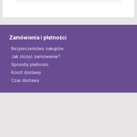
Zamówienia i płatności
· Bezpieczeństwo zakupów
· Jak złożyć zamówienie?
· Sposoby płatności
· Koszt dostawy
· Czas dostawy
Obsługa klienta
· Zwroty
· Reklamacje
· Najczęściej zadawane pytania
· Gwarancja na opony