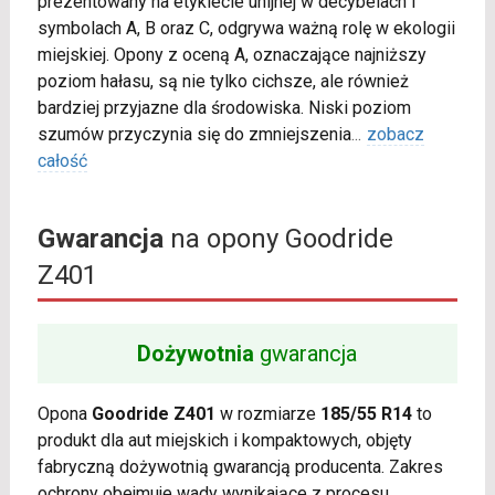
prezentowany na etykiecie unijnej w decybelach i
symbolach A, B oraz C, odgrywa ważną rolę w ekologii
miejskiej. Opony z oceną A, oznaczające najniższy
poziom hałasu, są nie tylko cichsze, ale również
bardziej przyjazne dla środowiska. Niski poziom
szumów przyczynia się do zmniejszenia
...
zobacz
całość
Gwarancja
na opony Goodride
Z401
Dożywotnia
gwarancja
Opona
Goodride Z401
w rozmiarze
185/55 R14
to
produkt dla aut miejskich i kompaktowych, objęty
fabryczną dożywotnią gwarancją producenta. Zakres
ochrony obejmuje wady wynikające z procesu