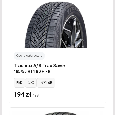
Opona całoroczna
Tracmax A/S Trac Saver
185/55 R14 80 H FR
D
C
71 dB
194 zł
/ szt.