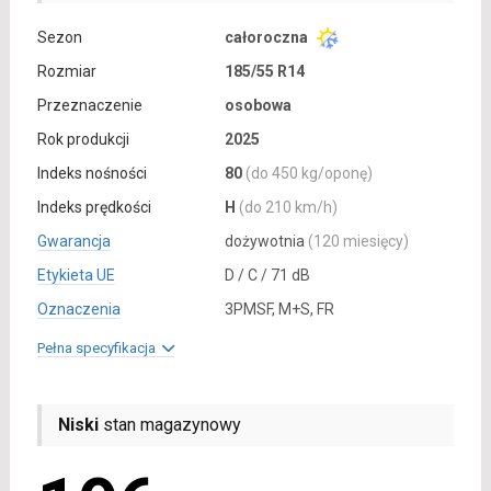
Sezon
całoroczna
Rozmiar
185/55 R14
Przeznaczenie
osobowa
Rok produkcji
2025
Indeks nośności
80
(do 450 kg/oponę)
Indeks prędkości
H
(do 210 km/h)
Gwarancja
dożywotnia
(120 miesięcy)
Etykieta UE
D / C / 71 dB
Oznaczenia
3PMSF, M+S, FR
Pełna specyfikacja
Niski
stan magazynowy