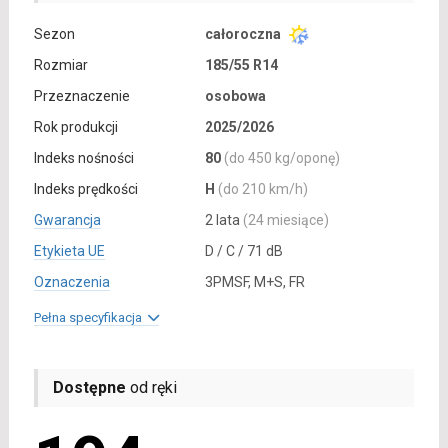
Sezon
całoroczna
Rozmiar
185/55 R14
Przeznaczenie
osobowa
Rok produkcji
2025/2026
Indeks nośności
80
(do 450 kg/oponę)
Indeks prędkości
H
(do 210 km/h)
Gwarancja
2 lata
(24 miesiące)
Etykieta UE
D / C / 71 dB
Oznaczenia
3PMSF, M+S, FR
Pełna specyfikacja
Dostępne
od ręki