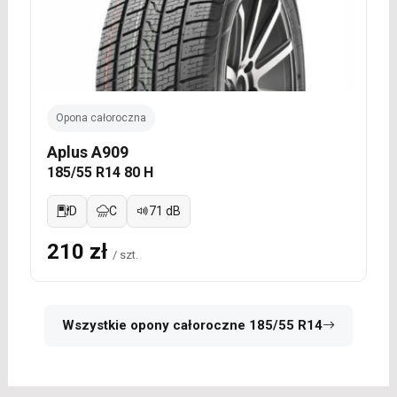
Opona całoroczna
Aplus A909
185/55 R14 80 H
D
C
71 dB
210 zł
/ szt.
Wszystkie opony całoroczne 185/55 R14