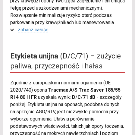
przy krawędzi opony, tworząca zagłębienie i chroniąca
felgę przed uszkodzeniami mechanicznymi.
Rozwiązanie minimalizuje ryzyko otarć podczas
parkowania przy krawężnikach lub manewrowania
w
...
zobacz całość
Etykieta unijna
(D/C/71) – zużycie
paliwa, przyczepność i hałas
Zgodnie z europejskimi normami ogumienia (UE
2020/740) opona
Tracmax A/S Trac Saver 185/55
R14 80 H FR
uzyskała wynik:
D
/
C
/
71 dB
- szczegóły
poniżej. Etykieta unijna na oponach, podobna do tych
na sprzęcie AGD/RTV, jest niezwykle pomocna przy
wyborze ogumienia. Ułatwia porównanie
podstawowych właściwości, takich jak opory toczenia,
przyczepność na mokrych nawierzchniach i poziom