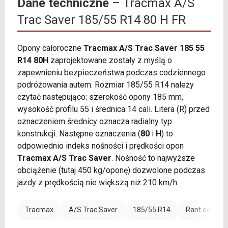
Dane techniczne
– Tracmax A/S
Trac Saver 185/55 R14 80 H FR
Opony całoroczne
Tracmax A/S Trac Saver 185 55
R14 80H
zaprojektowane zostały z myślą o
zapewnieniu bezpieczeństwa podczas codziennego
podróżowania autem. Rozmiar 185/55 R14 należy
czytać następująco: szerokość opony 185 mm,
wysokość profilu 55 i średnica 14 cali. Litera (R) przed
oznaczeniem średnicy oznacza radialny typ
konstrukcji. Następne oznaczenia (
80
i
H
) to
odpowiednio indeks nośności i prędkości opon
Tracmax A/S Trac Saver
. Nośność to najwyższe
obciążenie (tutaj 450 kg/oponę) dozwolone podczas
jazdy z prędkością nie większą niż 210 km/h.
Tracmax
A/S Trac Saver
185/55 R14
Rant ochronn