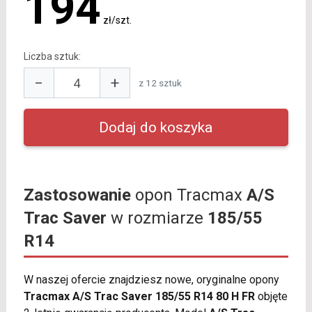
194
zł/szt.
Liczba sztuk:
−
+
z 12 sztuk
Zastosowanie
opon Tracmax
A/S
Trac Saver
w rozmiarze
185/55
R14
W naszej ofercie znajdziesz nowe, oryginalne opony
Tracmax A/S Trac Saver 185/55 R14 80 H FR
objęte