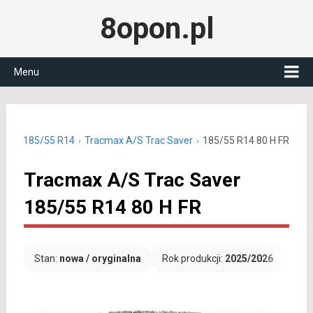
8opon.pl
Menu
oczne 185/55 R14
Tracmax A/S Trac Saver
185/55 R14 80 H FR
Tracmax A/S Trac Saver
185/55 R14 80 H FR
Stan:
nowa / oryginalna
Rok produkcji:
2025/2026
Dar