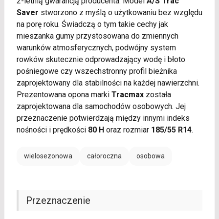
2-letnią gwarancją producenta. Model
A/S Trac
Saver
stworzono z myślą o użytkowaniu bez względu
na porę roku. Świadczą o tym takie cechy jak
mieszanka gumy przystosowana do zmiennych
warunków atmosferycznych, podwójny system
rowków skutecznie odprowadzający wodę i błoto
pośniegowe czy wszechstronny profil bieżnika
zaprojektowany dla stabilności na każdej nawierzchni.
Prezentowana opona marki
Tracmax
została
zaprojektowana dla samochodów osobowych. Jej
przeznaczenie potwierdzają między innymi indeks
nośności i prędkości
80 H
oraz rozmiar
185/55 R14
.
wielosezonowa
całoroczna
osobowa
Przeznaczenie