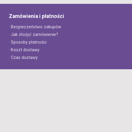
Zamówienia i płatności
· Bezpieczeństwo zakupów
· Jak złożyć zamówienie?
· Sposoby płatności
· Koszt dostawy
· Czas dostawy
Obsługa klienta
· Zwroty
· Reklamacje
· Najczęściej zadawane pytania
· Gwarancja na opony
· Kontakt
8opon.pl