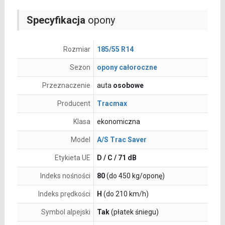
Specyfikacja
opony
Rozmiar
185/55 R14
Sezon
opony całoroczne
Przeznaczenie
auta
osobowe
Producent
Tracmax
Klasa
ekonomiczna
Model
A/S Trac Saver
Etykieta UE
D / C / 71 dB
Indeks nośności
80
(do 450 kg/oponę)
Indeks prędkości
H
(do 210 km/h)
Symbol alpejski
Tak
(płatek śniegu)