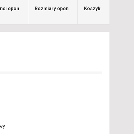
nci opon
Rozmiary opon
Koszyk
owy