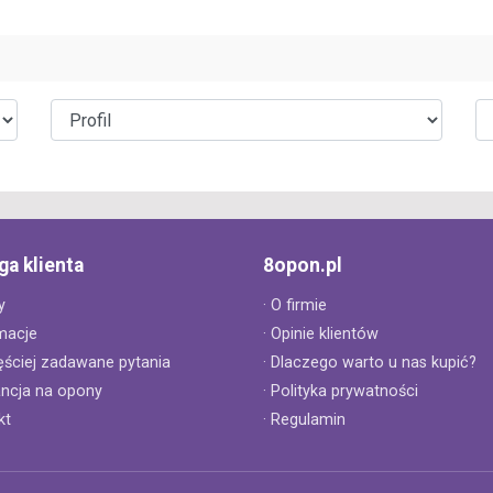
ga klienta
8opon.pl
y
· O firmie
macje
· Opinie klientów
ęściej zadawane pytania
· Dlaczego warto u nas kupić?
ancja na opony
· Polityka prywatności
kt
· Regulamin