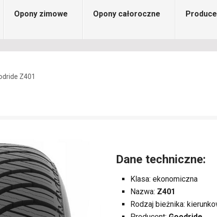
Opony zimowe
Opony całoroczne
Produce
odride Z401
Dane techniczne:
Klasa: ekonomiczna
Nazwa:
Z401
Rodzaj bieżnika: kierunk
Producent:
Goodride