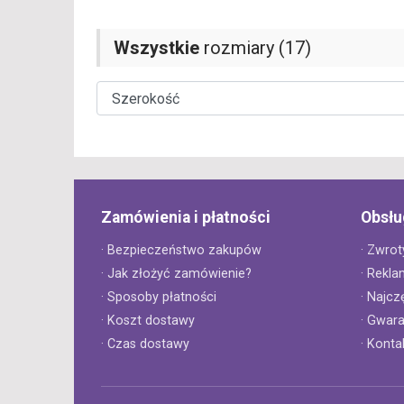
Wszystkie
rozmiary (17)
Zamówienia i płatności
Obsłu
· Bezpieczeństwo zakupów
· Zwrot
· Jak złożyć zamówienie?
· Rekla
· Sposoby płatności
· Najcz
· Koszt dostawy
· Gwar
· Czas dostawy
· Konta