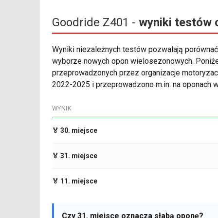
Goodride Z401 -
wyniki testów
Wyniki niezależnych testów pozwalają porównać
wyborze nowych opon wielosezonowych. Poniżej
przeprowadzonych przez organizacje motoryzacyj
2022-2025 i przeprowadzono m.in. na oponach 
WYNIK
🏅 30. miejsce
🏅 31. miejsce
🏅 11. miejsce
Czy 31. miejsce oznacza słabą oponę?