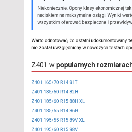
Niekoniecznie. Opony klasy ekonomicznej tak
naciskiem na maksymalne osiągi. Wyniki wa
wszystkim oferować bezpieczne i przewidywa
Warto odnotować, że ostatni udokumentowany
t
nie został uwzględniony w nowszych testach o
Z401 w
popularnych rozmiarac
Z401 165/70 R14 81T
Z401 185/60 R14 82H
Z401 185/60 R15 88H XL
Z401 185/65 R14 86H
Z401 195/55 R15 89V XL
Z401 195/60 R15 88V