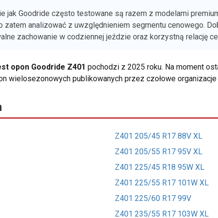
ie jak Goodride często testowane są razem z modelami premium,
rto zatem analizować z uwzględnieniem segmentu cenowego. D
lne zachowanie w codziennej jeździe oraz korzystną relację c
est opon Goodride Z401
pochodzi z 2025 roku. Na moment ostat
pon wielosezonowych publikowanych przez czołowe organizacje 
h
Z401 205/45 R17 88V XL
Z401 205/55 R17 95V XL
Z401 225/45 R18 95W XL
Z401 225/55 R17 101W XL
Z401 225/60 R17 99V
Z401 235/55 R17 103W XL