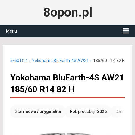
8opon.pl
Menu
ne 185/60 R14
Yokohama BluEarth-4S AW21
185/60 R14 82 H
Yokohama BluEarth-4S AW21
185/60 R14 82 H
Stan:
nowa / oryginalna
Rok produkcji:
2026
Darmowa 