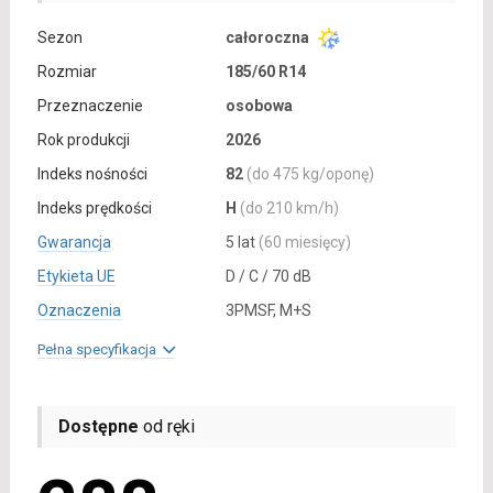
Sezon
całoroczna
Rozmiar
185/60 R14
Przeznaczenie
osobowa
Rok produkcji
2026
Indeks nośności
82
(do 475 kg/oponę)
Indeks prędkości
H
(do 210 km/h)
Gwarancja
5 lat
(60 miesięcy)
Etykieta UE
D / C / 70 dB
Oznaczenia
3PMSF, M+S
Pełna specyfikacja
Dostępne
od ręki