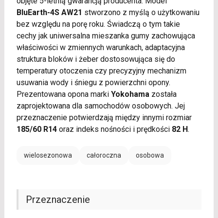
objęte 5-letnią gwarancją producenta. Model
BluEarth-4S AW21
stworzono z myślą o użytkowaniu
bez względu na porę roku. Świadczą o tym takie
cechy jak uniwersalna mieszanka gumy zachowująca
właściwości w zmiennych warunkach, adaptacyjna
struktura bloków i żeber dostosowująca się do
temperatury otoczenia czy precyzyjny mechanizm
usuwania wody i śniegu z powierzchni opony.
Prezentowana opona marki
Yokohama
została
zaprojektowana dla samochodów osobowych. Jej
przeznaczenie potwierdzają między innymi rozmiar
185/60 R14
oraz indeks nośności i prędkości
82 H
.
wielosezonowa
całoroczna
osobowa
Przeznaczenie