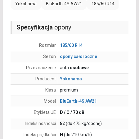
Yokohama
BluEarth-4S AW21
185/60 R14
Specyfikacja
opony
Rozmiar
185/60 R14
Sezon
opony całoroczne
Przeznaczenie
auta
osobowe
Producent
Yokohama
Klasa
premium
Model
BluEarth-4S AW21
Etykieta UE
D / C / 70 dB
Indeks nośności
82
(do 475 kg/oponę)
Indeks prędkości
H
(do 210 km/h)