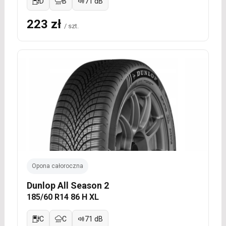
D
B
71 dB
223 zł
/ szt.
Opona całoroczna
Dunlop All Season 2
185/60 R14 86 H XL
C
C
71 dB