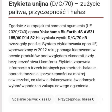
Etykieta unijna
(D/C/70) – zużycie
paliwa, przyczepność i hałas
Zgodnie z europejskimi normami ogumienia (UE
2020/740) opona
Yokohama BluEarth-4S AW21
185/60 R14 82 H
uzyskała wynik:
D
/
C
/
70 dB
-
szczegóły poniżej. System etykietowania opon UE,
wprowadzony w 2012 roku, pomaga kierowcom w
ocenie produktów pod względem ekonomii jazdy,
bezpieczeństwa i komfortu. Etykieta zapewnia
informacje o trzech istotnych parametrach: hałasie,
oporach toczenia i przyczepności na mokrej
nawierzchni, co ułatwia dokonywanie świadomych
wyborów podczas zakupu nowego ogumienia.
Spalanie paliwa:
klasa D
Przyczepność:
klasa C
Hałas