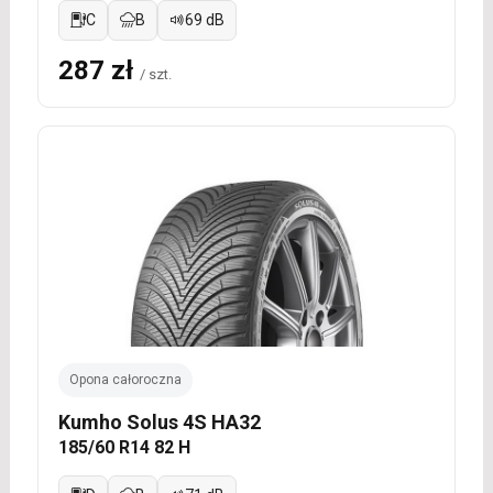
C
B
69 dB
287 zł
/ szt.
Opona całoroczna
Kumho Solus 4S HA32
185/60 R14 82 H