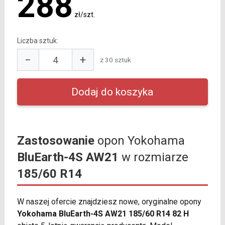
288
zł/szt.
Liczba sztuk:
−
+
z 30 sztuk
Zastosowanie
opon Yokohama
BluEarth-4S AW21
w rozmiarze
185/60 R14
W naszej ofercie znajdziesz nowe, oryginalne opony
Yokohama BluEarth-4S AW21 185/60 R14 82 H