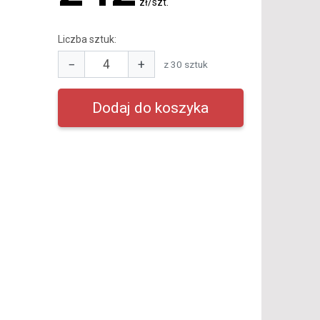
zł/szt.
Liczba sztuk:
−
+
z 30 sztuk