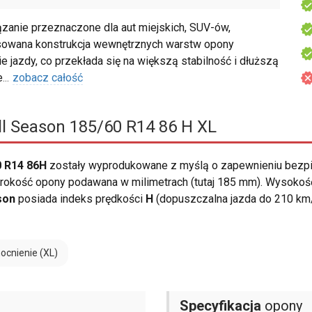
anie przeznaczone dla aut miejskich, SUV-ów,
owana konstrukcja wewnętrznych warstw opony
 jazdy, co przekłada się na większą stabilność i dłuższą
e
...
zobacz całość
l Season 185/60 R14 86 H XL
0 R14 86H
zostały wyprodukowane z myślą o zapewnieniu bezp
okość opony podawana w milimetrach (tutaj 185 mm). Wysokość 
son
posiada indeks prędkości
H
(dopuszczalna jazda do 210 km
cnienie (XL)
Specyfikacja
opony