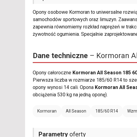
Opony osobowe Kormoran to uniwersalne rozwiąz
samochodów sportowych oraz limuzyn. Zaawans
zapewnia równomierny rozkład naprężeń w trakcie
żywotność ogumienia. Specjalnie zaprojektowan
Dane techniczne
– Kormoran Al
Opony całoroczne
Kormoran All Season 185 6
Pierwsza liczba w rozmiarze 185/60 R14 to szer
opony wynosi 14 cali. Opona
Kormoran All Sea
obciążenia 530 kg na jedną oponę).
Kormoran
All Season
185/60 R14
Wzmo
Parametry
oferty