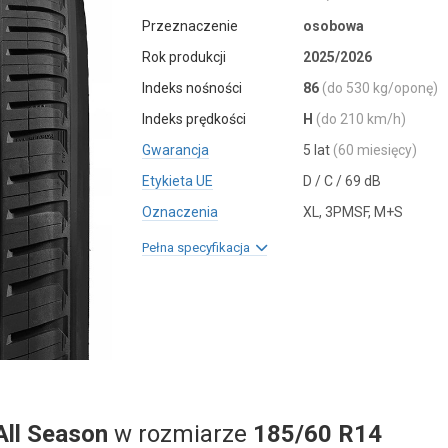
Przeznaczenie
osobowa
Rok produkcji
2025/2026
Indeks nośności
86
(do 530 kg/oponę)
Indeks prędkości
H
(do 210 km/h)
Gwarancja
5 lat
(60 miesięcy)
Etykieta UE
D / C / 69 dB
Oznaczenia
XL, 3PMSF, M+S
Pełna specyfikacja
All Season
w rozmiarze
185/60 R14