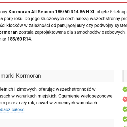
opony
Kormoran All Season 185/60 R14 86 H XL
objęte 5-letnią
 porę roku. Do jego kluczowych cech należą wszechstronny profi
ności klocków w zależności od panującej aury czy podwójny sy
ormoran
została zaprojektowana dla samochodów osobowych. J
miar
185/60 R14
.
marki Kormoran
letnich i zimowych, oferując wszechstronność w
tansach w warunkach miejskich. Ogumienie wielosezonowe
wem przez cały rok, nawet w zmiennych warunkach
obacz całość