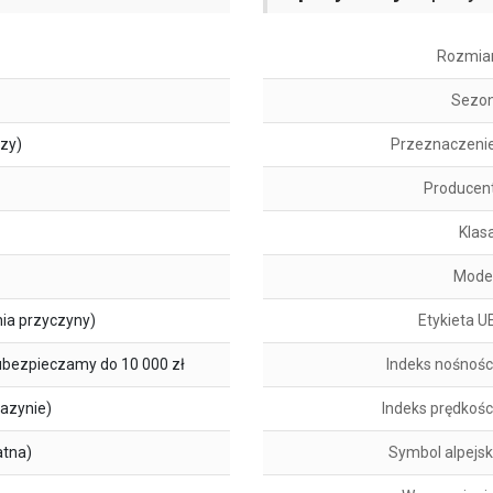
Rozmia
Sezo
szy)
Przeznaczeni
Producen
Klas
Mode
ia przyczyny)
Etykieta U
ubezpieczamy do 10 000 zł
Indeks nośnośc
azynie)
Indeks prędkośc
atna)
Symbol alpejsk