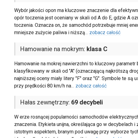
Wybór jakości opon ma kluczowe znaczenie dla efektywno
opór toczenia jest oceniany w skali od A do E, gdzie A 
toczenia. Oznacza on, że samochód potrzebuje mniej ener
mniejsze zużycie paliwa i niższą
...
zobacz całość
Hamowanie na mokrym:
klasa C
Hamowanie na mokrej nawierzchni to kluczowy parametr b
klasyfikowany w skali od "A" (oznaczającą najkrótszą dro
najniższej oceny miały litery "F" oraz "G". Symbole te s
przy prędkości 80 km/h na
...
zobacz całość
Hałas zewnętrzny:
69 decybeli
W erze rosnącej popularności samochodów elektrycznych
znaczenia. Etykieta unijna, określająca go w decybelach i
istotnym aspektem, branym pod uwagę przy wyborze tych 