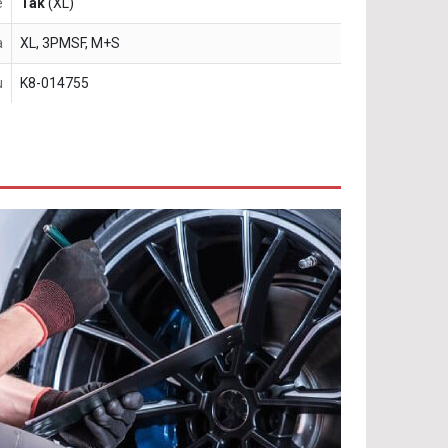
e
Tak
(XL)
a
XL, 3PMSF, M+S
u
K8-014755