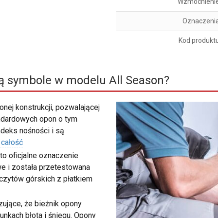
Wzmocnieni
Oznaczeni
Kod produkt
ą symbole w modelu All Season?
nej konstrukcji, pozwalającej
ndardowych opon o tym
deks nośności i są
 całość
to oficjalne oznaczenie
e i została przetestowana
zczytów górskich z płatkiem
ujące, że bieżnik opony
unkach błota i śniegu. Opony