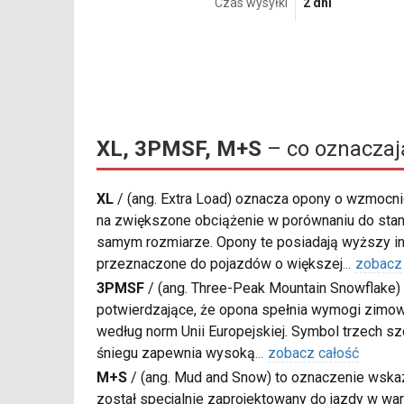
Czas wysyłki
2 dni
XL, 3PMSF, M+S
– co oznaczaj
XL
/
(ang. Extra Load) oznacza opony o wzmocnio
na zwiększone obciążenie w porównaniu do sta
samym rozmiarze. Opony te posiadają wyższy in
przeznaczone do pojazdów o większej
...
zobacz
3PMSF
/
(ang. Three-Peak Mountain Snowflake) 
potwierdzające, że opona spełnia wymogi zimow
według norm Unii Europejskiej. Symbol trzech s
śniegu zapewnia wysoką
...
zobacz całość
M+S
/
(ang. Mud and Snow) to oznaczenie wskaz
został specjalnie zaprojektowany do jazdy w war