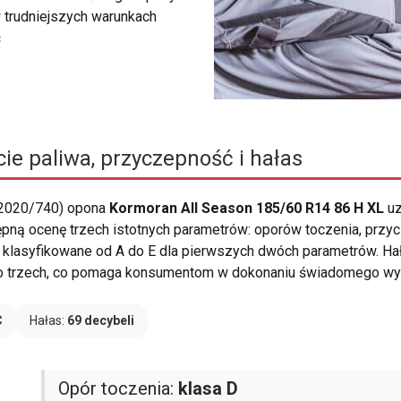
 trudniejszych warunkach
ć
ie paliwa, przyczepność i hałas
 2020/740) opona
Kormoran All Season 185/60 R14 86 H XL
uz
pną ocenę trzech istotnych parametrów: oporów toczenia, przyc
lasyfikowane od A do E dla pierwszych dwóch parametrów. Hałas
j do trzech, co pomaga konsumentom w dokonaniu świadomego wy
C
Hałas:
69 decybeli
Opór toczenia:
klasa D