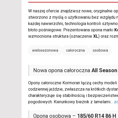
W naszej ofercie znajdziesz nowe, oryginalne 
stworzono z myślą o użytkowaniu bez względu na
każdej nawierzchni, technologia kontroli sztyw
błoto pośniegowe. Prezentowana opona marki
K
wzmocniona struktura (oznaczenie
XL
) oraz roz
wielosezonowa
całoroczna
osobowa
Nowa opona całoroczna
All Season
Opony całoroczne Kormoran łączą cechy modeli 
codziennej jeździe, zwłaszcza na krótkich dys
charakteryzuje się stabilnością i bezpieczeńst
pogodowych. Kierunkowy bieżnik z lamelami
...
z
Opona osobowa –
185/60 R14 86 H