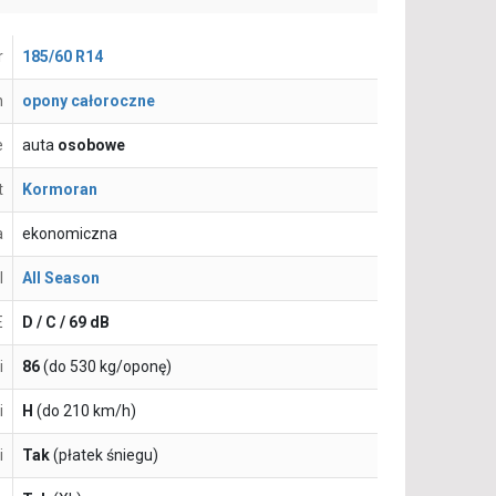
r
185/60 R14
n
opony całoroczne
e
auta
osobowe
t
Kormoran
a
ekonomiczna
l
All Season
E
D / C / 69 dB
i
86
(do 530 kg/oponę)
i
H
(do 210 km/h)
i
Tak
(płatek śniegu)