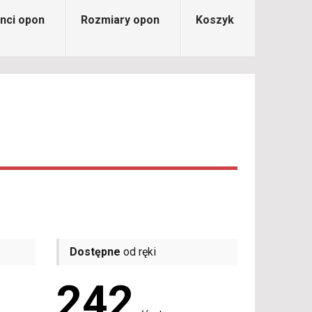
nci opon
Rozmiary opon
Koszyk
Dostępne
od ręki
242