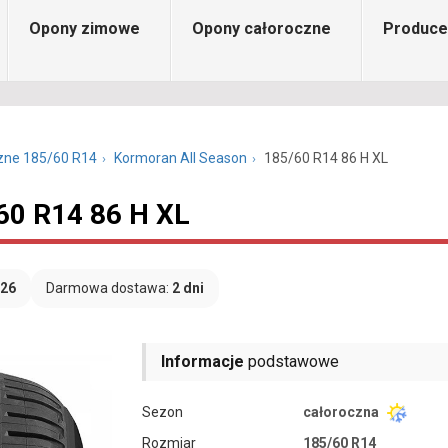
Opony zimowe
Opony całoroczne
Produce
zne 185/60 R14
Kormoran All Season
185/60 R14 86 H XL
60 R14 86 H XL
026
Darmowa dostawa:
2 dni
Informacje
podstawowe
Sezon
całoroczna
Rozmiar
185/60 R14