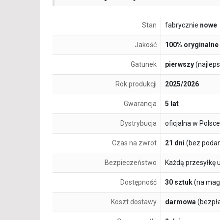
Stan
fabrycznie
nowe
Jakość
100% oryginalne
Gatunek
pierwszy
(najlep
Rok produkcji
2025/2026
Gwarancja
5 lat
Dystrybucja
oficjalna w Polsce
Czas na zwrot
21 dni
(bez podan
Bezpieczeństwo
Każdą przesyłkę 
Dostępność
30 sztuk
(na mag
Koszt dostawy
darmowa
(bezpł