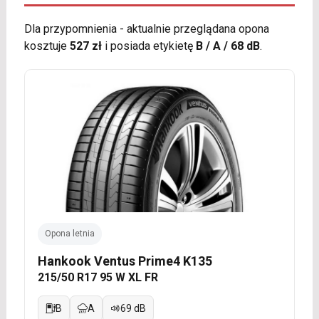
Dla przypomnienia - aktualnie przeglądana opona
kosztuje
527 zł
i posiada etykietę
B / A / 68 dB
.
Opona letnia
Hankook Ventus Prime4 K135
215/50 R17 95 W XL FR
B
A
69 dB