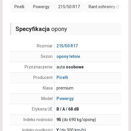
Pirelli
Powergy
215/50 R17
Rant ochronny (FR)
Specyfikacja
opony
Rozmiar
215/50 R17
Sezon
opony letnie
Przeznaczenie
auta
osobowe
Producent
Pirelli
Klasa
premium
Model
Powergy
Etykieta UE
B / A / 68 dB
Indeks nośności
95
(do 690 kg/oponę)
Indeks prędkości
Y
(do 300 km/h)