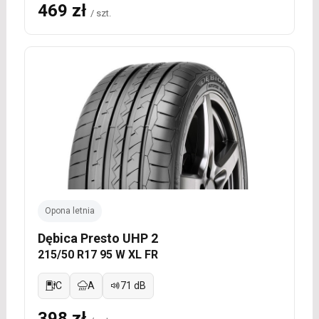
469 zł
/ szt.
Opona letnia
Dębica Presto UHP 2
215/50 R17 95 W XL FR
C
A
71 dB
398 zł