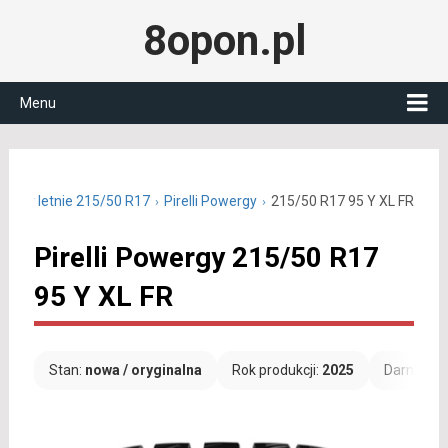
8opon.pl
Menu
Opony letnie 215/50 R17
Pirelli Powergy
215/50 R17 95 Y XL FR
Pirelli Powergy 215/50 R17
95 Y XL FR
Stan:
nowa / oryginalna
Rok produkcji:
2025
Darmowa 