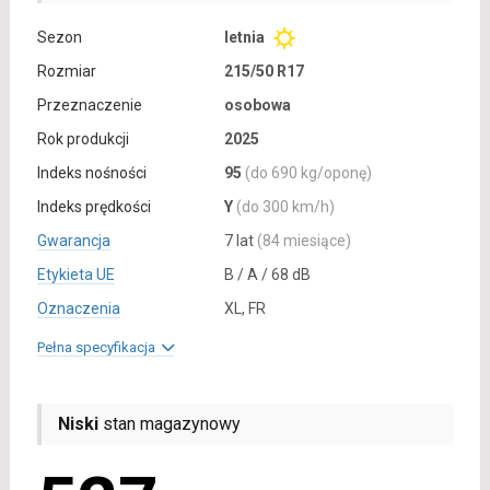
Sezon
letnia
Rozmiar
215/50 R17
Przeznaczenie
osobowa
Rok produkcji
2025
Indeks nośności
95
(do 690 kg/oponę)
Indeks prędkości
Y
(do 300 km/h)
Gwarancja
7 lat
(84 miesiące)
Etykieta UE
B / A / 68 dB
Oznaczenia
XL, FR
Pełna specyfikacja
Niski
stan magazynowy