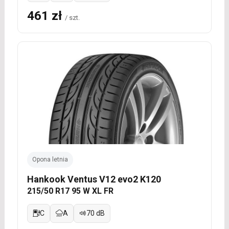
461 zł
/ szt.
Opona letnia
Hankook Ventus V12 evo2 K120
215/50 R17 95 W XL FR
C
A
70 dB