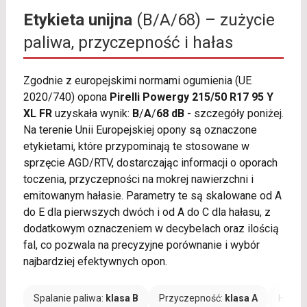
Etykieta unijna
(B/A/68) – zużycie
paliwa, przyczepność i hałas
Zgodnie z europejskimi normami ogumienia (UE
2020/740) opona
Pirelli Powergy 215/50 R17 95 Y
XL FR
uzyskała wynik:
B
/
A
/
68 dB
- szczegóły poniżej.
Na terenie Unii Europejskiej opony są oznaczone
etykietami, które przypominają te stosowane w
sprzęcie AGD/RTV, dostarczając informacji o oporach
toczenia, przyczepności na mokrej nawierzchni i
emitowanym hałasie. Parametry te są skalowane od A
do E dla pierwszych dwóch i od A do C dla hałasu, z
dodatkowym oznaczeniem w decybelach oraz ilością
fal, co pozwala na precyzyjne porównanie i wybór
najbardziej efektywnych opon.
Spalanie paliwa:
klasa B
Przyczepność:
klasa A
Hałas: